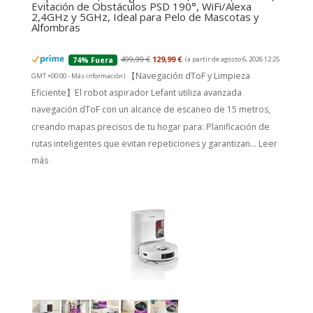
Evitación de Obstáculos PSD 190°, WiFi/Alexa
2,4GHz y 5GHz, Ideal para Pelo de Mascotas y
Alfombras
499,99 €
129,99 €
(a partir de agosto 6, 2026 12:25
74% Fuera
【Navegación dToF y Limpieza
GMT +00:00 -
Más información
)
Eficiente】El robot aspirador Lefant utiliza avanzada
navegación dToF con un alcance de escaneo de 15 metros,
creando mapas precisos de tu hogar para: Planificación de
rutas inteligentes que evitan repeticiones y garantizan...
Leer
más