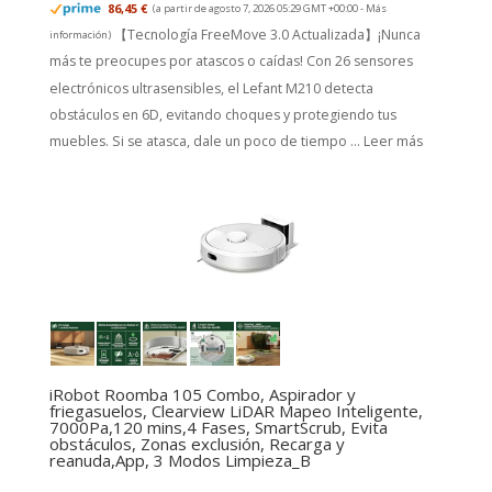
86,45 €
(a partir de agosto 7, 2026 05:29 GMT +00:00 -
Más
【Tecnología FreeMove 3.0 Actualizada】¡Nunca
información
)
más te preocupes por atascos o caídas! Con 26 sensores
electrónicos ultrasensibles, el Lefant M210 detecta
obstáculos en 6D, evitando choques y protegiendo tus
muebles. Si se atasca, dale un poco de tiempo ...
Leer más
iRobot Roomba 105 Combo, Aspirador y
friegasuelos, Clearview LiDAR Mapeo Inteligente,
7000Pa,120 mins,4 Fases, SmartScrub, Evita
obstáculos, Zonas exclusión, Recarga y
reanuda,App, 3 Modos Limpieza_B