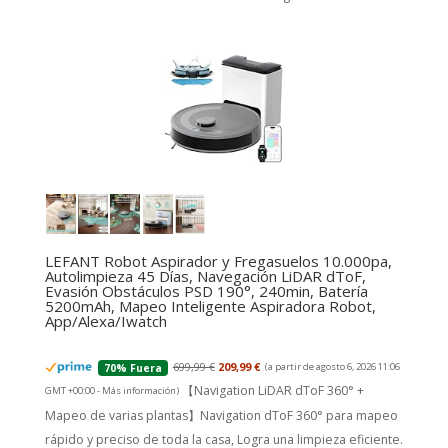
LEFANT Robot Aspirador y Fregasuelos 10.000pa,
Autolimpieza 45 Días, Navegación LiDAR dToF,
Evasión Obstáculos PSD 190°, 240min, Batería
5200mAh, Mapeo Inteligente Aspiradora Robot,
App/Alexa/Iwatch
699,99 €
209,99 €
(a partir de agosto 6, 2026 11:06
70% Fuera
【Navigation LiDAR dToF 360° +
GMT +00:00 -
Más información
)
Mapeo de varias plantas】Navigation dToF 360° para mapeo
rápido y preciso de toda la casa, Logra una limpieza eficiente.