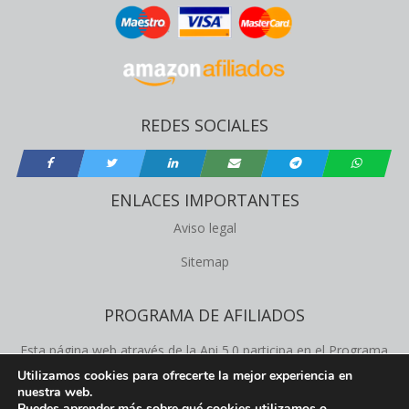
REDES SOCIALES
ENLACES IMPORTANTES
Aviso legal
Sitemap
PROGRAMA DE AFILIADOS
Esta página web através de la Api 5.0 participa en el Programa
de Afiliados de Amazon Product Advertising, este programa
Utilizamos cookies para ofrecerte la mejor experiencia en
nuestra web.
permite a los propietários de la web obtener comisiones de
Puedes aprender más sobre qué cookies utilizamos o