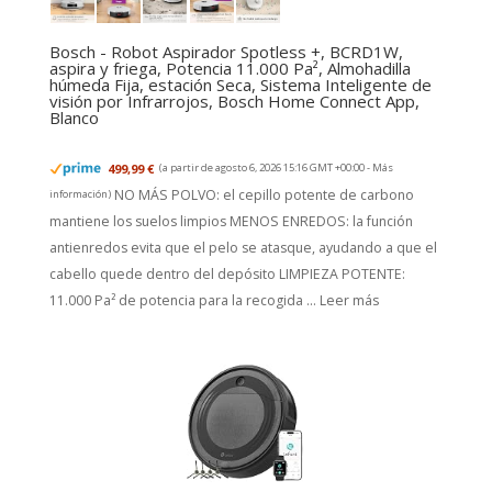
Bosch - Robot Aspirador Spotless +, BCRD1W,
aspira y friega, Potencia 11.000 Pa², Almohadilla
húmeda Fija, estación Seca, Sistema Inteligente de
visión por Infrarrojos, Bosch Home Connect App,
Blanco
499,99 €
(a partir de agosto 6, 2026 15:16 GMT +00:00 -
Más
NO MÁS POLVO: el cepillo potente de carbono
información
)
mantiene los suelos limpios MENOS ENREDOS: la función
antienredos evita que el pelo se atasque, ayudando a que el
cabello quede dentro del depósito LIMPIEZA POTENTE:
11.000 Pa² de potencia para la recogida ...
Leer más