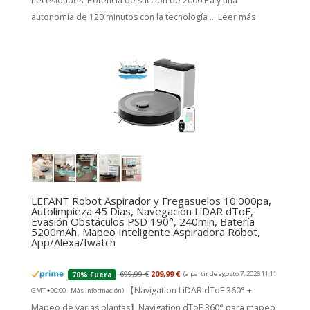
necesidades. Potencia de succión de 2000 Pa y una
autonomía de 120 minutos con la tecnología ...
Leer más
LEFANT Robot Aspirador y Fregasuelos 10.000pa,
Autolimpieza 45 Días, Navegación LiDAR dToF,
Evasión Obstáculos PSD 190°, 240min, Batería
5200mAh, Mapeo Inteligente Aspiradora Robot,
App/Alexa/Iwatch
699,99 €
209,99 €
(a partir de agosto 7, 2026 11:11
70% Fuera
【Navigation LiDAR dToF 360° +
GMT +00:00 -
Más información
)
Mapeo de varias plantas】Navigation dToF 360° para mapeo