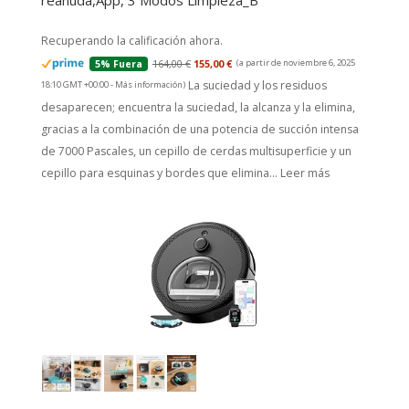
reanuda,App, 3 Modos Limpieza_B
Recuperando la calificación ahora.
164,00 €
155,00 €
(a partir de noviembre 6, 2025
5% Fuera
La suciedad y los residuos
18:10 GMT +00:00 -
Más información
)
desaparecen; encuentra la suciedad, la alcanza y la elimina,
gracias a la combinación de una potencia de succión intensa
de 7000 Pascales, un cepillo de cerdas multisuperficie y un
cepillo para esquinas y bordes que elimina...
Leer más