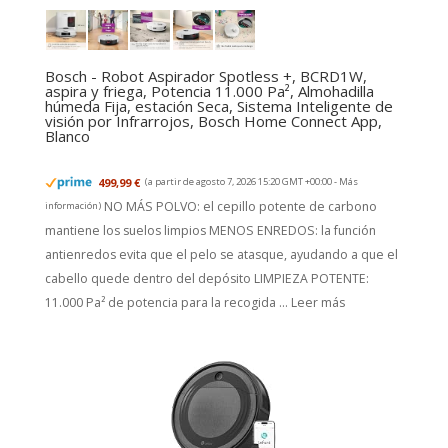
Bosch - Robot Aspirador Spotless +, BCRD1W,
aspira y friega, Potencia 11.000 Pa², Almohadilla
húmeda Fija, estación Seca, Sistema Inteligente de
visión por Infrarrojos, Bosch Home Connect App,
Blanco
499,99 €
(a partir de agosto 7, 2026 15:20 GMT +00:00 -
Más
NO MÁS POLVO: el cepillo potente de carbono
información
)
mantiene los suelos limpios MENOS ENREDOS: la función
antienredos evita que el pelo se atasque, ayudando a que el
cabello quede dentro del depósito LIMPIEZA POTENTE:
11.000 Pa² de potencia para la recogida ...
Leer más