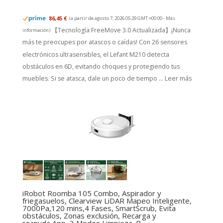
86,45 €
(a partir de agosto 7, 2026 05:29 GMT +00:00 -
Más
【Tecnología FreeMove 3.0 Actualizada】¡Nunca
información
)
más te preocupes por atascos o caídas! Con 26 sensores
electrónicos ultrasensibles, el Lefant M210 detecta
obstáculos en 6D, evitando choques y protegiendo tus
muebles. Si se atasca, dale un poco de tiempo ...
Leer más
iRobot Roomba 105 Combo, Aspirador y
friegasuelos, Clearview LiDAR Mapeo Inteligente,
7000Pa,120 mins,4 Fases, SmartScrub, Evita
obstáculos, Zonas exclusión, Recarga y