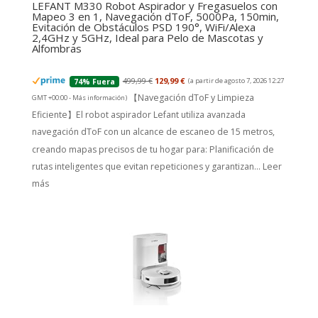
LEFANT M330 Robot Aspirador y Fregasuelos con
Mapeo 3 en 1, Navegación dToF, 5000Pa, 150min,
Evitación de Obstáculos PSD 190°, WiFi/Alexa
2,4GHz y 5GHz, Ideal para Pelo de Mascotas y
Alfombras
499,99 €
129,99 €
(a partir de agosto 7, 2026 12:27
74% Fuera
【Navegación dToF y Limpieza
GMT +00:00 -
Más información
)
Eficiente】El robot aspirador Lefant utiliza avanzada
navegación dToF con un alcance de escaneo de 15 metros,
creando mapas precisos de tu hogar para: Planificación de
rutas inteligentes que evitan repeticiones y garantizan...
Leer
más