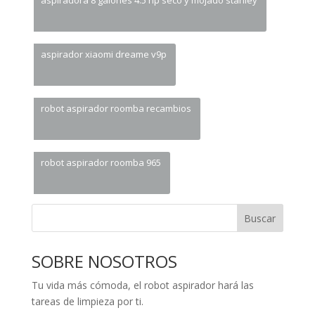
aspiradora 8 galones 4.5 hp seco y mojado stanley
aspirador xiaomi dreame v9p
robot aspirador roomba recambios
robot aspirador roomba 965
Buscar
SOBRE NOSOTROS
Tu vida más cómoda, el robot aspirador hará las
tareas de limpieza por ti.