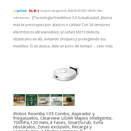
86,45 €
(a partir de agosto 8, 2026 05:33 GMT +00:00 -
Más
【Tecnología FreeMove 3.0 Actualizada】¡Nunca
información
)
más te preocupes por atascos o caídas! Con 26 sensores
electrónicos ultrasensibles, el Lefant M210 detecta
obstáculos en 6D, evitando choques y protegiendo tus
muebles. Si se atasca, dale un poco de tiempo ...
Leer más
iRobot Roomba 105 Combo, Aspirador y
friegasuelos, Clearview LiDAR Mapeo Inteligente,
7000Pa,120 mins,4 Fases, SmartScrub, Evita
obstáculos, Zonas exclusión, Recarga y