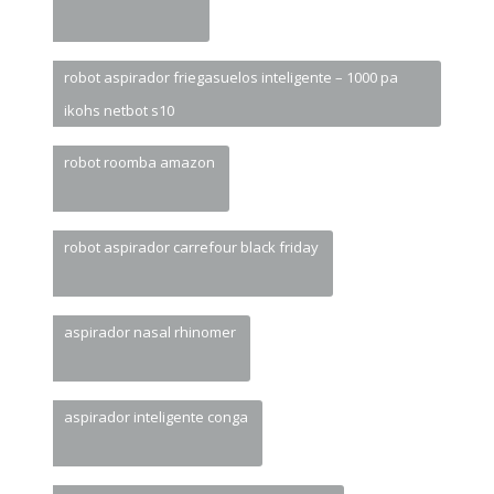
robot aspirador friegasuelos inteligente – 1000 pa
ikohs netbot s10
robot roomba amazon
robot aspirador carrefour black friday
aspirador nasal rhinomer
aspirador inteligente conga