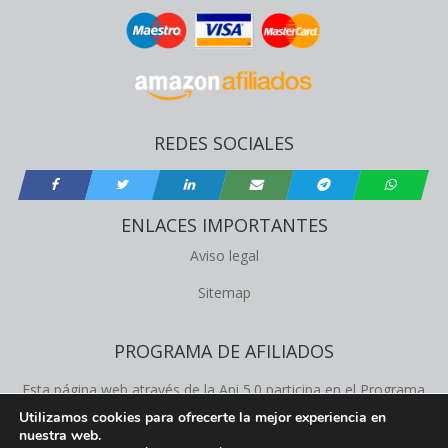
REDES SOCIALES
ENLACES IMPORTANTES
Aviso legal
Sitemap
PROGRAMA DE AFILIADOS
Esta página web através de la Api 5.0 participa en el Programa
de Afiliados de Amazon Product Advertising, este programa
Utilizamos cookies para ofrecerte la mejor experiencia en
nuestra web.
permite a los propietários de la web obtener comisiones de