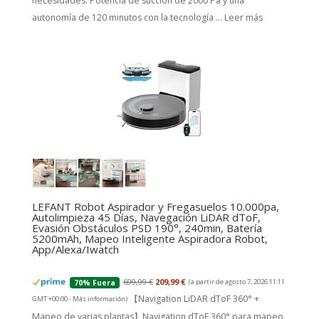
necesidades. Potencia de succión de 2000 Pa y una
autonomía de 120 minutos con la tecnología ...
Leer más
LEFANT Robot Aspirador y Fregasuelos 10.000pa,
Autolimpieza 45 Días, Navegación LiDAR dToF,
Evasión Obstáculos PSD 190°, 240min, Batería
5200mAh, Mapeo Inteligente Aspiradora Robot,
App/Alexa/Iwatch
699,99 €
209,99 €
(a partir de agosto 7, 2026 11:11
70% Fuera
【Navigation LiDAR dToF 360° +
GMT +00:00 -
Más información
)
Mapeo de varias plantas】Navigation dToF 360° para mapeo