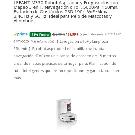
LEFANT M330 Robot Aspirador y Fregasuelos con
Mapeo 3 en 1, Navegación dToF, 5000Pa, 150min,
Evitación de Obstáculos PSD 190°, WiFi/Alexa
2,4GHz y 5GHz, Ideal para Pelo de Mascotas y
Alfombras
499,99 €
129,99 €
(a partir de agosto 7, 2026 12:27
74% Fuera
【Navegación dToF y Limpieza
GMT +00:00 -
Más información
)
Eficiente】El robot aspirador Lefant utiliza avanzada
navegación dToF con un alcance de escaneo de 15 metros,
creando mapas precisos de tu hogar para: Planificación de
rutas inteligentes que evitan repeticiones y garantizan...
Leer
más