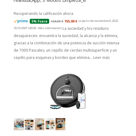
reanuda,App, 3 Modos Limpieza_B
Recuperando la calificación ahora.
164,00 €
155,00 €
(a partir de noviembre 6, 2025
5% Fuera
La suciedad y los residuos
18:10 GMT +00:00 -
Más información
)
desaparecen; encuentra la suciedad, la alcanza y la elimina,
gracias a la combinación de una potencia de succión intensa
de 7000 Pascales, un cepillo de cerdas multisuperficie y un
cepillo para esquinas y bordes que elimina...
Leer más