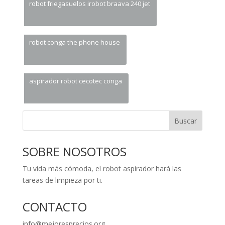
robot friegasuelos irobot braava 240 jet
robot conga the phone house
aspirador robot cecotec conga
Buscar
SOBRE NOSOTROS
Tu vida más cómoda, el robot aspirador hará las
tareas de limpieza por ti.
CONTACTO
info@mejoresprecios.org