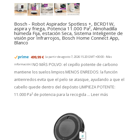
Bosch - Robot Aspirador Spotless +, BCRD1W,
aspira y friega, Potencia 11.000 Pa², Almohadilla
húmeda Fija, estación Seca, Sistema Inteligente de
visión por Infrarrojos, Bosch Home Connect App,
Blanco
499,99 €
(a partir de agosto 7, 2026 15:20 GMT +00:00 -
Más
NO MÁS POLVO: el cepillo potente de carbono
información
)
mantiene los suelos limpios MENOS ENREDOS: la función
antienredos evita que el pelo se atasque, ayudando a que el
cabello quede dentro del depósito LIMPIEZA POTENTE:
11.000 Pa² de potencia para la recogida ...
Leer más