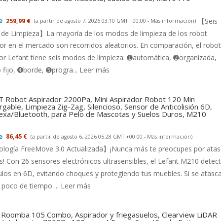
【Seis
259,99 €
(a partir de agosto 7, 2026 03:10 GMT +00:00 -
Más información
)
de Limpieza】La mayoría de los modos de limpieza de los robot
or en el mercado son recorridos aleatorios. En comparación, el robot
or Lefant tiene seis modos de limpieza: ➊automática, ➋organizada,
fijo, ➍borde, ➎progra...
Leer más
 Robot Aspirador 2200Pa, Mini Aspirador Robot 120 Min
gable, Limpieza Zig-Zag, Silencioso, Sensor de Anticolisión 6D,
exa/Bluetooth, para Pelo de Mascotas y Suelos Duros, M210
86,45 €
(a partir de agosto 6, 2026 05:28 GMT +00:00 -
Más información
)
logía FreeMove 3.0 Actualizada】¡Nunca más te preocupes por ata
s! Con 26 sensores electrónicos ultrasensibles, el Lefant M210 detec
los en 6D, evitando choques y protegiendo tus muebles. Si se atasca
 poco de tiempo ...
Leer más
 Roomba 105 Combo, Aspirador y friegasuelos, Clearview LiDAR