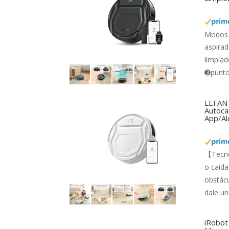
Modos 
aspirad
limpiad
➌punto 
LEFANT
Autocar
App/Al
【Tecno
o caída
obstácu
dale un
iRobot