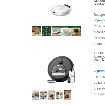
Mapeo 
obstác
Recuper
Más info
alcanza
intensa
esquina
LEFANT
Navega
WiFi/A
informac
utiliza
creando
que evi