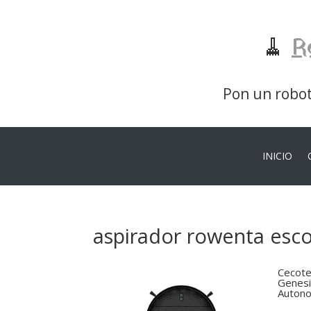
🧹
R
Pon un robot 
INICIO
aspirador rowenta esc
Cecote
Genesi
Autono