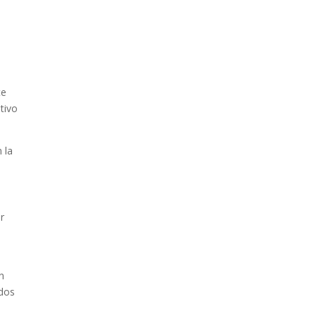
te
tivo
 la
r
n
odos