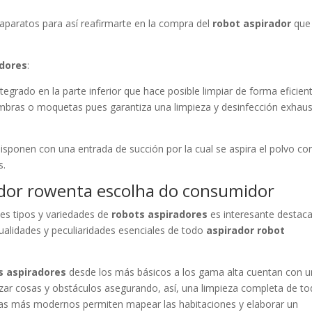
 aparatos para así reafirmarte en la compra del
robot aspirador
que
adores
:
ntegrado en la parte inferior que hace posible limpiar de forma eficien
ombras o moquetas pues garantiza una limpieza y desinfección exhaus
, disponen con una entrada de succión por la cual se aspira el polvo con
s.
dor rowenta escolha do consumidor
les tipos y variedades de
robots aspiradores
es interesante destaca
cualidades y peculiaridades esenciales de todo
aspirador robot
s aspiradores
desde los más básicos a los gama alta cuentan con u
lizar cosas y obstáculos asegurando, así, una limpieza completa de t
arcas más modernos permiten mapear las habitaciones y elaborar un