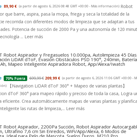
Robot
89,90 €
(a partir de agosto 6, 2026 08:48 GMT +00:00 -
Más información
)
or que barre, aspira, pasa la mopa, friega y seca la totalidad de la
cie recorrida con diferentes modos de limpieza que se adaptan a tus
dades. Potencia de succión de 2000 Pa y una autonomía de 120 minu
tecnología ...
Leer más
 Robot Aspirador y Fregasuelos 10.000pa, Autolimpieza 45 Días
ción LiDAR dToF, Evasión Obstáculos PSD 190°, 240min, Batería
h, Mapeo Inteligente Aspiradora Robot, App/Alexa/Iwatch
699,99 €
209,99 €
(a partir de agosto 6, 2026 11:06 GMT +00:00 -
M
70% Fuera
【Navigation LiDAR dToF 360° + Mapeo de varias plantas】
ión
)
ion dToF 360° para mapeo rápido y preciso de toda la casa, Logra u
a eficiente. Crea automáticamente mapas de varias plantas y planific
nteligente las rutas de limpieza,...
Leer más
 Robot Aspirador, 2200Pa Succión, Robot Aspirador Autocargab
n, Ultrafino 7,6 cm Sin Enredos, WiFi/App/Alexa, 6 Modos de
za, Ideal para Pelo de Mascota, Suelos Duros, M210 Pro