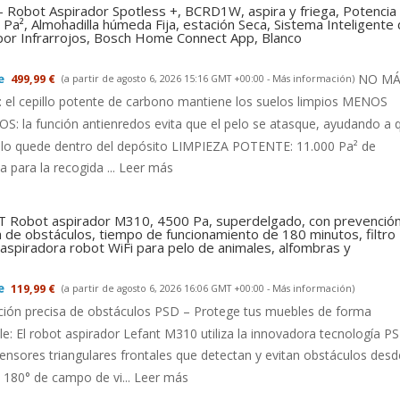
- Robot Aspirador Spotless +, BCRD1W, aspira y friega, Potencia
Pa², Almohadilla húmeda Fija, estación Seca, Sistema Inteligente
 por Infrarrojos, Bosch Home Connect App, Blanco
NO MÁ
499,99 €
(a partir de agosto 6, 2026 15:16 GMT +00:00 -
Más información
)
el cepillo potente de carbono mantiene los suelos limpios MENOS
: la función antienredos evita que el pelo se atasque, ayudando a 
llo quede dentro del depósito LIMPIEZA POTENTE: 11.000 Pa² de
a para la recogida ...
Leer más
 Robot aspirador M310, 4500 Pa, superdelgado, con prevenció
a de obstáculos, tiempo de funcionamiento de 180 minutos, filtro
aspiradora robot WiFi para pelo de animales, alfombras y
119,99 €
(a partir de agosto 6, 2026 16:06 GMT +00:00 -
Más información
)
ción precisa de obstáculos PSD – Protege tus muebles de forma
le: El robot aspirador Lefant M310 utiliza la innovadora tecnología P
ensores triangulares frontales que detectan y evitan obstáculos desd
180° de campo de vi...
Leer más