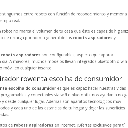
a distinguimos entre robots con función de reconocimiento y memoria 
iempo real.
 robot no marca el volumen de tu casa que éste es capaz de higieniz
mpo de recarga por norma general de los
robots aspiradores
y
e
robots aspiradores
son configurables, aspecto que aporta
 a día. A mayores, muchos modelos llevan integrados bluetooth o wifi
o móvil en cualquier insante.
spirador rowenta escolha do consumidor
enta escolha do consumidor
es que es capaz hacer nuestras vidas
 programables y conectables vía wifi o bluetooth, nos ayudan a no g
o y desde cualquier lugar. Además son aparatos tecnológicos muy
todos y cada uno de las estancias de tu hogar y dejar las superficies
adas.
ntos de
robots aspiradores
en Internet. ¡Ofertas exclusivos para tí!