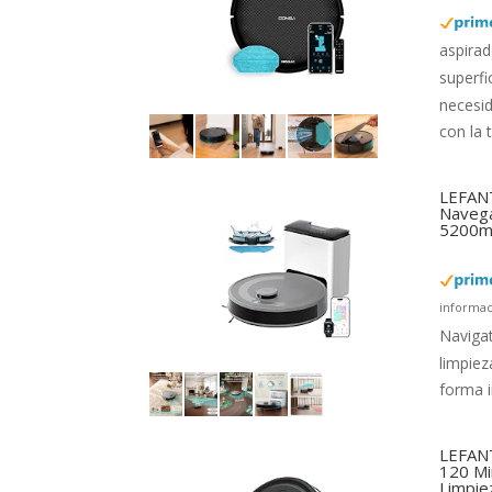
aspirad
superfi
necesi
con la 
LEFANT
Navega
5200mA
informac
Navigat
limpiez
forma i
LEFANT
120 Mi
Limpie