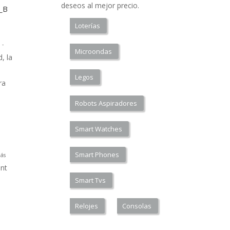
deseos al mejor precio.
a_B
Loterías
 -
Microondas
, la
Legos
ra
Robots Aspiradores
Smart Watches
Smart Phones
ás
nt
Smart Tvs
Relojes
Consolas