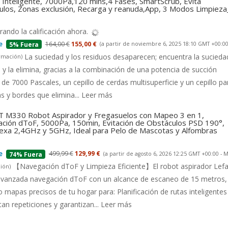
Inteligente, 7000Pa,120 mins,4 Fases, SmartScrub, Evita
ulos, Zonas exclusión, Recarga y reanuda,App, 3 Modos Limpiez
ando la calificación ahora.
164,00 €
155,00 €
(a partir de noviembre 6, 2025 18:10 GMT +00:00
5% Fuera
La suciedad y los residuos desaparecen; encuentra la suciedad
rmación
)
 y la elimina, gracias a la combinación de una potencia de succión
 de 7000 Pascales, un cepillo de cerdas multisuperficie y un cepillo pa
s y bordes que elimina...
Leer más
 M330 Robot Aspirador y Fregasuelos con Mapeo 3 en 1,
ción dToF, 5000Pa, 150min, Evitación de Obstáculos PSD 190°,
lexa 2,4GHz y 5GHz, Ideal para Pelo de Mascotas y Alfombras
499,99 €
129,99 €
(a partir de agosto 6, 2026 12:25 GMT +00:00 -
M
74% Fuera
【Navegación dToF y Limpieza Eficiente】El robot aspirador Lefa
ión
)
 avanzada navegación dToF con un alcance de escaneo de 15 metros,
 mapas precisos de tu hogar para: Planificación de rutas inteligentes
tan repeticiones y garantizan...
Leer más