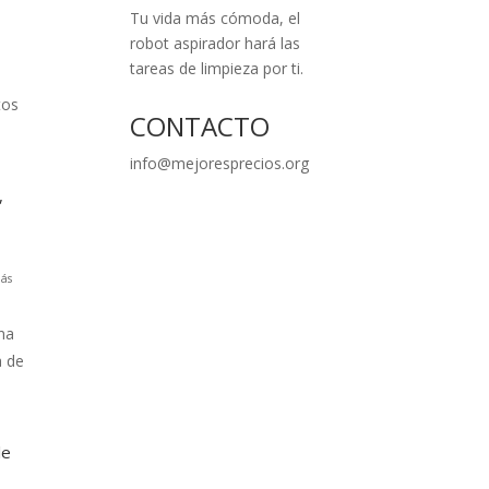
Tu vida más cómoda, el
robot aspirador hará las
tareas de limpieza por ti.
tos
CONTACTO
info@mejoresprecios.org
,
ás
na
a de
le