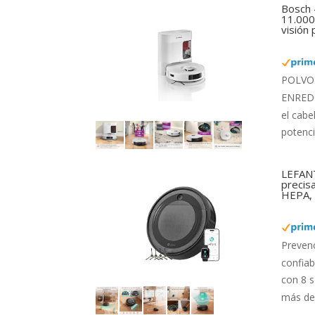
Bosch 
11.000 
visión
POLVO: 
ENREDOS
el cabe
potenci
LEFANT
precis
HEPA, 
Preven
confiab
con 8 s
más de 