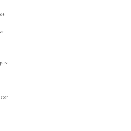
del
ar.
 para
astar