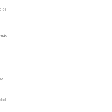
d de
s más
sa.
edad