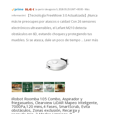
86,45 €
(a partir de agosto 5, 2026 05:25 GMT +00:00 -
Más
【Tecnología FreeMove 3.0 Actualizada】¡Nunca
información
)
más te preocupes por atascos o caídas! Con 26 sensores
electrónicos ultrasensibles, el Lefant M210 detecta
obstáculos en 6D, evitando choques y protegiendo tus
muebles. Si se atasca, dale un poco de tiempo ...
Leer más
iRobot Roomba 105 Combo, Aspirador y
friegasuelos, Clearview LiDAR Mapeo Inteligente,
7000Pa,120 mins,4 Fases, SmartScrub, Evita
obstáculos, Zonas exclusión, Recarga y