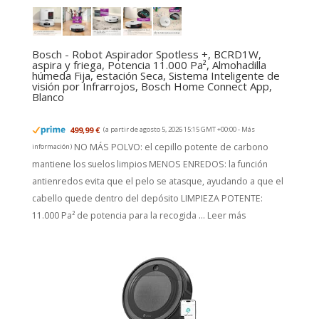
Bosch - Robot Aspirador Spotless +, BCRD1W,
aspira y friega, Potencia 11.000 Pa², Almohadilla
húmeda Fija, estación Seca, Sistema Inteligente de
visión por Infrarrojos, Bosch Home Connect App,
Blanco
499,99 €
(a partir de agosto 5, 2026 15:15 GMT +00:00 -
Más
NO MÁS POLVO: el cepillo potente de carbono
información
)
mantiene los suelos limpios MENOS ENREDOS: la función
antienredos evita que el pelo se atasque, ayudando a que el
cabello quede dentro del depósito LIMPIEZA POTENTE:
11.000 Pa² de potencia para la recogida ...
Leer más