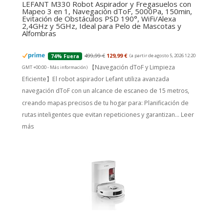
LEFANT M330 Robot Aspirador y Fregasuelos con
Mapeo 3 en 1, Navegación dToF, 5000Pa, 150min,
Evitación de Obstáculos PSD 190°, WiFi/Alexa
2,4GHz y 5GHz, Ideal para Pelo de Mascotas y
Alfombras
499,99 €
129,99 €
(a partir de agosto 5, 2026 12:20
74% Fuera
【Navegación dToF y Limpieza
GMT +00:00 -
Más información
)
Eficiente】El robot aspirador Lefant utiliza avanzada
navegación dToF con un alcance de escaneo de 15 metros,
creando mapas precisos de tu hogar para: Planificación de
rutas inteligentes que evitan repeticiones y garantizan...
Leer
más