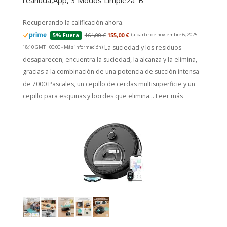
reanuda,App, 3 Modos Limpieza_B
Recuperando la calificación ahora.
164,00 €
155,00 €
(a partir de noviembre 6, 2025
5% Fuera
La suciedad y los residuos
18:10 GMT +00:00 -
Más información
)
desaparecen; encuentra la suciedad, la alcanza y la elimina,
gracias a la combinación de una potencia de succión intensa
de 7000 Pascales, un cepillo de cerdas multisuperficie y un
cepillo para esquinas y bordes que elimina...
Leer más