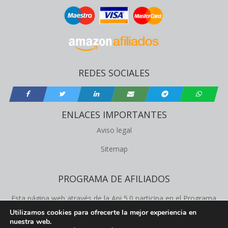
REDES SOCIALES
ENLACES IMPORTANTES
Aviso legal
Sitemap
PROGRAMA DE AFILIADOS
Esta página web através de la Api 5.0 participa en el Programa
de Afiliados de Amazon Product Advertising, este programa
Utilizamos cookies para ofrecerte la mejor experiencia en
nuestra web.
permite a los propietários de la web obtener comisiones de