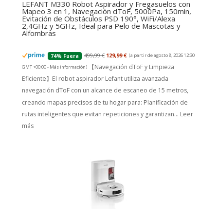
LEFANT M330 Robot Aspirador y Fregasuelos con
Mapeo 3 en 1, Navegación dToF, 5000Pa, 150min,
Evitación de Obstáculos PSD 190°, WiFi/Alexa
2,4GHz y 5GHz, Ideal para Pelo de Mascotas y
Alfombras
499,99 €
129,99 €
(a partir de agosto 8, 2026 12:30
74% Fuera
【Navegación dToF y Limpieza
GMT +00:00 -
Más información
)
Eficiente】El robot aspirador Lefant utiliza avanzada
navegación dToF con un alcance de escaneo de 15 metros,
creando mapas precisos de tu hogar para: Planificación de
rutas inteligentes que evitan repeticiones y garantizan...
Leer
más