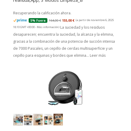
reanuda,App, 3 Modos Limpieza_B
Recuperando la calificación ahora.
164,00 €
155,00 €
(a partir de noviembre 6, 2025
5% Fuera
La suciedad y los residuos
18:10 GMT +00:00 -
Más información
)
desaparecen; encuentra la suciedad, la alcanza y la elimina,
gracias a la combinación de una potencia de succión intensa
de 7000 Pascales, un cepillo de cerdas multisuperficie y un
cepillo para esquinas y bordes que elimina...
Leer más