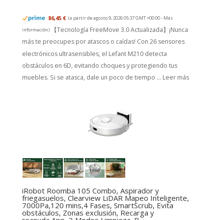
86,45 €
(a partir de agosto 9, 2026 05:37 GMT +00:00 -
Más
【Tecnología FreeMove 3.0 Actualizada】¡Nunca
información
)
más te preocupes por atascos o caídas! Con 26 sensores
electrónicos ultrasensibles, el Lefant M210 detecta
obstáculos en 6D, evitando choques y protegiendo tus
muebles. Si se atasca, dale un poco de tiempo ...
Leer más
iRobot Roomba 105 Combo, Aspirador y
friegasuelos, Clearview LiDAR Mapeo Inteligente,
7000Pa,120 mins,4 Fases, SmartScrub, Evita
obstáculos, Zonas exclusión, Recarga y