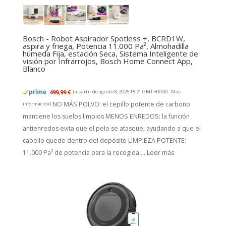
Bosch - Robot Aspirador Spotless +, BCRD1W,
aspira y friega, Potencia 11.000 Pa², Almohadilla
húmeda Fija, estación Seca, Sistema Inteligente de
visión por Infrarrojos, Bosch Home Connect App,
Blanco
499,99 €
(a partir de agosto 8, 2026 15:21 GMT +00:00 -
Más
NO MÁS POLVO: el cepillo potente de carbono
información
)
mantiene los suelos limpios MENOS ENREDOS: la función
antienredos evita que el pelo se atasque, ayudando a que el
cabello quede dentro del depósito LIMPIEZA POTENTE:
11.000 Pa² de potencia para la recogida ...
Leer más