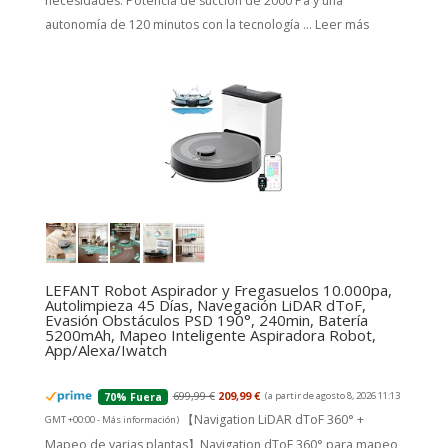
necesidades. Potencia de succión de 2000 Pa y una
autonomía de 120 minutos con la tecnología ...
Leer más
LEFANT Robot Aspirador y Fregasuelos 10.000pa,
Autolimpieza 45 Días, Navegación LiDAR dToF,
Evasión Obstáculos PSD 190°, 240min, Batería
5200mAh, Mapeo Inteligente Aspiradora Robot,
App/Alexa/Iwatch
699,99 €
209,99 €
(a partir de agosto 8, 2026 11:13
70% Fuera
【Navigation LiDAR dToF 360° +
GMT +00:00 -
Más información
)
Mapeo de varias plantas】Navigation dToF 360° para mapeo