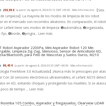
【Seis
259,99 €
(a partir de agosto 8, 2026 03:12 GMT +00:00 -
Más información
)
de Limpieza】La mayoría de los modos de limpieza de los robot
or en el mercado son recorridos aleatorios. En comparación, el robot
or Lefant tiene seis modos de limpieza: ➊automática, ➋organizada,
fijo, ➍borde, ➎progra...
Leer más
 Robot Aspirador 2200Pa, Mini Aspirador Robot 120 Min
gable, Limpieza Zig-Zag, Silencioso, Sensor de Anticolisión 6D,
exa/Bluetooth, para Pelo de Mascotas y Suelos Duros, M210
86,45 €
(a partir de agosto 8, 2026 05:33 GMT +00:00 -
Más información
)
logía FreeMove 3.0 Actualizada】¡Nunca más te preocupes por ata
s! Con 26 sensores electrónicos ultrasensibles, el Lefant M210 detec
los en 6D, evitando choques y protegiendo tus muebles. Si se atasca
 poco de tiempo ...
Leer más
 Roomba 105 Combo, Aspirador y friegasuelos, Clearview LiDAR