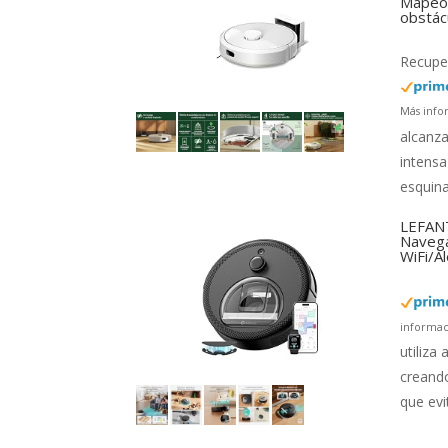
Mapeo 
obstác
Recuper
Más info
alcanza
intensa
esquina
LEFANT
Navega
WiFi/A
informac
utiliza
creando
que evi