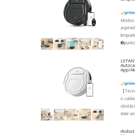
Modos 
aspirad
limpiad
➌punto 
LEFANT
Autocar
App/Al
【Tecno
o caída
obstácu
dale un
iRobot