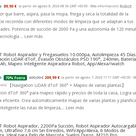
Robot
89,90 €
(a partir de agosto 8, 2026 08:56 GMT +00:00 -
Más información
)
or que barre, aspira, pasa la mopa, friega y seca la totalidad de la
cie recorrida con diferentes modos de limpieza que se adaptan a tus
dades. Potencia de succión de 2000 Pa y una autonomía de 120 minu
tecnología ...
Leer más
 Robot Aspirador y Fregasuelos 10.000pa, Autolimpieza 45 Días
ción LiDAR dToF, Evasión Obstáculos PSD 190°, 240min, Batería
h, Mapeo Inteligente Aspiradora Robot, App/Alexa/Iwatch
699,99 €
209,99 €
(a partir de agosto 7, 2026 11:11 GMT +00:00 -
M
70% Fuera
【Navigation LiDAR dToF 360° + Mapeo de varias plantas】
ión
)
ion dToF 360° para mapeo rápido y preciso de toda la casa, Logra u
a eficiente. Crea automáticamente mapas de varias plantas y planific
nteligente las rutas de limpieza,...
Leer más
 Robot Aspirador, 2200Pa Succión, Robot Aspirador Autocargab
n, Ultrafino 7,6 cm Sin Enredos, WiFi/App/Alexa, 6 Modos de
za, Ideal para Pelo de Mascota, Suelos Duros, M210 Pro