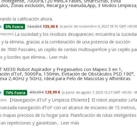
Inteligente, 7000Pa,120 mins,4 Fases, SmartScrub, Evita
ulos, Zonas exclusión, Recarga y reanuda,App, 3 Modos Limpiez
ando la calificación ahora.
164,00 €
155,00 €
(a partir de noviembre 6, 2025 18:10 GMT +00:00
5% Fuera
La suciedad y los residuos desaparecen; encuentra la suciedad
rmación
)
 y la elimina, gracias a la combinación de una potencia de succión
 de 7000 Pascales, un cepillo de cerdas multisuperficie y un cepillo pa
s y bordes que elimina...
Leer más
 M330 Robot Aspirador y Fregasuelos con Mapeo 3 en 1,
ción dToF, 5000Pa, 150min, Evitación de Obstáculos PSD 190°,
lexa 2,4GHz y 5GHz, Ideal para Pelo de Mascotas y Alfombras
499,99 €
129,99 €
(a partir de agosto 7, 2026 12:27 GMT +00:00 -
M
74% Fuera
【Navegación dToF y Limpieza Eficiente】El robot aspirador Lefa
ión
)
 avanzada navegación dToF con un alcance de escaneo de 15 metros,
 mapas precisos de tu hogar para: Planificación de rutas inteligentes
tan repeticiones y garantizan...
Leer más