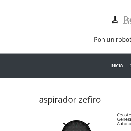
🧹
R
Pon un robot 
INICIO
aspirador zefiro
Cecote
Genesi
Autono