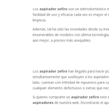
Los
aspirador zefiro
son un eletrodoméstico mu
facilidad de uso y eficacia cada vez es mayor
limpieza.
Además, tal ha sido las novedades desde su inv
innumerables de modelos con última tecnología
aún mejor, a precios más asequibles.
Los
aspirador zefiro
han llegado para hacer po
simultaneamente que sustituyen a los aspiradores
lado, cuentan con infinidad de repuestos para c
cualquier elemento defectuoso o extras que nece
Si quieres comprarte un
aspirador zefiro
este e
aspiradores
de nuestra web. Encontrarás el apa