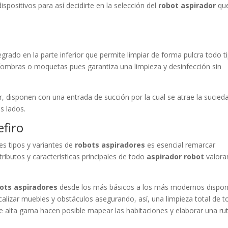
dispositivos para así decidirte en la selección del
robot aspirador
qu
tegrado en la parte inferior que permite limpiar de forma pulcra todo t
lfombras o moquetas pues garantiza una limpieza y desinfección sin
rior, disponen con una entrada de succión por la cual se atrae la sucied
s lados.
efiro
les tipos y variantes de
robots aspiradores
es esencial remarcar
tributos y características principales de todo
aspirador robot
valor
ots aspiradores
desde los más básicos a los más modernos dispo
calizar muebles y obstáculos asegurando, así, una limpieza total de 
e alta gama hacen posible mapear las habitaciones y elaborar una ru