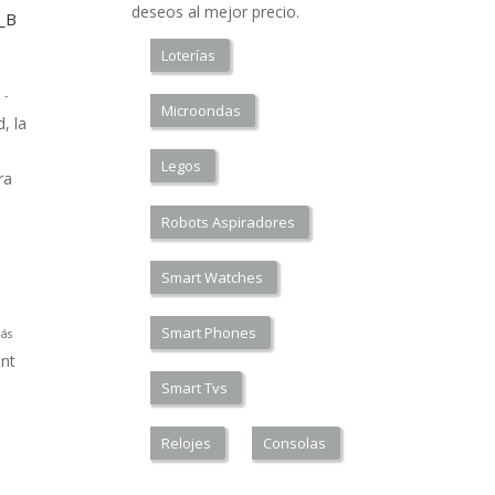
deseos al mejor precio.
a_B
Loterías
 -
Microondas
, la
Legos
ra
Robots Aspiradores
Smart Watches
Smart Phones
ás
nt
Smart Tvs
Relojes
Consolas