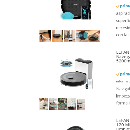
aspirad
superfi
necesi
con la 
LEFANT
Navega
5200mA
informac
Navigat
limpiez
forma i
LEFANT
120 Mi
Limpie