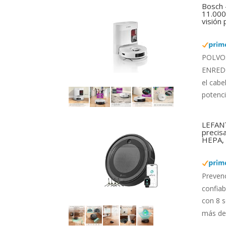
Bosch 
11.000 
visión
POLVO: 
ENREDOS
el cabe
potenci
LEFANT
precis
HEPA, 
Preven
confiab
con 8 s
más de 