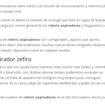
ferenciamos entre robots con función de reconocimiento y memoria d
n tiempo real.
 robot no define el volumen de tu hogar que éste es capaz de limpiar
ecarga por norma general de los
robots aspiradores
y fregasuelos s
ía de
robots aspiradores
son configurables, aspecto que aporta
cer diario. Adiconalmente, muchas marcas llevan integrados bluetoo
nuestro dispositivo móvil en cualquier insante.
irador zefiro
o
es que nos ayuda hacer nuestras vidas mucho más fáciles y cómod
ifi o bluetooth, nos facilitan ahorrar tiempo pudiéndose encender en
más se trata de aparatos tecnológicos muy limpios pues consiguen
ncias de tu casa y dejar las superficies abrillantado y pulido en tan s
s descuentos de
robots aspiradores
en la red. ¡Descuentos únicos p