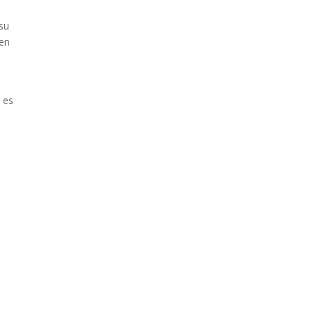
su
 en
 es