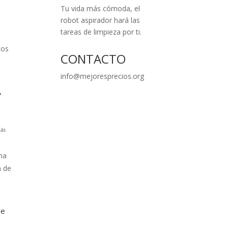
Tu vida más cómoda, el
robot aspirador hará las
tareas de limpieza por ti.
tos
CONTACTO
info@mejoresprecios.org
,
ás
na
a de
le