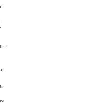
el
.
e
th o
as.
olo
ara