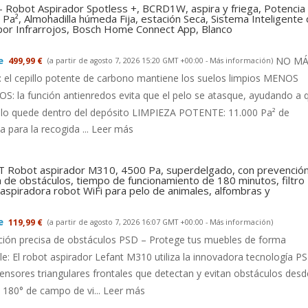
- Robot Aspirador Spotless +, BCRD1W, aspira y friega, Potencia
Pa², Almohadilla húmeda Fija, estación Seca, Sistema Inteligente
 por Infrarrojos, Bosch Home Connect App, Blanco
NO MÁ
499,99 €
(a partir de agosto 7, 2026 15:20 GMT +00:00 -
Más información
)
el cepillo potente de carbono mantiene los suelos limpios MENOS
: la función antienredos evita que el pelo se atasque, ayudando a 
llo quede dentro del depósito LIMPIEZA POTENTE: 11.000 Pa² de
a para la recogida ...
Leer más
 Robot aspirador M310, 4500 Pa, superdelgado, con prevenció
a de obstáculos, tiempo de funcionamiento de 180 minutos, filtro
aspiradora robot WiFi para pelo de animales, alfombras y
119,99 €
(a partir de agosto 7, 2026 16:07 GMT +00:00 -
Más información
)
ción precisa de obstáculos PSD – Protege tus muebles de forma
le: El robot aspirador Lefant M310 utiliza la innovadora tecnología P
ensores triangulares frontales que detectan y evitan obstáculos desd
180° de campo de vi...
Leer más