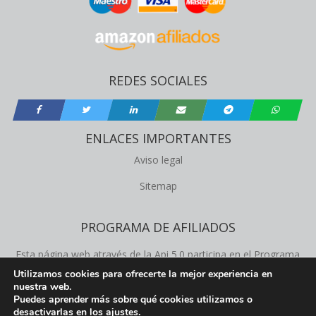
REDES SOCIALES
ENLACES IMPORTANTES
Aviso legal
Sitemap
PROGRAMA DE AFILIADOS
Esta página web através de la Api 5.0 participa en el Programa
de Afiliados de Amazon Product Advertising, este programa
Utilizamos cookies para ofrecerte la mejor experiencia en
nuestra web.
permite a los propietários de la web obtener comisiones de
Puedes aprender más sobre qué cookies utilizamos o
productos que ofrecemos en esta página web.
desactivarlas en los
ajustes
.