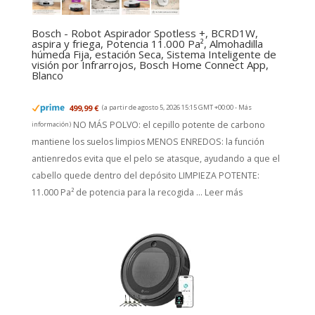
Bosch - Robot Aspirador Spotless +, BCRD1W,
aspira y friega, Potencia 11.000 Pa², Almohadilla
húmeda Fija, estación Seca, Sistema Inteligente de
visión por Infrarrojos, Bosch Home Connect App,
Blanco
499,99 €
(a partir de agosto 5, 2026 15:15 GMT +00:00 -
Más
NO MÁS POLVO: el cepillo potente de carbono
información
)
mantiene los suelos limpios MENOS ENREDOS: la función
antienredos evita que el pelo se atasque, ayudando a que el
cabello quede dentro del depósito LIMPIEZA POTENTE:
11.000 Pa² de potencia para la recogida ...
Leer más