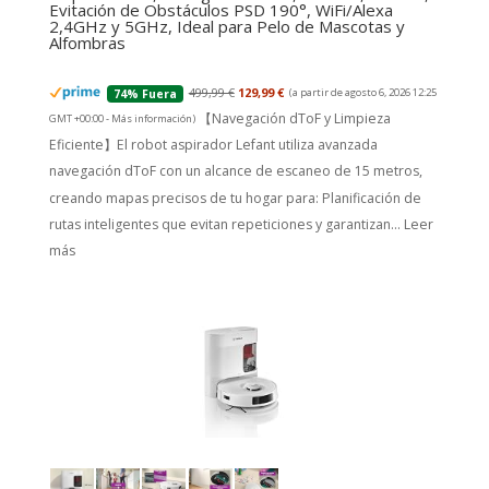
Evitación de Obstáculos PSD 190°, WiFi/Alexa
2,4GHz y 5GHz, Ideal para Pelo de Mascotas y
Alfombras
499,99 €
129,99 €
(a partir de agosto 6, 2026 12:25
74% Fuera
【Navegación dToF y Limpieza
GMT +00:00 -
Más información
)
Eficiente】El robot aspirador Lefant utiliza avanzada
navegación dToF con un alcance de escaneo de 15 metros,
creando mapas precisos de tu hogar para: Planificación de
rutas inteligentes que evitan repeticiones y garantizan...
Leer
más