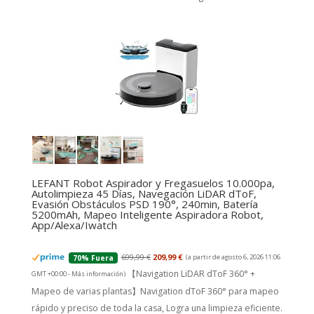
LEFANT Robot Aspirador y Fregasuelos 10.000pa,
Autolimpieza 45 Días, Navegación LiDAR dToF,
Evasión Obstáculos PSD 190°, 240min, Batería
5200mAh, Mapeo Inteligente Aspiradora Robot,
App/Alexa/Iwatch
699,99 €
209,99 €
(a partir de agosto 6, 2026 11:06
70% Fuera
【Navigation LiDAR dToF 360° +
GMT +00:00 -
Más información
)
Mapeo de varias plantas】Navigation dToF 360° para mapeo
rápido y preciso de toda la casa, Logra una limpieza eficiente.