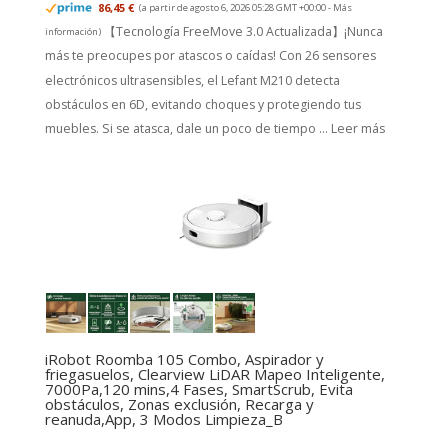
86,45 €
(a partir de agosto 6, 2026 05:28 GMT +00:00 -
Más
【Tecnología FreeMove 3.0 Actualizada】¡Nunca
información
)
más te preocupes por atascos o caídas! Con 26 sensores
electrónicos ultrasensibles, el Lefant M210 detecta
obstáculos en 6D, evitando choques y protegiendo tus
muebles. Si se atasca, dale un poco de tiempo ...
Leer más
iRobot Roomba 105 Combo, Aspirador y
friegasuelos, Clearview LiDAR Mapeo Inteligente,
7000Pa,120 mins,4 Fases, SmartScrub, Evita
obstáculos, Zonas exclusión, Recarga y
reanuda,App, 3 Modos Limpieza_B