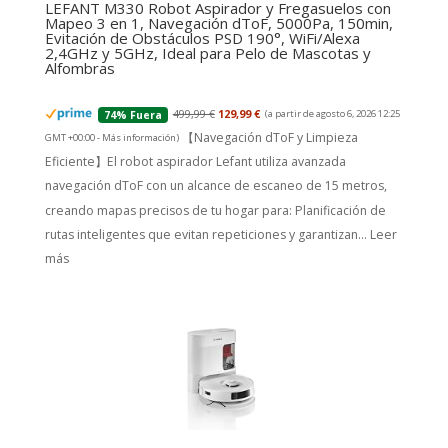
LEFANT M330 Robot Aspirador y Fregasuelos con
Mapeo 3 en 1, Navegación dToF, 5000Pa, 150min,
Evitación de Obstáculos PSD 190°, WiFi/Alexa
2,4GHz y 5GHz, Ideal para Pelo de Mascotas y
Alfombras
499,99 €
129,99 €
(a partir de agosto 6, 2026 12:25
74% Fuera
【Navegación dToF y Limpieza
GMT +00:00 -
Más información
)
Eficiente】El robot aspirador Lefant utiliza avanzada
navegación dToF con un alcance de escaneo de 15 metros,
creando mapas precisos de tu hogar para: Planificación de
rutas inteligentes que evitan repeticiones y garantizan...
Leer
más