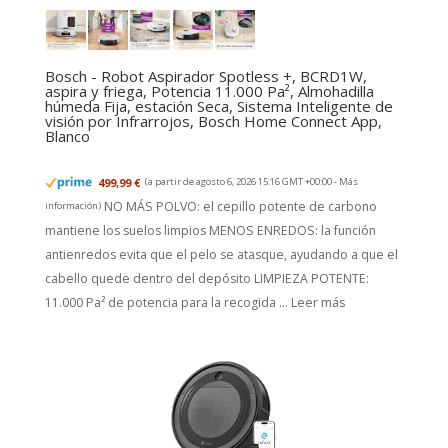
Bosch - Robot Aspirador Spotless +, BCRD1W,
aspira y friega, Potencia 11.000 Pa², Almohadilla
húmeda Fija, estación Seca, Sistema Inteligente de
visión por Infrarrojos, Bosch Home Connect App,
Blanco
499,99 €
(a partir de agosto 6, 2026 15:16 GMT +00:00 -
Más
NO MÁS POLVO: el cepillo potente de carbono
información
)
mantiene los suelos limpios MENOS ENREDOS: la función
antienredos evita que el pelo se atasque, ayudando a que el
cabello quede dentro del depósito LIMPIEZA POTENTE:
11.000 Pa² de potencia para la recogida ...
Leer más