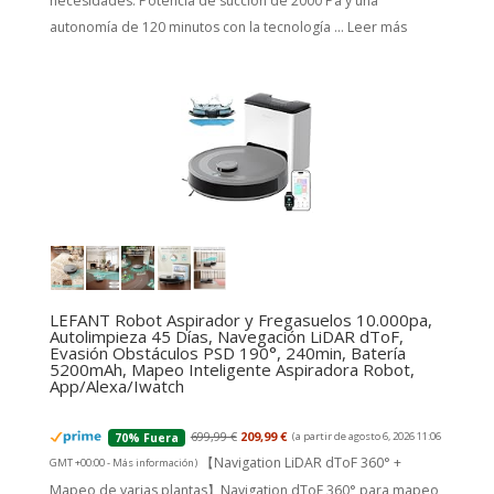
necesidades. Potencia de succión de 2000 Pa y una
autonomía de 120 minutos con la tecnología ...
Leer más
LEFANT Robot Aspirador y Fregasuelos 10.000pa,
Autolimpieza 45 Días, Navegación LiDAR dToF,
Evasión Obstáculos PSD 190°, 240min, Batería
5200mAh, Mapeo Inteligente Aspiradora Robot,
App/Alexa/Iwatch
699,99 €
209,99 €
(a partir de agosto 6, 2026 11:06
70% Fuera
【Navigation LiDAR dToF 360° +
GMT +00:00 -
Más información
)
Mapeo de varias plantas】Navigation dToF 360° para mapeo