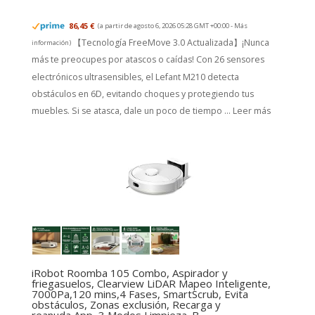
86,45 €
(a partir de agosto 6, 2026 05:28 GMT +00:00 -
Más
【Tecnología FreeMove 3.0 Actualizada】¡Nunca
información
)
más te preocupes por atascos o caídas! Con 26 sensores
electrónicos ultrasensibles, el Lefant M210 detecta
obstáculos en 6D, evitando choques y protegiendo tus
muebles. Si se atasca, dale un poco de tiempo ...
Leer más
iRobot Roomba 105 Combo, Aspirador y
friegasuelos, Clearview LiDAR Mapeo Inteligente,
7000Pa,120 mins,4 Fases, SmartScrub, Evita
obstáculos, Zonas exclusión, Recarga y