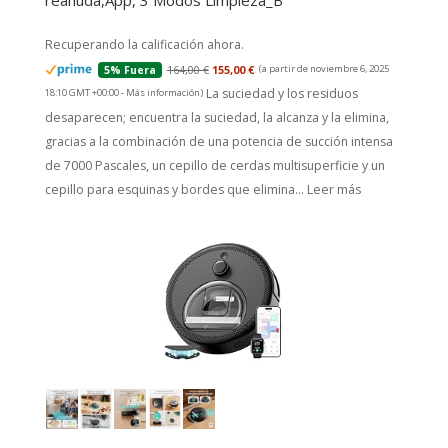
reanuda,App, 3 Modos Limpieza_B
Recuperando la calificación ahora.
164,00 €
155,00 €
(a partir de noviembre 6, 2025
5% Fuera
La suciedad y los residuos
18:10 GMT +00:00 -
Más información
)
desaparecen; encuentra la suciedad, la alcanza y la elimina,
gracias a la combinación de una potencia de succión intensa
de 7000 Pascales, un cepillo de cerdas multisuperficie y un
cepillo para esquinas y bordes que elimina...
Leer más