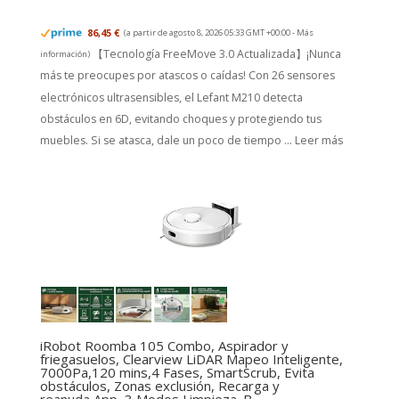
86,45 €
(a partir de agosto 8, 2026 05:33 GMT +00:00 -
Más
【Tecnología FreeMove 3.0 Actualizada】¡Nunca
información
)
más te preocupes por atascos o caídas! Con 26 sensores
electrónicos ultrasensibles, el Lefant M210 detecta
obstáculos en 6D, evitando choques y protegiendo tus
muebles. Si se atasca, dale un poco de tiempo ...
Leer más
iRobot Roomba 105 Combo, Aspirador y
friegasuelos, Clearview LiDAR Mapeo Inteligente,
7000Pa,120 mins,4 Fases, SmartScrub, Evita
obstáculos, Zonas exclusión, Recarga y