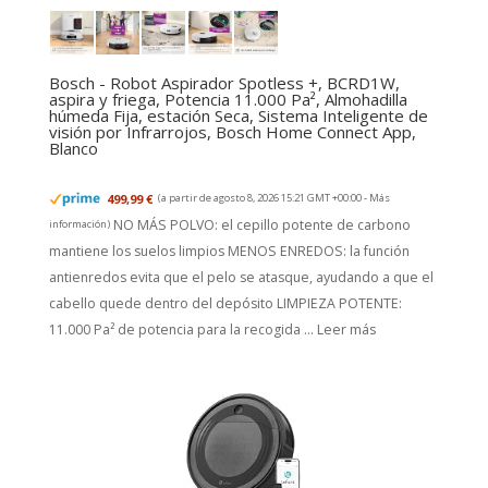
Bosch - Robot Aspirador Spotless +, BCRD1W,
aspira y friega, Potencia 11.000 Pa², Almohadilla
húmeda Fija, estación Seca, Sistema Inteligente de
visión por Infrarrojos, Bosch Home Connect App,
Blanco
499,99 €
(a partir de agosto 8, 2026 15:21 GMT +00:00 -
Más
NO MÁS POLVO: el cepillo potente de carbono
información
)
mantiene los suelos limpios MENOS ENREDOS: la función
antienredos evita que el pelo se atasque, ayudando a que el
cabello quede dentro del depósito LIMPIEZA POTENTE:
11.000 Pa² de potencia para la recogida ...
Leer más