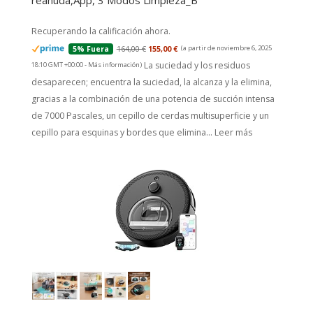
reanuda,App, 3 Modos Limpieza_B
Recuperando la calificación ahora.
164,00 €
155,00 €
(a partir de noviembre 6, 2025
5% Fuera
La suciedad y los residuos
18:10 GMT +00:00 -
Más información
)
desaparecen; encuentra la suciedad, la alcanza y la elimina,
gracias a la combinación de una potencia de succión intensa
de 7000 Pascales, un cepillo de cerdas multisuperficie y un
cepillo para esquinas y bordes que elimina...
Leer más