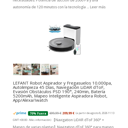
necesidades. Potencia de succión de 2000 Pa y una
autonomía de 120 minutos con la tecnología ...
Leer más
LEFANT Robot Aspirador y Fregasuelos 10.000pa,
Autolimpieza 45 Días, Navegación LiDAR dToF,
Evasión Obstáculos PSD 190°, 240min, Batería
5200mAh, Mapeo Inteligente Aspiradora Robot,
App/Alexa/Iwatch
699,99 €
209,99 €
(a partir de agosto 8, 2026 11:13
70% Fuera
【Navigation LiDAR dToF 360° +
GMT +00:00 -
Más información
)
Mapeo de varias plantas】Navigation dToF 360° para mapeo