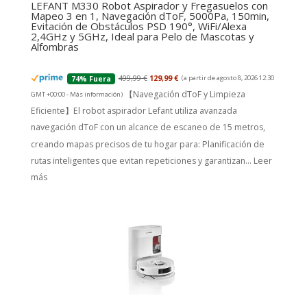
LEFANT M330 Robot Aspirador y Fregasuelos con
Mapeo 3 en 1, Navegación dToF, 5000Pa, 150min,
Evitación de Obstáculos PSD 190°, WiFi/Alexa
2,4GHz y 5GHz, Ideal para Pelo de Mascotas y
Alfombras
499,99 €
129,99 €
(a partir de agosto 8, 2026 12:30
74% Fuera
【Navegación dToF y Limpieza
GMT +00:00 -
Más información
)
Eficiente】El robot aspirador Lefant utiliza avanzada
navegación dToF con un alcance de escaneo de 15 metros,
creando mapas precisos de tu hogar para: Planificación de
rutas inteligentes que evitan repeticiones y garantizan...
Leer
más