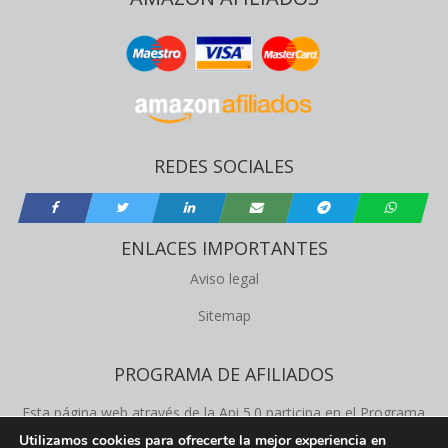
REDES SOCIALES
ENLACES IMPORTANTES
Aviso legal
Sitemap
PROGRAMA DE AFILIADOS
Esta página web através de la Api 5.0 participa en el Programa
de Afiliados de Amazon Product Advertising, este programa
Utilizamos cookies para ofrecerte la mejor experiencia en