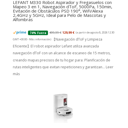
LEFANT M330 Robot Aspirador y Fregasuelos con
Mapeo 3 en 1, Navegación dToF, 5000Pa, 150min,
Evitación de Obstáculos PSD 190°, WiFi/Alexa
2,4GHz y 5GHz, Ideal para Pelo de Mascotas y
Alfombras
499,99 €
129,99 €
(a partir de agosto 8, 2026 12:30
74% Fuera
【Navegación dToF y Limpieza
GMT +00:00 -
Más información
)
Eficiente】El robot aspirador Lefant utiliza avanzada
navegación dToF con un alcance de escaneo de 15 metros,
creando mapas precisos de tu hogar para: Planificación de
rutas inteligentes que evitan repeticiones y garantizan...
Leer
más