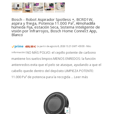
Bosch - Robot Aspirador Spotless +, BCRD1W,
aspira y friega, Potencia 11.000 Pa², Almohadilla
húmeda Fija, estación Seca, Sistema Inteligente de
visión por Infrarrojos, Bosch Home Connect App,
Blanco
499,99 €
(a partir de agosto 8, 2026 15:21 GMT +00:00 -
Más
NO MÁS POLVO: el cepillo potente de carbono
información
)
mantiene los suelos limpios MENOS ENREDOS: la función
antienredos evita que el pelo se atasque, ayudando a que el
cabello quede dentro del depósito LIMPIEZA POTENTE:
11.000 Pa² de potencia para la recogida ...
Leer más