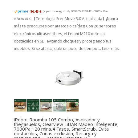
86,45 €
(a partir de agosto 8, 2026 05:33 GMT +00:00 -
Más
【Tecnología FreeMove 3.0 Actualizada】¡Nunca
información
)
más te preocupes por atascos o caídas! Con 26 sensores
electrónicos ultrasensibles, el Lefant M210 detecta
obstáculos en 6D, evitando choques y protegiendo tus
muebles. Si se atasca, dale un poco de tiempo ...
Leer más
iRobot Roomba 105 Combo, Aspirador y
friegasuelos, Clearview LiDAR Mapeo Inteligente,
7000Pa,120 mins,4 Fases, SmartScrub, Evita
obstáculos, Zonas exclusión, Recarga y