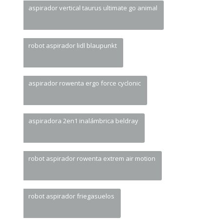
aspirador vertical taurus ultimate go animal
robot aspirador lidl blaupunkt
aspirador rowenta ergo force cyclonic
aspiradora 2en1 inalámbrica beldray
robot aspirador rowenta extrem air motion
robot aspirador friegasuelos