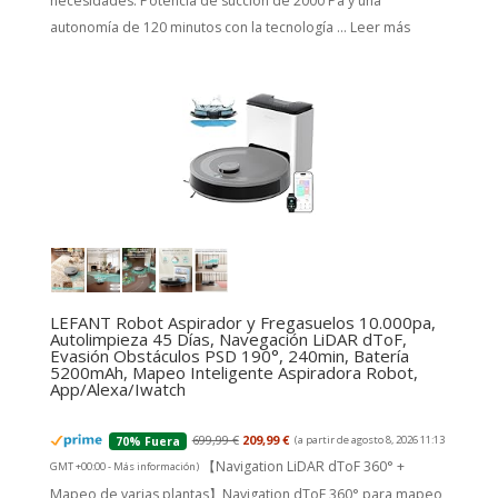
necesidades. Potencia de succión de 2000 Pa y una
autonomía de 120 minutos con la tecnología ...
Leer más
LEFANT Robot Aspirador y Fregasuelos 10.000pa,
Autolimpieza 45 Días, Navegación LiDAR dToF,
Evasión Obstáculos PSD 190°, 240min, Batería
5200mAh, Mapeo Inteligente Aspiradora Robot,
App/Alexa/Iwatch
699,99 €
209,99 €
(a partir de agosto 8, 2026 11:13
70% Fuera
【Navigation LiDAR dToF 360° +
GMT +00:00 -
Más información
)
Mapeo de varias plantas】Navigation dToF 360° para mapeo