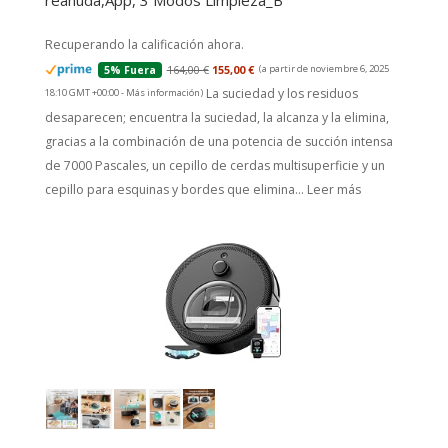
reanuda,App, 3 Modos Limpieza_B
Recuperando la calificación ahora.
164,00 €
155,00 €
(a partir de noviembre 6, 2025
5% Fuera
La suciedad y los residuos
18:10 GMT +00:00 -
Más información
)
desaparecen; encuentra la suciedad, la alcanza y la elimina,
gracias a la combinación de una potencia de succión intensa
de 7000 Pascales, un cepillo de cerdas multisuperficie y un
cepillo para esquinas y bordes que elimina...
Leer más