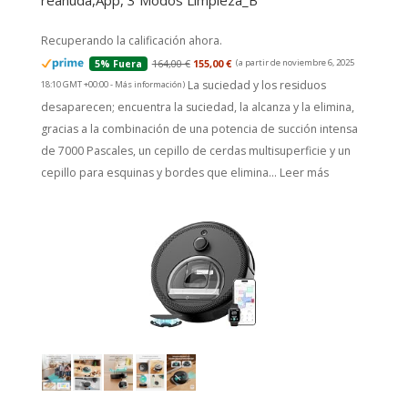
reanuda,App, 3 Modos Limpieza_B
Recuperando la calificación ahora.
164,00 €
155,00 €
(a partir de noviembre 6, 2025
5% Fuera
La suciedad y los residuos
18:10 GMT +00:00 -
Más información
)
desaparecen; encuentra la suciedad, la alcanza y la elimina,
gracias a la combinación de una potencia de succión intensa
de 7000 Pascales, un cepillo de cerdas multisuperficie y un
cepillo para esquinas y bordes que elimina...
Leer más