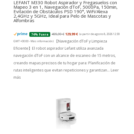
LEFANT M330 Robot Aspirador y Fregasuelos con
Mapeo 3 en 1, Navegación dToF, 5000Pa, 150min,
Evitación de Obstáculos PSD 190°, WiFi/Alexa
2,4GHz y 5GHz, Ideal para Pelo de Mascotas y
Alfombras
499,99 €
129,99 €
(a partir de agosto 8, 2026 12:30
74% Fuera
【Navegación dToF y Limpieza
GMT +00:00 -
Más información
)
Eficiente】El robot aspirador Lefant utiliza avanzada
navegación dToF con un alcance de escaneo de 15 metros,
creando mapas precisos de tu hogar para: Planificación de
rutas inteligentes que evitan repeticiones y garantizan...
Leer
más