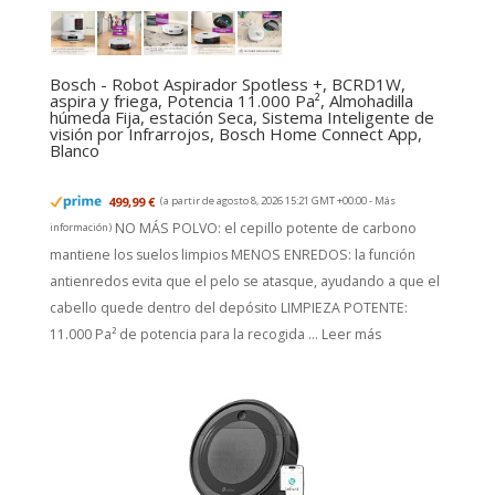
Bosch - Robot Aspirador Spotless +, BCRD1W,
aspira y friega, Potencia 11.000 Pa², Almohadilla
húmeda Fija, estación Seca, Sistema Inteligente de
visión por Infrarrojos, Bosch Home Connect App,
Blanco
499,99 €
(a partir de agosto 8, 2026 15:21 GMT +00:00 -
Más
NO MÁS POLVO: el cepillo potente de carbono
información
)
mantiene los suelos limpios MENOS ENREDOS: la función
antienredos evita que el pelo se atasque, ayudando a que el
cabello quede dentro del depósito LIMPIEZA POTENTE:
11.000 Pa² de potencia para la recogida ...
Leer más