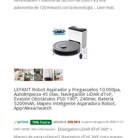
necesidades. Potencia de succión de 2000 Pa y una
autonomía de 120 minutos con la tecnología ...
Leer más
LEFANT Robot Aspirador y Fregasuelos 10.000pa,
Autolimpieza 45 Días, Navegación LiDAR dToF,
Evasión Obstáculos PSD 190°, 240min, Batería
5200mAh, Mapeo Inteligente Aspiradora Robot,
App/Alexa/Iwatch
699,99 €
209,99 €
(a partir de agosto 8, 2026 11:13
70% Fuera
【Navigation LiDAR dToF 360° +
GMT +00:00 -
Más información
)
Mapeo de varias plantas】Navigation dToF 360° para mapeo