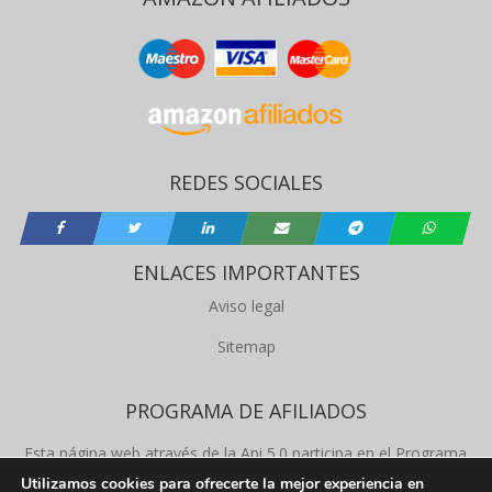
REDES SOCIALES
ENLACES IMPORTANTES
Aviso legal
Sitemap
PROGRAMA DE AFILIADOS
Esta página web através de la Api 5.0 participa en el Programa
de Afiliados de Amazon Product Advertising, este programa
Utilizamos cookies para ofrecerte la mejor experiencia en