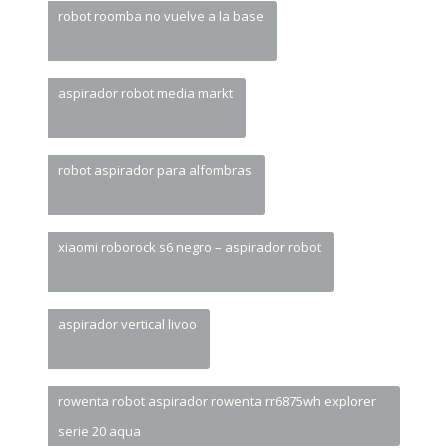
robot roomba no vuelve a la base
aspirador robot media markt
robot aspirador para alfombras
xiaomi roborock s6 negro – aspirador robot
aspirador vertical livoo
rowenta robot aspirador rowenta rr6875wh explorer
serie 20 aqua