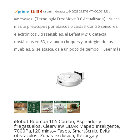
86,45 €
(a partir de agosto 9, 2026 05:37 GMT +00:00 -
Más
【Tecnología FreeMove 3.0 Actualizada】¡Nunca
información
)
más te preocupes por atascos o caídas! Con 26 sensores
electrónicos ultrasensibles, el Lefant M210 detecta
obstáculos en 6D, evitando choques y protegiendo tus
muebles. Si se atasca, dale un poco de tiempo ...
Leer más
iRobot Roomba 105 Combo, Aspirador y
friegasuelos, Clearview LiDAR Mapeo Inteligente,
7000Pa,120 mins,4 Fases, SmartScrub, Evita
obstáculos, Zonas exclusión, Recarga y