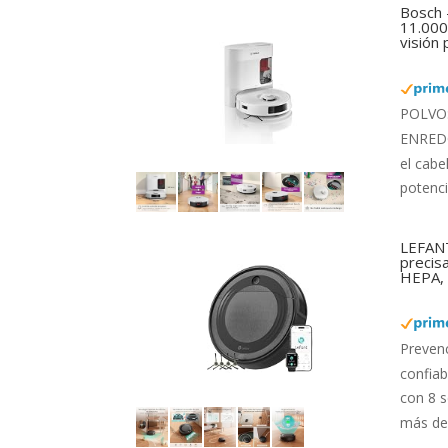
Bosch 
11.000 
visión
POLVO: 
ENREDOS
el cabe
potenci
LEFANT
precis
HEPA, 
Preven
confiab
con 8 s
más de 