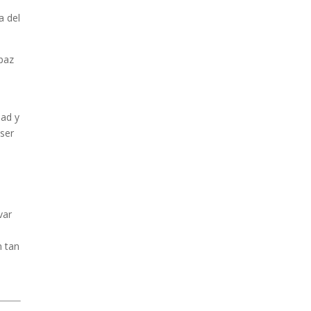
a del
apaz
ad y
 ser
var
n tan