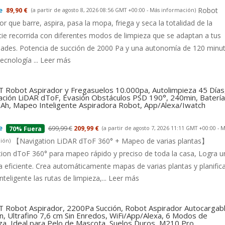
Robot
89,90 €
(a partir de agosto 8, 2026 08:56 GMT +00:00 -
Más información
)
or que barre, aspira, pasa la mopa, friega y seca la totalidad de la
cie recorrida con diferentes modos de limpieza que se adaptan a tus
dades. Potencia de succión de 2000 Pa y una autonomía de 120 minu
tecnología ...
Leer más
 Robot Aspirador y Fregasuelos 10.000pa, Autolimpieza 45 Días
ción LiDAR dToF, Evasión Obstáculos PSD 190°, 240min, Batería
h, Mapeo Inteligente Aspiradora Robot, App/Alexa/Iwatch
699,99 €
209,99 €
(a partir de agosto 7, 2026 11:11 GMT +00:00 -
M
70% Fuera
【Navigation LiDAR dToF 360° + Mapeo de varias plantas】
ión
)
ion dToF 360° para mapeo rápido y preciso de toda la casa, Logra u
a eficiente. Crea automáticamente mapas de varias plantas y planific
nteligente las rutas de limpieza,...
Leer más
 Robot Aspirador, 2200Pa Succión, Robot Aspirador Autocargab
n, Ultrafino 7,6 cm Sin Enredos, WiFi/App/Alexa, 6 Modos de
za, Ideal para Pelo de Mascota, Suelos Duros, M210 Pro