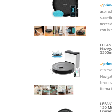
aspirad
superfi
necesi
con la 
LEFANT
Navega
5200mA
informac
Navigat
limpiez
forma i
LEFANT
120 Mi
Limpie