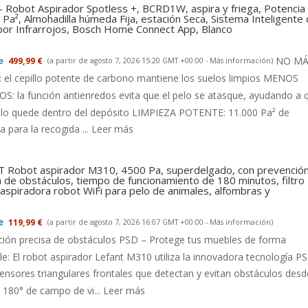
- Robot Aspirador Spotless +, BCRD1W, aspira y friega, Potencia
Pa², Almohadilla húmeda Fija, estación Seca, Sistema Inteligente
 por Infrarrojos, Bosch Home Connect App, Blanco
NO MÁ
499,99 €
(a partir de agosto 7, 2026 15:20 GMT +00:00 -
Más información
)
el cepillo potente de carbono mantiene los suelos limpios MENOS
: la función antienredos evita que el pelo se atasque, ayudando a 
llo quede dentro del depósito LIMPIEZA POTENTE: 11.000 Pa² de
a para la recogida ...
Leer más
 Robot aspirador M310, 4500 Pa, superdelgado, con prevenció
a de obstáculos, tiempo de funcionamiento de 180 minutos, filtro
aspiradora robot WiFi para pelo de animales, alfombras y
119,99 €
(a partir de agosto 7, 2026 16:07 GMT +00:00 -
Más información
)
ción precisa de obstáculos PSD – Protege tus muebles de forma
le: El robot aspirador Lefant M310 utiliza la innovadora tecnología P
ensores triangulares frontales que detectan y evitan obstáculos desd
180° de campo de vi...
Leer más