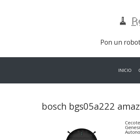
🧹
R
Pon un robot 
INICIO
bosch bgs05a222 ama
Cecote
Genesi
Autono