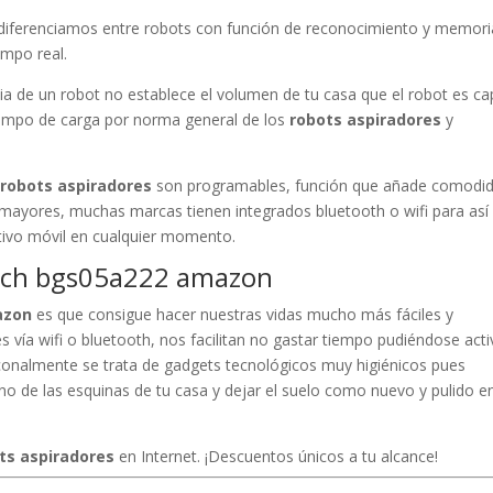
a diferenciamos entre robots con función de reconocimiento y memori
empo real.
a de un robot no establece el volumen de tu casa que el robot es c
tiempo de carga por norma general de los
robots aspiradores
y
e
robots aspiradores
son programables, función que añade comodid
 mayores, muchas marcas tienen integrados bluetooth o wifi para así
tivo móvil en cualquier momento.
bosch bgs05a222 amazon
azon
es que consigue hacer nuestras vidas mucho más fáciles y
es vía wifi o bluetooth, nos facilitan no gastar tiempo pudiéndose acti
diconalmente se trata de gadgets tecnológicos muy higiénicos pues
no de las esquinas de tu casa y dejar el suelo como nuevo y pulido e
ts aspiradores
en Internet. ¡Descuentos únicos a tu alcance!