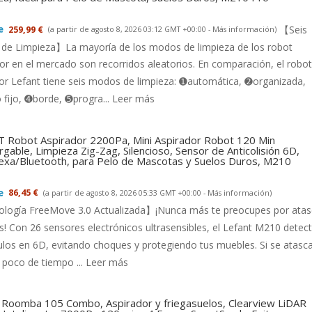
【Seis
259,99 €
(a partir de agosto 8, 2026 03:12 GMT +00:00 -
Más información
)
de Limpieza】La mayoría de los modos de limpieza de los robot
or en el mercado son recorridos aleatorios. En comparación, el robot
or Lefant tiene seis modos de limpieza: ➊automática, ➋organizada,
fijo, ➍borde, ➎progra...
Leer más
 Robot Aspirador 2200Pa, Mini Aspirador Robot 120 Min
gable, Limpieza Zig-Zag, Silencioso, Sensor de Anticolisión 6D,
exa/Bluetooth, para Pelo de Mascotas y Suelos Duros, M210
86,45 €
(a partir de agosto 8, 2026 05:33 GMT +00:00 -
Más información
)
logía FreeMove 3.0 Actualizada】¡Nunca más te preocupes por ata
s! Con 26 sensores electrónicos ultrasensibles, el Lefant M210 detec
los en 6D, evitando choques y protegiendo tus muebles. Si se atasca
 poco de tiempo ...
Leer más
 Roomba 105 Combo, Aspirador y friegasuelos, Clearview LiDAR