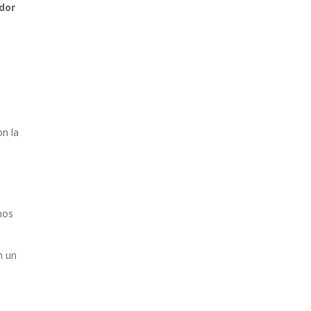
dor
on la
mos
n un