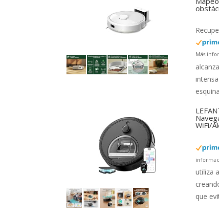
Mapeo 
obstác
Recuper
Más info
alcanza
intensa
esquina
LEFANT
Navega
WiFi/A
informac
utiliza
creando
que evi