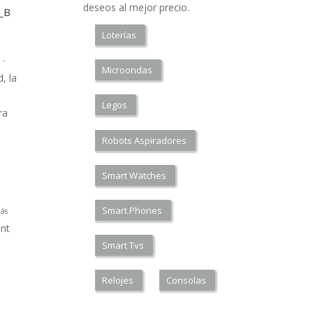
deseos al mejor precio.
a_B
Loterías
 -
Microondas
, la
Legos
ra
Robots Aspiradores
Smart Watches
Smart Phones
ás
nt
Smart Tvs
Relojes
Consolas