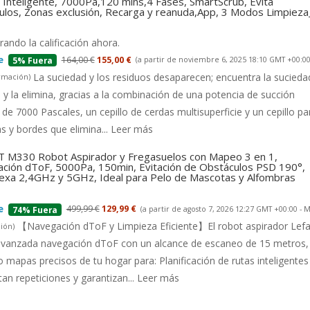
Inteligente, 7000Pa,120 mins,4 Fases, SmartScrub, Evita
ulos, Zonas exclusión, Recarga y reanuda,App, 3 Modos Limpiez
ando la calificación ahora.
164,00 €
155,00 €
(a partir de noviembre 6, 2025 18:10 GMT +00:00
5% Fuera
La suciedad y los residuos desaparecen; encuentra la suciedad
rmación
)
 y la elimina, gracias a la combinación de una potencia de succión
 de 7000 Pascales, un cepillo de cerdas multisuperficie y un cepillo pa
s y bordes que elimina...
Leer más
 M330 Robot Aspirador y Fregasuelos con Mapeo 3 en 1,
ción dToF, 5000Pa, 150min, Evitación de Obstáculos PSD 190°,
lexa 2,4GHz y 5GHz, Ideal para Pelo de Mascotas y Alfombras
499,99 €
129,99 €
(a partir de agosto 7, 2026 12:27 GMT +00:00 -
M
74% Fuera
【Navegación dToF y Limpieza Eficiente】El robot aspirador Lefa
ión
)
 avanzada navegación dToF con un alcance de escaneo de 15 metros,
 mapas precisos de tu hogar para: Planificación de rutas inteligentes
tan repeticiones y garantizan...
Leer más