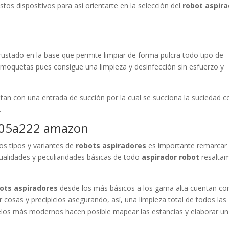
tos dispositivos para así orientarte en la selección del
robot aspira
ncrustado en la base que permite limpiar de forma pulcra todo tipo de
 moquetas pues consigue una limpieza y desinfección sin esfuerzo y
uentan con una entrada de succión por la cual se succiona la suciedad c
.
s05a222 amazon
os tipos y variantes de
robots aspiradores
es importante remarcar
cualidades y peculiaridades básicas de todo
aspirador robot
resalta
ots aspiradores
desde los más básicos a los gama alta cuentan co
r cosas y precipicios asegurando, así, una limpieza total de todos las
elos más modernos hacen posible mapear las estancias y elaborar un