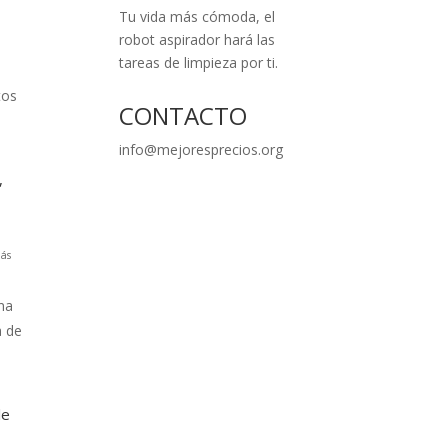
Tu vida más cómoda, el
robot aspirador hará las
tareas de limpieza por ti.
tos
CONTACTO
info@mejoresprecios.org
,
ás
na
a de
le