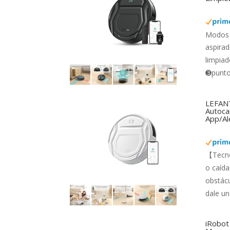
Modos 
aspirad
limpiad
➌punto 
LEFANT
Autocar
App/Al
【Tecno
o caída
obstácu
dale un
iRobot