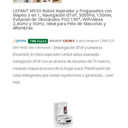
LEFANT M330 Robot Aspirador y Fregasuelos con
Mapeo 3 en 1, Navegación dToF, 5000Pa, 150min,
Evitación de Obstáculos PSD 190°, WiFi/Alexa
2,4GHz y 5GHz, Ideal para Pelo de Mascotas y
Alfombras
499,99 €
129,99 €
(a partir de agosto 7, 2026 12:27
74% Fuera
【Navegación dToF y Limpieza
GMT +00:00 -
Más información
)
Eficiente】El robot aspirador Lefant utiliza avanzada
navegación dToF con un alcance de escaneo de 15 metros,
creando mapas precisos de tu hogar para: Planificación de
rutas inteligentes que evitan repeticiones y garantizan...
Leer
más