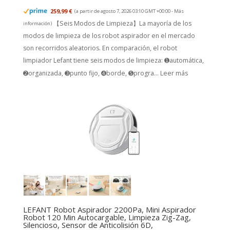
259,99 €
(a partir de agosto 7, 2026 03:10 GMT +00:00 -
Más
【Seis Modos de Limpieza】La mayoría de los
información
)
modos de limpieza de los robot aspirador en el mercado
son recorridos aleatorios. En comparación, el robot
limpiador Lefant tiene seis modos de limpieza: ➊automática,
➋organizada, ➌punto fijo, ➍borde, ➎progra...
Leer más
LEFANT Robot Aspirador 2200Pa, Mini Aspirador
Robot 120 Min Autocargable, Limpieza Zig-Zag,
Silencioso, Sensor de Anticolisión 6D,