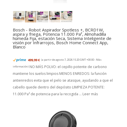
Bosch - Robot Aspirador Spotless +, BCRD1W,
aspira y friega, Potencia 11.000 Pa², Almohadilla
húmeda Fija, estación Seca, Sistema Inteligente de
visión por Infrarrojos, Bosch Home Connect App,
Blanco
499,99 €
(a partir de agosto 7, 2026 15:20 GMT +00:00 -
Más
NO MÁS POLVO: el cepillo potente de carbono
información
)
mantiene los suelos limpios MENOS ENREDOS: la función
antienredos evita que el pelo se atasque, ayudando a que el
cabello quede dentro del depósito LIMPIEZA POTENTE:
11.000 Pa² de potencia para la recogida ...
Leer más