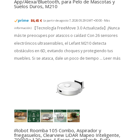
App/Alexa/Bluetooth, para Pelo de Mascotas y
Suelos Duros, M210
86,45 €
(a partir de agosto 7, 2026 05:29 GMT +00:00 -
Más
【Tecnología FreeMove 3.0 Actualizada】¡Nunca
información
)
más te preocupes por atascos o caídas! Con 26 sensores
electrónicos ultrasensibles, el Lefant M210 detecta
obstáculos en 6D, evitando choques y protegiendo tus
muebles. Si se atasca, dale un poco de tiempo ...
Leer más
iRobot Roomba 105 Combo, Aspirador y
friegasuelos, Clearview LiDAR Mapeo Inteligente,
7000Pa,120 mins,4 Fases, SmartScrub, Evita