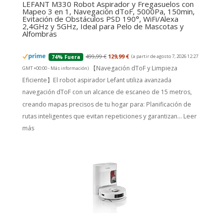
LEFANT M330 Robot Aspirador y Fregasuelos con
Mapeo 3 en 1, Navegación dToF, 5000Pa, 150min,
Evitación de Obstáculos PSD 190°, WiFi/Alexa
2,4GHz y 5GHz, Ideal para Pelo de Mascotas y
Alfombras
499,99 €
129,99 €
(a partir de agosto 7, 2026 12:27
74% Fuera
【Navegación dToF y Limpieza
GMT +00:00 -
Más información
)
Eficiente】El robot aspirador Lefant utiliza avanzada
navegación dToF con un alcance de escaneo de 15 metros,
creando mapas precisos de tu hogar para: Planificación de
rutas inteligentes que evitan repeticiones y garantizan...
Leer
más