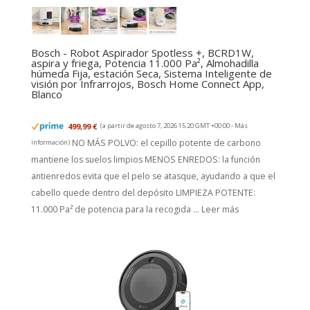
Bosch - Robot Aspirador Spotless +, BCRD1W,
aspira y friega, Potencia 11.000 Pa², Almohadilla
húmeda Fija, estación Seca, Sistema Inteligente de
visión por Infrarrojos, Bosch Home Connect App,
Blanco
499,99 €
(a partir de agosto 7, 2026 15:20 GMT +00:00 -
Más
NO MÁS POLVO: el cepillo potente de carbono
información
)
mantiene los suelos limpios MENOS ENREDOS: la función
antienredos evita que el pelo se atasque, ayudando a que el
cabello quede dentro del depósito LIMPIEZA POTENTE:
11.000 Pa² de potencia para la recogida ...
Leer más