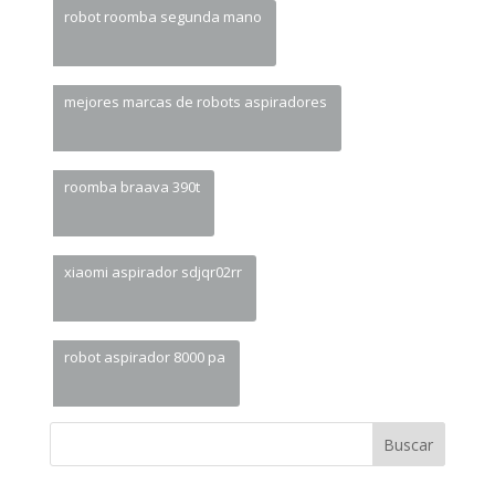
robot roomba segunda mano
mejores marcas de robots aspiradores
roomba braava 390t
xiaomi aspirador sdjqr02rr
robot aspirador 8000 pa
Buscar