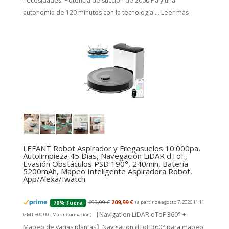
necesidades. Potencia de succión de 2000 Pa y una
autonomía de 120 minutos con la tecnología ...
Leer más
LEFANT Robot Aspirador y Fregasuelos 10.000pa,
Autolimpieza 45 Días, Navegación LiDAR dToF,
Evasión Obstáculos PSD 190°, 240min, Batería
5200mAh, Mapeo Inteligente Aspiradora Robot,
App/Alexa/Iwatch
699,99 €
209,99 €
(a partir de agosto 7, 2026 11:11
70% Fuera
【Navigation LiDAR dToF 360° +
GMT +00:00 -
Más información
)
Mapeo de varias plantas】Navigation dToF 360° para mapeo