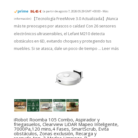
86,45 €
(a partir de agosto 7, 2026 05:29 GMT +00:00 -
Más
【Tecnología FreeMove 3.0 Actualizada】¡Nunca
información
)
más te preocupes por atascos o caídas! Con 26 sensores
electrónicos ultrasensibles, el Lefant M210 detecta
obstáculos en 6D, evitando choques y protegiendo tus
muebles. Si se atasca, dale un poco de tiempo ...
Leer más
iRobot Roomba 105 Combo, Aspirador y
friegasuelos, Clearview LiDAR Mapeo Inteligente,
7000Pa,120 mins,4 Fases, SmartScrub, Evita
obstáculos, Zonas exclusión, Recarga y