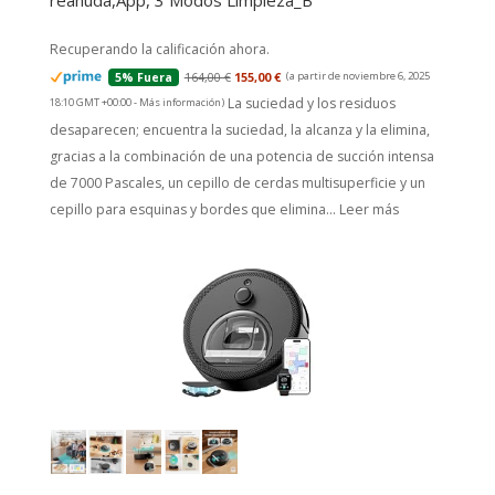
reanuda,App, 3 Modos Limpieza_B
Recuperando la calificación ahora.
164,00 €
155,00 €
(a partir de noviembre 6, 2025
5% Fuera
La suciedad y los residuos
18:10 GMT +00:00 -
Más información
)
desaparecen; encuentra la suciedad, la alcanza y la elimina,
gracias a la combinación de una potencia de succión intensa
de 7000 Pascales, un cepillo de cerdas multisuperficie y un
cepillo para esquinas y bordes que elimina...
Leer más