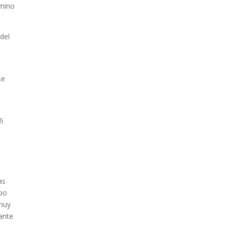
amino
del
se
i
as
mpo
 muy
nante