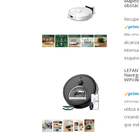
Mapeo 
obstác
Recuper
Más info
alcanza
intensa
esquina
LEFANT
Navega
WiFi/A
informac
utiliza
creando
que evi