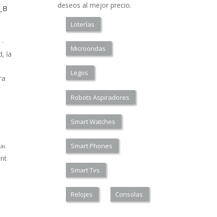
deseos al mejor precio.
a_B
Loterías
 -
Microondas
, la
Legos
ra
Robots Aspiradores
Smart Watches
Smart Phones
ás
nt
Smart Tvs
Relojes
Consolas