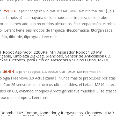
【Seis
259,99 €
(a partir de agosto 6, 2026 03:05 GMT +00:00 -
Más información
)
de Limpieza】La mayoría de los modos de limpieza de los robot
or en el mercado son recorridos aleatorios. En comparación, el robot
or Lefant tiene seis modos de limpieza: ➊automática, ➋organizada,
fijo, ➍borde, ➎progra...
Leer más
 Robot Aspirador 2200Pa, Mini Aspirador Robot 120 Min
gable, Limpieza Zig-Zag, Silencioso, Sensor de Anticolisión 6D,
exa/Bluetooth, para Pelo de Mascotas y Suelos Duros, M210
86,45 €
(a partir de agosto 6, 2026 05:28 GMT +00:00 -
Más información
)
logía FreeMove 3.0 Actualizada】¡Nunca más te preocupes por ata
s! Con 26 sensores electrónicos ultrasensibles, el Lefant M210 detec
los en 6D, evitando choques y protegiendo tus muebles. Si se atasca
 poco de tiempo ...
Leer más
 Roomba 105 Combo, Aspirador y friegasuelos, Clearview LiDAR