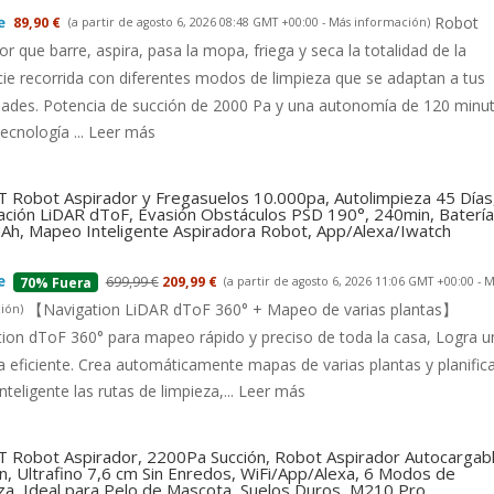
Robot
89,90 €
(a partir de agosto 6, 2026 08:48 GMT +00:00 -
Más información
)
or que barre, aspira, pasa la mopa, friega y seca la totalidad de la
cie recorrida con diferentes modos de limpieza que se adaptan a tus
dades. Potencia de succión de 2000 Pa y una autonomía de 120 minu
tecnología ...
Leer más
 Robot Aspirador y Fregasuelos 10.000pa, Autolimpieza 45 Días
ción LiDAR dToF, Evasión Obstáculos PSD 190°, 240min, Batería
h, Mapeo Inteligente Aspiradora Robot, App/Alexa/Iwatch
699,99 €
209,99 €
(a partir de agosto 6, 2026 11:06 GMT +00:00 -
M
70% Fuera
【Navigation LiDAR dToF 360° + Mapeo de varias plantas】
ión
)
ion dToF 360° para mapeo rápido y preciso de toda la casa, Logra u
a eficiente. Crea automáticamente mapas de varias plantas y planific
nteligente las rutas de limpieza,...
Leer más
 Robot Aspirador, 2200Pa Succión, Robot Aspirador Autocargab
n, Ultrafino 7,6 cm Sin Enredos, WiFi/App/Alexa, 6 Modos de
za, Ideal para Pelo de Mascota, Suelos Duros, M210 Pro