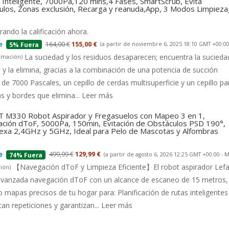
Inteligente, 7000Pa,120 mins,4 Fases, SmartScrub, Evita
ulos, Zonas exclusión, Recarga y reanuda,App, 3 Modos Limpiez
ando la calificación ahora.
164,00 €
155,00 €
(a partir de noviembre 6, 2025 18:10 GMT +00:00
5% Fuera
La suciedad y los residuos desaparecen; encuentra la suciedad
rmación
)
 y la elimina, gracias a la combinación de una potencia de succión
 de 7000 Pascales, un cepillo de cerdas multisuperficie y un cepillo pa
s y bordes que elimina...
Leer más
 M330 Robot Aspirador y Fregasuelos con Mapeo 3 en 1,
ción dToF, 5000Pa, 150min, Evitación de Obstáculos PSD 190°,
lexa 2,4GHz y 5GHz, Ideal para Pelo de Mascotas y Alfombras
499,99 €
129,99 €
(a partir de agosto 6, 2026 12:25 GMT +00:00 -
M
74% Fuera
【Navegación dToF y Limpieza Eficiente】El robot aspirador Lefa
ión
)
 avanzada navegación dToF con un alcance de escaneo de 15 metros,
 mapas precisos de tu hogar para: Planificación de rutas inteligentes
tan repeticiones y garantizan...
Leer más