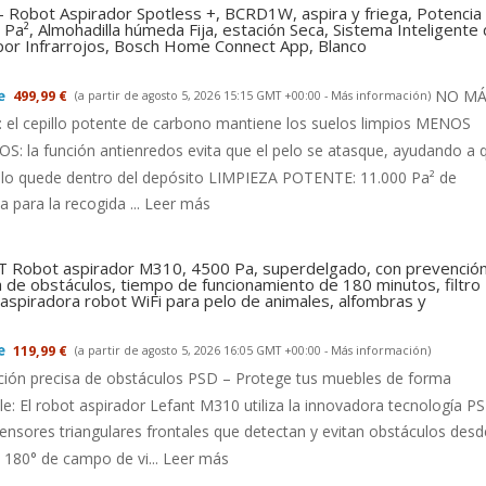
- Robot Aspirador Spotless +, BCRD1W, aspira y friega, Potencia
Pa², Almohadilla húmeda Fija, estación Seca, Sistema Inteligente
 por Infrarrojos, Bosch Home Connect App, Blanco
NO MÁ
499,99 €
(a partir de agosto 5, 2026 15:15 GMT +00:00 -
Más información
)
el cepillo potente de carbono mantiene los suelos limpios MENOS
: la función antienredos evita que el pelo se atasque, ayudando a 
llo quede dentro del depósito LIMPIEZA POTENTE: 11.000 Pa² de
a para la recogida ...
Leer más
 Robot aspirador M310, 4500 Pa, superdelgado, con prevenció
a de obstáculos, tiempo de funcionamiento de 180 minutos, filtro
aspiradora robot WiFi para pelo de animales, alfombras y
119,99 €
(a partir de agosto 5, 2026 16:05 GMT +00:00 -
Más información
)
ción precisa de obstáculos PSD – Protege tus muebles de forma
le: El robot aspirador Lefant M310 utiliza la innovadora tecnología P
ensores triangulares frontales que detectan y evitan obstáculos desd
180° de campo de vi...
Leer más