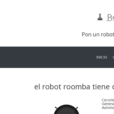
🧹
R
Pon un robot 
INICIO
el robot roomba tiene 
Cecote
Genesi
Autono