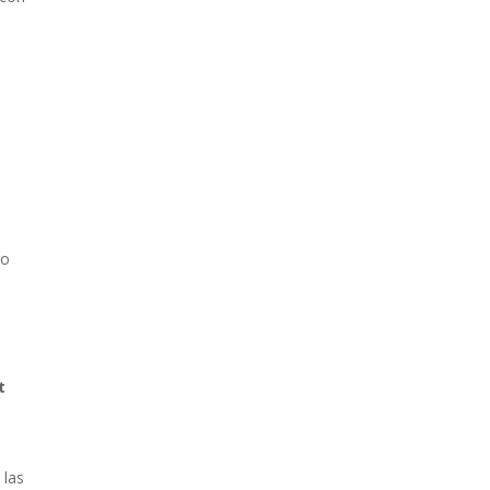
e
vo
t
 las