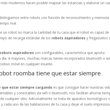
as más modernos hacen posible mapear las estancias y elaborar un c
a distinguimos entre robots con función de reconocimiento y memoria 
iempo real.
 un robot no marca la cantidad de tu casa que el robot es capaz de
iempo de recarga estándar de los
robots aspiradores
y fregasuelos 
e
robots aspiradores
son configurables, característica que aporta
 a día. A mayores, muchas marcas tienen incorporados bluetooth o wif
sitivo móvil en cualquier insante.
 robot roomba tiene que estar siempre
e que estar siempre cargando
es que consigue hacer nuestras vid
ramables y conectables vía wifi o bluetooth, nos facilitan ahorrar tie
de cualquier sitio. Adiconalmente se trata de aparatos tecnológicos
 y cada uno de las habitaciones de tu casa y dejar el suelo impresio