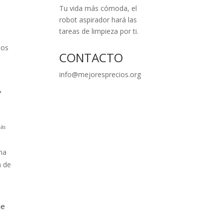
Tu vida más cómoda, el
robot aspirador hará las
tareas de limpieza por ti.
tos
CONTACTO
info@mejoresprecios.org
,
ás
na
a de
le