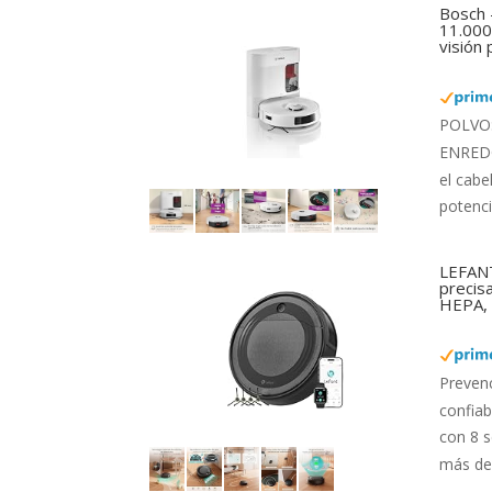
Bosch 
11.000 
visión
POLVO: 
ENREDOS
el cabe
potenci
LEFANT
precis
HEPA, 
Preven
confiab
con 8 s
más de 