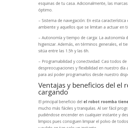
esquinas de tu casa. Adicionalmente, las marc
óptimo.
– Sistema de navegación: En esta característic
ambiente y aquellos que se limitan a actuar en t
– Autonomía y tiempo de carga: La autonomía de
higienizar. Además, en términos generales, el t
sitúa entre las 1.5h y las 6h.
– Programabilidad y conectividad: Casi todos d
despreocupaciones y flexibilidad en nuestro día
para así poder programarlos desde nuestro dispo
Ventajas y beneficios del el
cargando
El principal beneficio del
el robot roomba tien
mucho más fáciles y tranquilas. Al ser fácil prog
pudiéndose encender en cualquier instante y des
limpios pues consiguen limpiar el polvo de todos
y pulido en tan solo un instante.