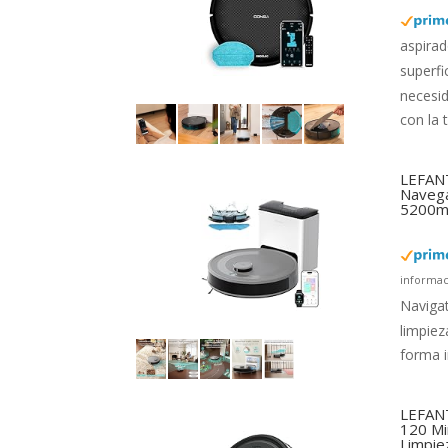
aspirad
superfi
necesi
con la 
LEFANT
Navega
5200mA
informac
Navigat
limpiez
forma i
LEFANT
120 Mi
Limpie