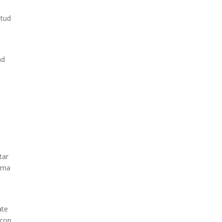
itud
ad
tar
orma
ate
 con