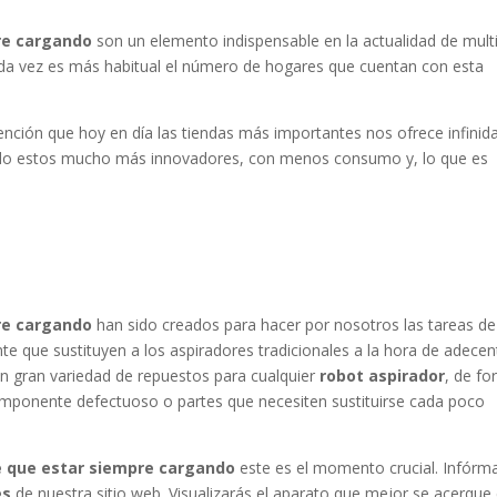
re cargando
son un elemento indispensable en la actualidad de mult
a vez es más habitual el número de hogares que cuentan con esta
vención que hoy en día las tiendas más importantes nos ofrece infinid
endo estos mucho más innovadores, con menos consumo y, lo que es
re cargando
han sido creados para hacer por nosotros las tareas de
 que sustituyen a los aspiradores tradicionales a la hora de adecen
con gran variedad de repuestos para cualquier
robot aspirador
, de f
mponente defectuoso o partes que necesiten sustituirse cada poco
e que estar siempre cargando
este es el momento crucial. Infórm
es
de nuestra sitio web. Visualizarás el aparato que mejor se acerque