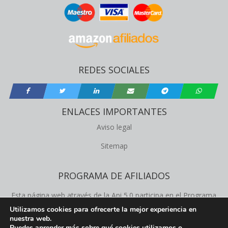
REDES SOCIALES
ENLACES IMPORTANTES
Aviso legal
Sitemap
PROGRAMA DE AFILIADOS
Esta página web através de la Api 5.0 participa en el Programa
de Afiliados de Amazon Product Advertising, este programa
Utilizamos cookies para ofrecerte la mejor experiencia en
nuestra web.
permite a los propietários de la web obtener comisiones de
Puedes aprender más sobre qué cookies utilizamos o