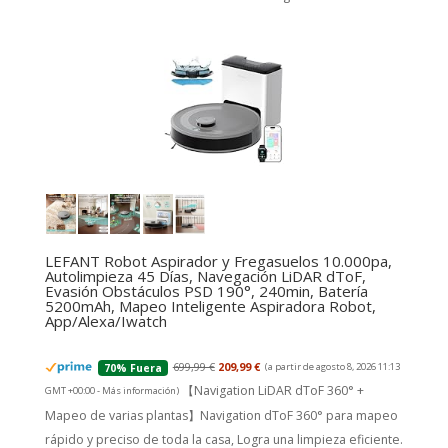
LEFANT Robot Aspirador y Fregasuelos 10.000pa,
Autolimpieza 45 Días, Navegación LiDAR dToF,
Evasión Obstáculos PSD 190°, 240min, Batería
5200mAh, Mapeo Inteligente Aspiradora Robot,
App/Alexa/Iwatch
699,99 €
209,99 €
(a partir de agosto 8, 2026 11:13
70% Fuera
【Navigation LiDAR dToF 360° +
GMT +00:00 -
Más información
)
Mapeo de varias plantas】Navigation dToF 360° para mapeo
rápido y preciso de toda la casa, Logra una limpieza eficiente.