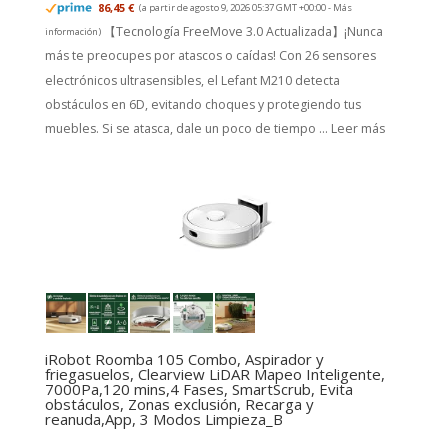
86,45 €
(a partir de agosto 9, 2026 05:37 GMT +00:00 -
Más
【Tecnología FreeMove 3.0 Actualizada】¡Nunca
información
)
más te preocupes por atascos o caídas! Con 26 sensores
electrónicos ultrasensibles, el Lefant M210 detecta
obstáculos en 6D, evitando choques y protegiendo tus
muebles. Si se atasca, dale un poco de tiempo ...
Leer más
iRobot Roomba 105 Combo, Aspirador y
friegasuelos, Clearview LiDAR Mapeo Inteligente,
7000Pa,120 mins,4 Fases, SmartScrub, Evita
obstáculos, Zonas exclusión, Recarga y
reanuda,App, 3 Modos Limpieza_B