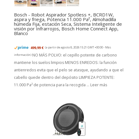
Bosch - Robot Aspirador Spotless +, BCRD1W,
aspira y friega, Potencia 11.000 Pa², Almohadilla
húmeda Fija, estación Seca, Sistema Inteligente de
visión por Infrarrojos, Bosch Home Connect App,
Blanco
499,99 €
(a partir de agosto 8, 2026 15:21 GMT +00:00 -
Más
NO MÁS POLVO: el cepillo potente de carbono
información
)
mantiene los suelos limpios MENOS ENREDOS: la función
antienredos evita que el pelo se atasque, ayudando a que el
cabello quede dentro del depósito LIMPIEZA POTENTE:
11.000 Pa² de potencia para la recogida ...
Leer más