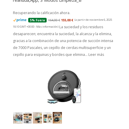
reanuda,App, 3 Modos Limpieza_B
Recuperando la calificación ahora.
164,00 €
155,00 €
(a partir de noviembre 6, 2025
5% Fuera
La suciedad y los residuos
18:10 GMT +00:00 -
Más información
)
desaparecen; encuentra la suciedad, la alcanza y la elimina,
gracias a la combinación de una potencia de succión intensa
de 7000 Pascales, un cepillo de cerdas multisuperficie y un
cepillo para esquinas y bordes que elimina...
Leer más