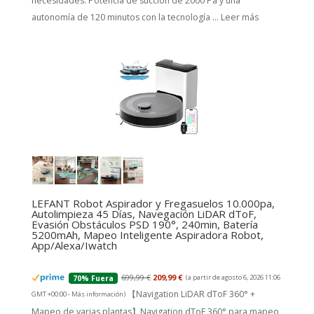
necesidades. Potencia de succión de 2000 Pa y una
autonomía de 120 minutos con la tecnología ...
Leer más
LEFANT Robot Aspirador y Fregasuelos 10.000pa,
Autolimpieza 45 Días, Navegación LiDAR dToF,
Evasión Obstáculos PSD 190°, 240min, Batería
5200mAh, Mapeo Inteligente Aspiradora Robot,
App/Alexa/Iwatch
699,99 €
209,99 €
(a partir de agosto 6, 2026 11:06
70% Fuera
【Navigation LiDAR dToF 360° +
GMT +00:00 -
Más información
)
Mapeo de varias plantas】Navigation dToF 360° para mapeo