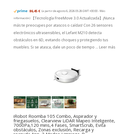
86,45 €
(a partir de agosto 6, 2026 05:28 GMT +00:00 -
Más
【Tecnología FreeMove 3.0 Actualizada】¡Nunca
información
)
más te preocupes por atascos o caídas! Con 26 sensores
electrónicos ultrasensibles, el Lefant M210 detecta
obstáculos en 6D, evitando choques y protegiendo tus
muebles. Si se atasca, dale un poco de tiempo ...
Leer más
iRobot Roomba 105 Combo, Aspirador y
friegasuelos, Clearview LiDAR Mapeo Inteligente,
7000Pa,120 mins,4 Fases, SmartScrub, Evita
obstáculos, Zonas exclusión, Recarga y