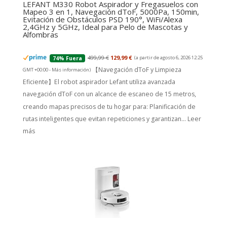
LEFANT M330 Robot Aspirador y Fregasuelos con
Mapeo 3 en 1, Navegación dToF, 5000Pa, 150min,
Evitación de Obstáculos PSD 190°, WiFi/Alexa
2,4GHz y 5GHz, Ideal para Pelo de Mascotas y
Alfombras
499,99 €
129,99 €
(a partir de agosto 6, 2026 12:25
74% Fuera
【Navegación dToF y Limpieza
GMT +00:00 -
Más información
)
Eficiente】El robot aspirador Lefant utiliza avanzada
navegación dToF con un alcance de escaneo de 15 metros,
creando mapas precisos de tu hogar para: Planificación de
rutas inteligentes que evitan repeticiones y garantizan...
Leer
más