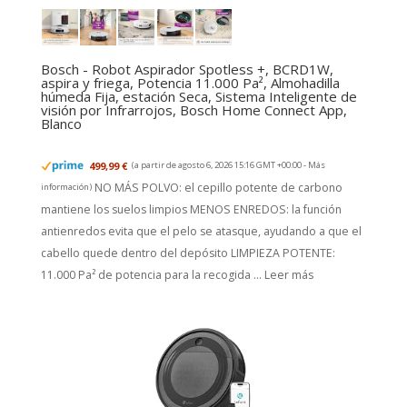
Bosch - Robot Aspirador Spotless +, BCRD1W,
aspira y friega, Potencia 11.000 Pa², Almohadilla
húmeda Fija, estación Seca, Sistema Inteligente de
visión por Infrarrojos, Bosch Home Connect App,
Blanco
499,99 €
(a partir de agosto 6, 2026 15:16 GMT +00:00 -
Más
NO MÁS POLVO: el cepillo potente de carbono
información
)
mantiene los suelos limpios MENOS ENREDOS: la función
antienredos evita que el pelo se atasque, ayudando a que el
cabello quede dentro del depósito LIMPIEZA POTENTE:
11.000 Pa² de potencia para la recogida ...
Leer más