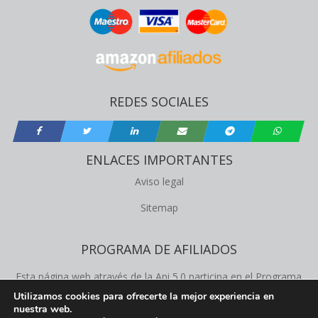
REDES SOCIALES
ENLACES IMPORTANTES
Aviso legal
Sitemap
PROGRAMA DE AFILIADOS
Esta página web através de la Api 5.0 participa en el Programa
de Afiliados de Amazon Product Advertising, este programa
Utilizamos cookies para ofrecerte la mejor experiencia en
nuestra web.
permite a los propietários de la web obtener comisiones de