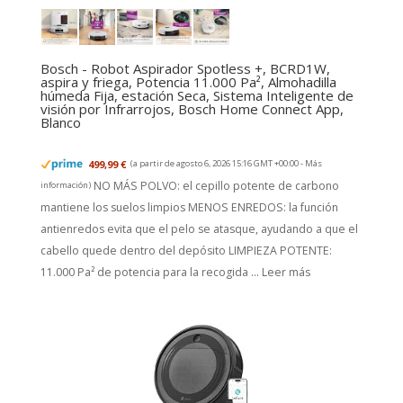
Bosch - Robot Aspirador Spotless +, BCRD1W,
aspira y friega, Potencia 11.000 Pa², Almohadilla
húmeda Fija, estación Seca, Sistema Inteligente de
visión por Infrarrojos, Bosch Home Connect App,
Blanco
499,99 €
(a partir de agosto 6, 2026 15:16 GMT +00:00 -
Más
NO MÁS POLVO: el cepillo potente de carbono
información
)
mantiene los suelos limpios MENOS ENREDOS: la función
antienredos evita que el pelo se atasque, ayudando a que el
cabello quede dentro del depósito LIMPIEZA POTENTE:
11.000 Pa² de potencia para la recogida ...
Leer más