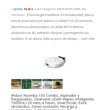
86,45 €
(a partir de agosto 6, 2026 05:28 GMT +00:00 -
Más
【Tecnología FreeMove 3.0 Actualizada】¡Nunca
información
)
más te preocupes por atascos o caídas! Con 26 sensores
electrónicos ultrasensibles, el Lefant M210 detecta
obstáculos en 6D, evitando choques y protegiendo tus
muebles. Si se atasca, dale un poco de tiempo ...
Leer más
iRobot Roomba 105 Combo, Aspirador y
friegasuelos, Clearview LiDAR Mapeo Inteligente,
7000Pa,120 mins,4 Fases, SmartScrub, Evita
obstáculos, Zonas exclusión, Recarga y