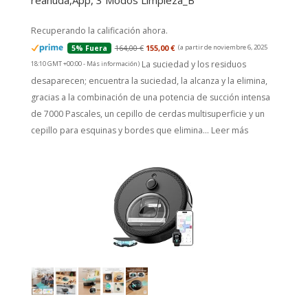
reanuda,App, 3 Modos Limpieza_B
Recuperando la calificación ahora.
164,00 €
155,00 €
(a partir de noviembre 6, 2025
5% Fuera
La suciedad y los residuos
18:10 GMT +00:00 -
Más información
)
desaparecen; encuentra la suciedad, la alcanza y la elimina,
gracias a la combinación de una potencia de succión intensa
de 7000 Pascales, un cepillo de cerdas multisuperficie y un
cepillo para esquinas y bordes que elimina...
Leer más