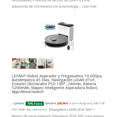
necesidades. Potencia de succión de 2000 Pa y una
autonomía de 120 minutos con la tecnología ...
Leer más
LEFANT Robot Aspirador y Fregasuelos 10.000pa,
Autolimpieza 45 Días, Navegación LiDAR dToF,
Evasión Obstáculos PSD 190°, 240min, Batería
5200mAh, Mapeo Inteligente Aspiradora Robot,
App/Alexa/Iwatch
699,99 €
209,99 €
(a partir de agosto 6, 2026 11:06
70% Fuera
【Navigation LiDAR dToF 360° +
GMT +00:00 -
Más información
)
Mapeo de varias plantas】Navigation dToF 360° para mapeo