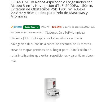
LEFANT M330 Robot Aspirador y Fregasuelos con
Mapeo 3 en 1, Navegación dToF, 5000Pa, 150min,
Evitación de Obstáculos PSD 190°, WiFi/Alexa
2,4GHz y 5GHz, Ideal para Pelo de Mascotas y
Alfombras
499,99 €
129,99 €
(a partir de agosto 6, 2026 12:25
74% Fuera
【Navegación dToF y Limpieza
GMT +00:00 -
Más información
)
Eficiente】El robot aspirador Lefant utiliza avanzada
navegación dToF con un alcance de escaneo de 15 metros,
creando mapas precisos de tu hogar para: Planificación de
rutas inteligentes que evitan repeticiones y garantizan...
Leer
más