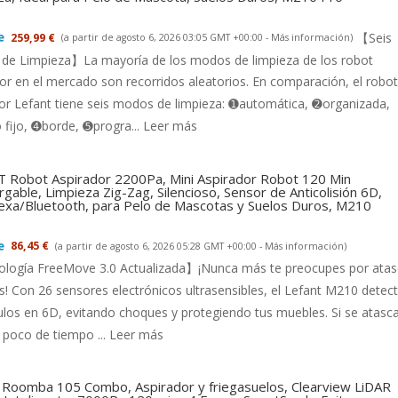
【Seis
259,99 €
(a partir de agosto 6, 2026 03:05 GMT +00:00 -
Más información
)
de Limpieza】La mayoría de los modos de limpieza de los robot
or en el mercado son recorridos aleatorios. En comparación, el robot
or Lefant tiene seis modos de limpieza: ➊automática, ➋organizada,
fijo, ➍borde, ➎progra...
Leer más
 Robot Aspirador 2200Pa, Mini Aspirador Robot 120 Min
gable, Limpieza Zig-Zag, Silencioso, Sensor de Anticolisión 6D,
exa/Bluetooth, para Pelo de Mascotas y Suelos Duros, M210
86,45 €
(a partir de agosto 6, 2026 05:28 GMT +00:00 -
Más información
)
logía FreeMove 3.0 Actualizada】¡Nunca más te preocupes por ata
s! Con 26 sensores electrónicos ultrasensibles, el Lefant M210 detec
los en 6D, evitando choques y protegiendo tus muebles. Si se atasca
 poco de tiempo ...
Leer más
 Roomba 105 Combo, Aspirador y friegasuelos, Clearview LiDAR