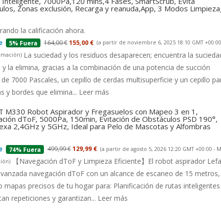
Inteligente, 7000Pa,120 mins,4 Fases, SmartScrub, Evita
ulos, Zonas exclusión, Recarga y reanuda,App, 3 Modos Limpiez
ando la calificación ahora.
164,00 €
155,00 €
(a partir de noviembre 6, 2025 18:10 GMT +00:00
5% Fuera
La suciedad y los residuos desaparecen; encuentra la suciedad
rmación
)
 y la elimina, gracias a la combinación de una potencia de succión
 de 7000 Pascales, un cepillo de cerdas multisuperficie y un cepillo pa
s y bordes que elimina...
Leer más
 M330 Robot Aspirador y Fregasuelos con Mapeo 3 en 1,
ción dToF, 5000Pa, 150min, Evitación de Obstáculos PSD 190°,
lexa 2,4GHz y 5GHz, Ideal para Pelo de Mascotas y Alfombras
499,99 €
129,99 €
(a partir de agosto 5, 2026 12:20 GMT +00:00 -
M
74% Fuera
【Navegación dToF y Limpieza Eficiente】El robot aspirador Lefa
ión
)
 avanzada navegación dToF con un alcance de escaneo de 15 metros,
 mapas precisos de tu hogar para: Planificación de rutas inteligentes
tan repeticiones y garantizan...
Leer más