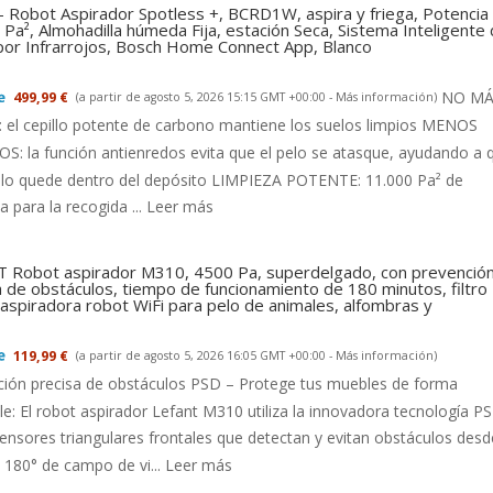
- Robot Aspirador Spotless +, BCRD1W, aspira y friega, Potencia
Pa², Almohadilla húmeda Fija, estación Seca, Sistema Inteligente
 por Infrarrojos, Bosch Home Connect App, Blanco
NO MÁ
499,99 €
(a partir de agosto 5, 2026 15:15 GMT +00:00 -
Más información
)
el cepillo potente de carbono mantiene los suelos limpios MENOS
: la función antienredos evita que el pelo se atasque, ayudando a 
llo quede dentro del depósito LIMPIEZA POTENTE: 11.000 Pa² de
a para la recogida ...
Leer más
 Robot aspirador M310, 4500 Pa, superdelgado, con prevenció
a de obstáculos, tiempo de funcionamiento de 180 minutos, filtro
aspiradora robot WiFi para pelo de animales, alfombras y
119,99 €
(a partir de agosto 5, 2026 16:05 GMT +00:00 -
Más información
)
ción precisa de obstáculos PSD – Protege tus muebles de forma
le: El robot aspirador Lefant M310 utiliza la innovadora tecnología P
ensores triangulares frontales que detectan y evitan obstáculos desd
180° de campo de vi...
Leer más