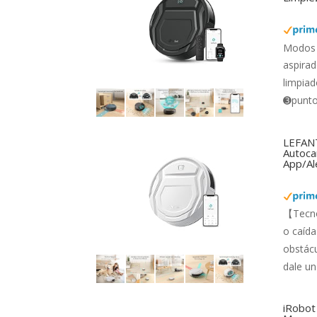
Modos 
aspirad
limpiad
➌punto 
LEFANT
Autocar
App/Al
【Tecno
o caída
obstácu
dale un
iRobot