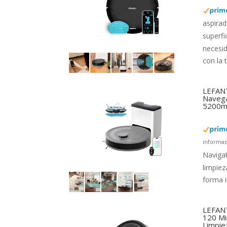
aspirad
superfi
necesi
con la 
LEFANT
Navega
5200mA
informac
Navigat
limpiez
forma i
LEFANT
120 Mi
Limpie