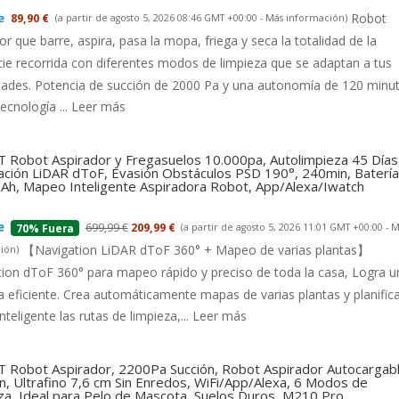
Robot
89,90 €
(a partir de agosto 5, 2026 08:46 GMT +00:00 -
Más información
)
or que barre, aspira, pasa la mopa, friega y seca la totalidad de la
cie recorrida con diferentes modos de limpieza que se adaptan a tus
dades. Potencia de succión de 2000 Pa y una autonomía de 120 minu
tecnología ...
Leer más
 Robot Aspirador y Fregasuelos 10.000pa, Autolimpieza 45 Días
ción LiDAR dToF, Evasión Obstáculos PSD 190°, 240min, Batería
h, Mapeo Inteligente Aspiradora Robot, App/Alexa/Iwatch
699,99 €
209,99 €
(a partir de agosto 5, 2026 11:01 GMT +00:00 -
M
70% Fuera
【Navigation LiDAR dToF 360° + Mapeo de varias plantas】
ión
)
ion dToF 360° para mapeo rápido y preciso de toda la casa, Logra u
a eficiente. Crea automáticamente mapas de varias plantas y planific
nteligente las rutas de limpieza,...
Leer más
 Robot Aspirador, 2200Pa Succión, Robot Aspirador Autocargab
n, Ultrafino 7,6 cm Sin Enredos, WiFi/App/Alexa, 6 Modos de
za, Ideal para Pelo de Mascota, Suelos Duros, M210 Pro