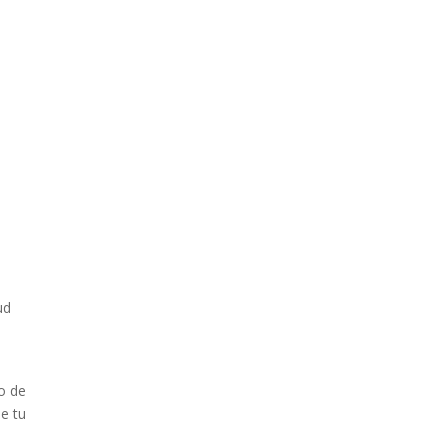
a
ud
o de
de tu