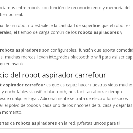
enciamos entre robots con función de reconocimiento y memoria del
tiempo real.
 de un robot no establece la cantidad de superficie que el robot es
nerales, el tiempo de carga común de los
robots aspiradores
y
e
robots aspiradores
son configurables, función que aporta comodi
s, muchas marcas llevan integrados bluetooth o wifi para así ser ca
uier insante.
ecio del robot aspirador carrefour
ot aspirador carrefour
es que es capaz hacer nuestras vidas mucho
 y enchufables vía wifi o bluetooth, nos facilitan ahorrar tiempo
sde cualquier lugar. Adiconalmente se trata de electrodomésticos
r el polvo de todos y cada uno de los rincones de tu casa y dejar las
 un momento.
ertas de
robots aspiradores
en la red. ¡Ofertas únicos para tí!