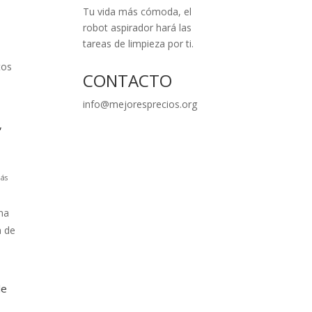
Tu vida más cómoda, el
robot aspirador hará las
tareas de limpieza por ti.
tos
CONTACTO
info@mejoresprecios.org
,
ás
na
a de
le