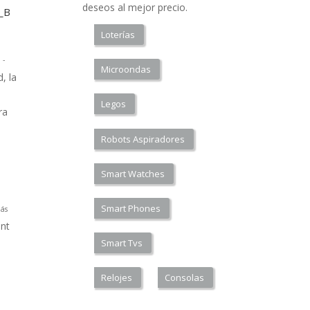
deseos al mejor precio.
a_B
Loterías
 -
Microondas
, la
Legos
ra
Robots Aspiradores
Smart Watches
Smart Phones
ás
nt
Smart Tvs
Relojes
Consolas