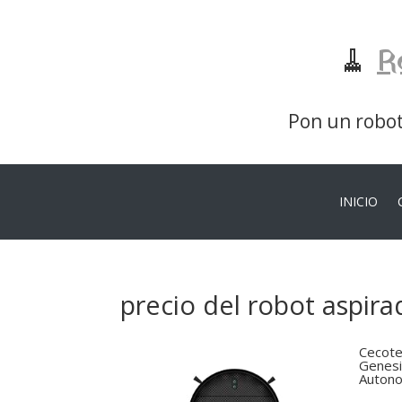
🧹
R
Pon un robot 
INICIO
precio del robot aspira
Cecote
Genesi
Autono