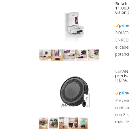
Bosch 
11.000 
visión
POLVO: 
ENREDOS
el cabe
potenci
LEFANT
precis
HEPA, 
Preven
confiab
con 8 s
más de 