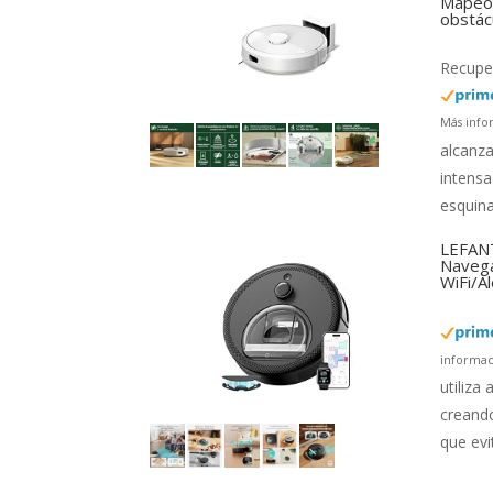
Mapeo 
obstác
Recuper
Más info
alcanza
intensa
esquina
LEFANT
Navega
WiFi/A
informac
utiliza
creando
que evi