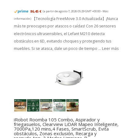
86,45 €
(a partir de agosto 7, 2026 05:29 GMT +00:00 -
Más
【Tecnología FreeMove 3.0 Actualizada】¡Nunca
información
)
más te preocupes por atascos o caídas! Con 26 sensores
electrónicos ultrasensibles, el Lefant M210 detecta
obstáculos en 6D, evitando choques y protegiendo tus
muebles. Si se atasca, dale un poco de tiempo ...
Leer más
iRobot Roomba 105 Combo, Aspirador y
friegasuelos, Clearview LiDAR Mapeo Inteligente,
7000Pa,120 mins,4 Fases, SmartScrub, Evita
obstáculos, Zonas exclusión, Recarga y