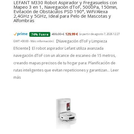
LEFANT M330 Robot Aspirador y Fregasuelos con
Mapeo 3 en 1, Navegación dToF, 5000Pa, 150min,
Evitación de Obstáculos PSD 190°, WiFi/Alexa
2,4GHz y 5GHz, Ideal para Pelo de Mascotas y
Alfombras
499,99 €
129,99 €
(a partir de agosto 7, 2026 12:27
74% Fuera
【Navegación dToF y Limpieza
GMT +00:00 -
Más información
)
Eficiente】El robot aspirador Lefant utiliza avanzada
navegación dToF con un alcance de escaneo de 15 metros,
creando mapas precisos de tu hogar para: Planificación de
rutas inteligentes que evitan repeticiones y garantizan...
Leer
más