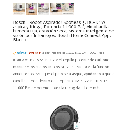
Bosch - Robot Aspirador Spotless +, BCRD1W,
aspira y friega, Potencia 11.000 Pa², Almohadilla
húmeda Fija, estación Seca, Sistema Inteligente de
visión por Infrarrojos, Bosch Home Connect App,
Blanco
499,99 €
(a partir de agosto 7, 2026 15:20 GMT +00:00 -
Más
NO MÁS POLVO: el cepillo potente de carbono
información
)
mantiene los suelos limpios MENOS ENREDOS: la función
antienredos evita que el pelo se atasque, ayudando a que el
cabello quede dentro del depósito LIMPIEZA POTENTE:
11.000 Pa² de potencia para la recogida ...
Leer más