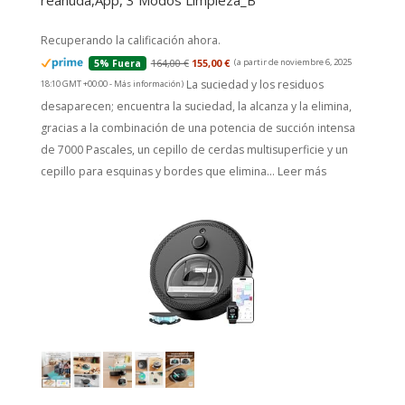
reanuda,App, 3 Modos Limpieza_B
Recuperando la calificación ahora.
164,00 €
155,00 €
(a partir de noviembre 6, 2025
5% Fuera
La suciedad y los residuos
18:10 GMT +00:00 -
Más información
)
desaparecen; encuentra la suciedad, la alcanza y la elimina,
gracias a la combinación de una potencia de succión intensa
de 7000 Pascales, un cepillo de cerdas multisuperficie y un
cepillo para esquinas y bordes que elimina...
Leer más