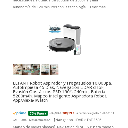
necesidades. Potencia de succión de 2000 Pa y una
autonomía de 120 minutos con la tecnología ...
Leer más
LEFANT Robot Aspirador y Fregasuelos 10.000pa,
Autolimpieza 45 Días, Navegación LiDAR dToF,
Evasión Obstáculos PSD 190°, 240min, Batería
5200mAh, Mapeo Inteligente Aspiradora Robot,
App/Alexa/Iwatch
699,99 €
209,99 €
(a partir de agosto 7, 2026 11:11
70% Fuera
【Navigation LiDAR dToF 360° +
GMT +00:00 -
Más información
)
Mapeo de varias plantas】Navigation dToF 360° para mapeo