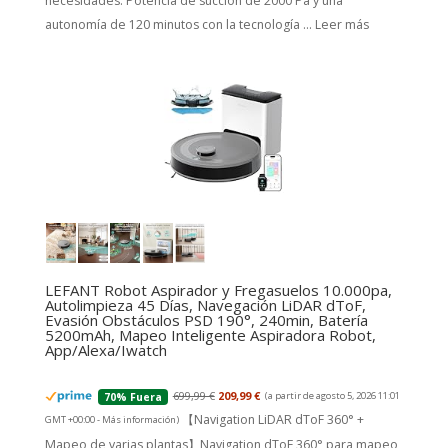
necesidades. Potencia de succión de 2000 Pa y una
autonomía de 120 minutos con la tecnología ...
Leer más
LEFANT Robot Aspirador y Fregasuelos 10.000pa,
Autolimpieza 45 Días, Navegación LiDAR dToF,
Evasión Obstáculos PSD 190°, 240min, Batería
5200mAh, Mapeo Inteligente Aspiradora Robot,
App/Alexa/Iwatch
699,99 €
209,99 €
(a partir de agosto 5, 2026 11:01
70% Fuera
【Navigation LiDAR dToF 360° +
GMT +00:00 -
Más información
)
Mapeo de varias plantas】Navigation dToF 360° para mapeo