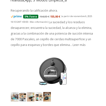
reanuda,App, 3 Modos Limpieza_B
Recuperando la calificación ahora.
164,00 €
155,00 €
(a partir de noviembre 6, 2025
5% Fuera
La suciedad y los residuos
18:10 GMT +00:00 -
Más información
)
desaparecen; encuentra la suciedad, la alcanza y la elimina,
gracias a la combinación de una potencia de succión intensa
de 7000 Pascales, un cepillo de cerdas multisuperficie y un
cepillo para esquinas y bordes que elimina...
Leer más