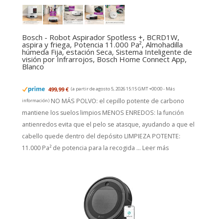
Bosch - Robot Aspirador Spotless +, BCRD1W,
aspira y friega, Potencia 11.000 Pa², Almohadilla
húmeda Fija, estación Seca, Sistema Inteligente de
visión por Infrarrojos, Bosch Home Connect App,
Blanco
499,99 €
(a partir de agosto 5, 2026 15:15 GMT +00:00 -
Más
NO MÁS POLVO: el cepillo potente de carbono
información
)
mantiene los suelos limpios MENOS ENREDOS: la función
antienredos evita que el pelo se atasque, ayudando a que el
cabello quede dentro del depósito LIMPIEZA POTENTE:
11.000 Pa² de potencia para la recogida ...
Leer más