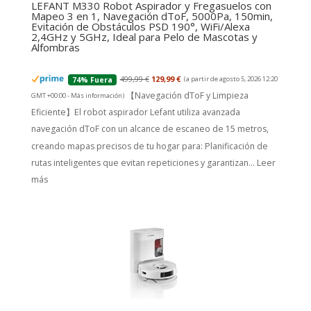
LEFANT M330 Robot Aspirador y Fregasuelos con
Mapeo 3 en 1, Navegación dToF, 5000Pa, 150min,
Evitación de Obstáculos PSD 190°, WiFi/Alexa
2,4GHz y 5GHz, Ideal para Pelo de Mascotas y
Alfombras
499,99 €
129,99 €
(a partir de agosto 5, 2026 12:20
74% Fuera
【Navegación dToF y Limpieza
GMT +00:00 -
Más información
)
Eficiente】El robot aspirador Lefant utiliza avanzada
navegación dToF con un alcance de escaneo de 15 metros,
creando mapas precisos de tu hogar para: Planificación de
rutas inteligentes que evitan repeticiones y garantizan...
Leer
más