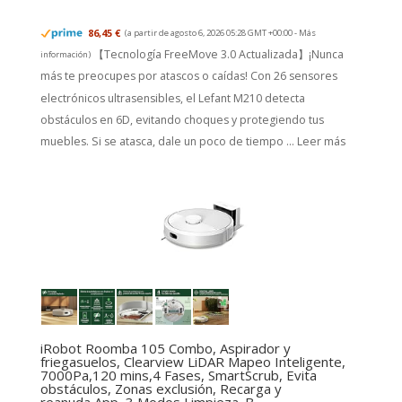
86,45 €
(a partir de agosto 6, 2026 05:28 GMT +00:00 -
Más
【Tecnología FreeMove 3.0 Actualizada】¡Nunca
información
)
más te preocupes por atascos o caídas! Con 26 sensores
electrónicos ultrasensibles, el Lefant M210 detecta
obstáculos en 6D, evitando choques y protegiendo tus
muebles. Si se atasca, dale un poco de tiempo ...
Leer más
iRobot Roomba 105 Combo, Aspirador y
friegasuelos, Clearview LiDAR Mapeo Inteligente,
7000Pa,120 mins,4 Fases, SmartScrub, Evita
obstáculos, Zonas exclusión, Recarga y