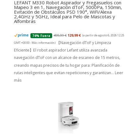
LEFANT M330 Robot Aspirador y Fregasuelos con
Mapeo 3 en 1, Navegación dToF, 5000Pa, 150min,
Evitación de Obstáculos PSD 190°, WiFi/Alexa
2,4GHz y 5GHz, Ideal para Pelo de Mascotas y
Alfombras
499,99 €
129,99 €
(a partir de agosto 6, 2026 12:25
74% Fuera
【Navegación dToF y Limpieza
GMT +00:00 -
Más información
)
Eficiente】El robot aspirador Lefant utiliza avanzada
navegación dToF con un alcance de escaneo de 15 metros,
creando mapas precisos de tu hogar para: Planificación de
rutas inteligentes que evitan repeticiones y garantizan...
Leer
más