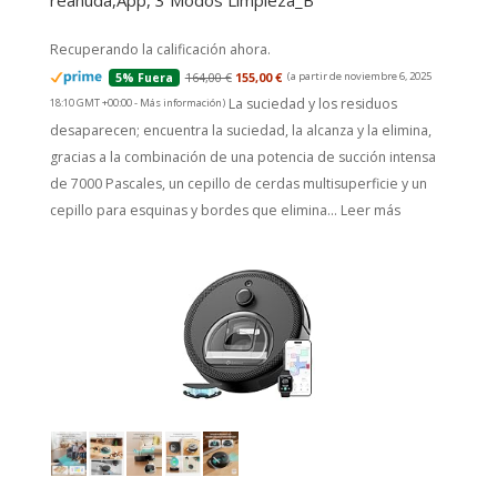
reanuda,App, 3 Modos Limpieza_B
Recuperando la calificación ahora.
164,00 €
155,00 €
(a partir de noviembre 6, 2025
5% Fuera
La suciedad y los residuos
18:10 GMT +00:00 -
Más información
)
desaparecen; encuentra la suciedad, la alcanza y la elimina,
gracias a la combinación de una potencia de succión intensa
de 7000 Pascales, un cepillo de cerdas multisuperficie y un
cepillo para esquinas y bordes que elimina...
Leer más