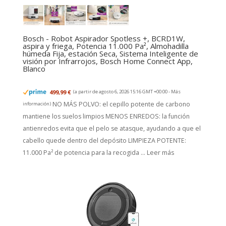
Bosch - Robot Aspirador Spotless +, BCRD1W,
aspira y friega, Potencia 11.000 Pa², Almohadilla
húmeda Fija, estación Seca, Sistema Inteligente de
visión por Infrarrojos, Bosch Home Connect App,
Blanco
499,99 €
(a partir de agosto 6, 2026 15:16 GMT +00:00 -
Más
NO MÁS POLVO: el cepillo potente de carbono
información
)
mantiene los suelos limpios MENOS ENREDOS: la función
antienredos evita que el pelo se atasque, ayudando a que el
cabello quede dentro del depósito LIMPIEZA POTENTE:
11.000 Pa² de potencia para la recogida ...
Leer más