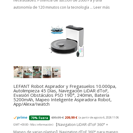
necesidades. Potencia de succión de 2000 Pa y una
autonomía de 120 minutos con la tecnología ...
Leer más
LEFANT Robot Aspirador y Fregasuelos 10.000pa,
Autolimpieza 45 Días, Navegación LiDAR dToF,
Evasión Obstáculos PSD 190°, 240min, Batería
5200mAh, Mapeo Inteligente Aspiradora Robot,
App/Alexa/Iwatch
699,99 €
209,99 €
(a partir de agosto 6, 2026 11:06
70% Fuera
【Navigation LiDAR dToF 360° +
GMT +00:00 -
Más información
)
Mapeo de varias plantas】Navigation dToF 360° para mapeo