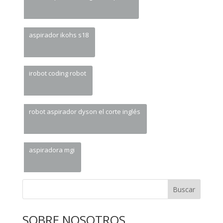
aspirador ikohs s18
irobot coding robot
robot aspirador dyson el corte inglés
aspiradora mgi
Buscar
SOBRE NOSOTROS