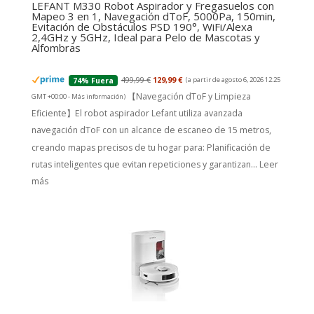
Evitación de Obstáculos PSD 190°, WiFi/Alexa
2,4GHz y 5GHz, Ideal para Pelo de Mascotas y
Alfombras
499,99 €
129,99 €
(a partir de agosto 6, 2026 12:25
74% Fuera
【Navegación dToF y Limpieza
GMT +00:00 -
Más información
)
Eficiente】El robot aspirador Lefant utiliza avanzada
navegación dToF con un alcance de escaneo de 15 metros,
creando mapas precisos de tu hogar para: Planificación de
rutas inteligentes que evitan repeticiones y garantizan...
Leer
más