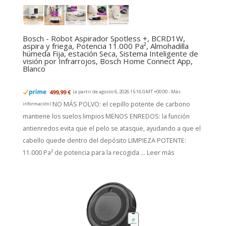
Bosch - Robot Aspirador Spotless +, BCRD1W,
aspira y friega, Potencia 11.000 Pa², Almohadilla
húmeda Fija, estación Seca, Sistema Inteligente de
visión por Infrarrojos, Bosch Home Connect App,
Blanco
499,99 €
(a partir de agosto 6, 2026 15:16 GMT +00:00 -
Más
NO MÁS POLVO: el cepillo potente de carbono
información
)
mantiene los suelos limpios MENOS ENREDOS: la función
antienredos evita que el pelo se atasque, ayudando a que el
cabello quede dentro del depósito LIMPIEZA POTENTE:
11.000 Pa² de potencia para la recogida ...
Leer más