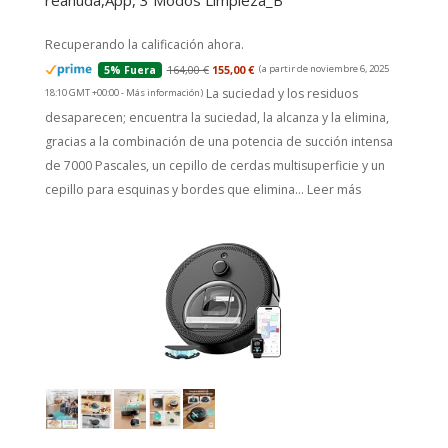
reanuda,App, 3 Modos Limpieza_B
164,00 €
155,00 €
(a partir de noviembre 6, 2025
5% Fuera
La suciedad y los residuos
18:10 GMT +00:00 -
Más información
)
desaparecen; encuentra la suciedad, la alcanza y la elimina,
gracias a la combinación de una potencia de succión intensa
de 7000 Pascales, un cepillo de cerdas multisuperficie y un
cepillo para esquinas y bordes que elimina...
Leer más
LEFANT M330 Robot Aspirador y Fregasuelos con
Mapeo 3 en 1, Navegación dToF, 5000Pa, 150min,