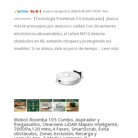
86,45 €
(a partir de agosto 6, 2026 05:28 GMT +00:00 -
Más
【Tecnología FreeMove 3.0 Actualizada】¡Nunca
información
)
más te preocupes por atascos o caídas! Con 26 sensores
electrónicos ultrasensibles, el Lefant M210 detecta
obstáculos en 6D, evitando choques y protegiendo tus
muebles. Si se atasca, dale un poco de tiempo ...
Leer más
iRobot Roomba 105 Combo, Aspirador y
friegasuelos, Clearview LiDAR Mapeo Inteligente,
7000Pa,120 mins,4 Fases, SmartScrub, Evita
obstáculos, Zonas exclusión, Recarga y