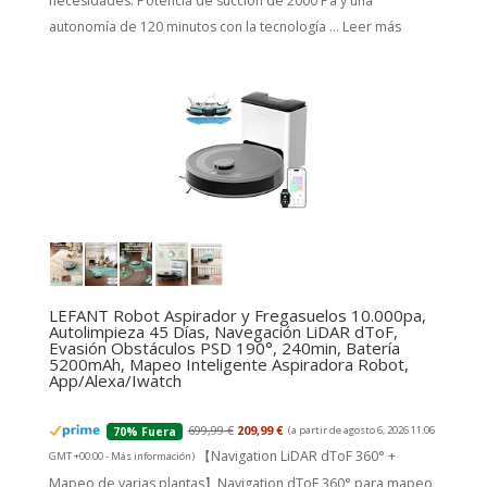
necesidades. Potencia de succión de 2000 Pa y una
autonomía de 120 minutos con la tecnología ...
Leer más
LEFANT Robot Aspirador y Fregasuelos 10.000pa,
Autolimpieza 45 Días, Navegación LiDAR dToF,
Evasión Obstáculos PSD 190°, 240min, Batería
5200mAh, Mapeo Inteligente Aspiradora Robot,
App/Alexa/Iwatch
699,99 €
209,99 €
(a partir de agosto 6, 2026 11:06
70% Fuera
【Navigation LiDAR dToF 360° +
GMT +00:00 -
Más información
)
Mapeo de varias plantas】Navigation dToF 360° para mapeo