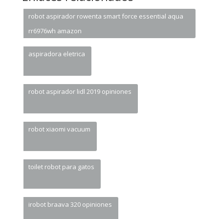
robot aspirador rowenta smart force essential aqua
rr6976wh amazon
aspiradora eletrica
robot aspirador lidl 2019 opiniones
robot xiaomi vacuum
toilet robot para gatos
irobot braava 320 opiniones