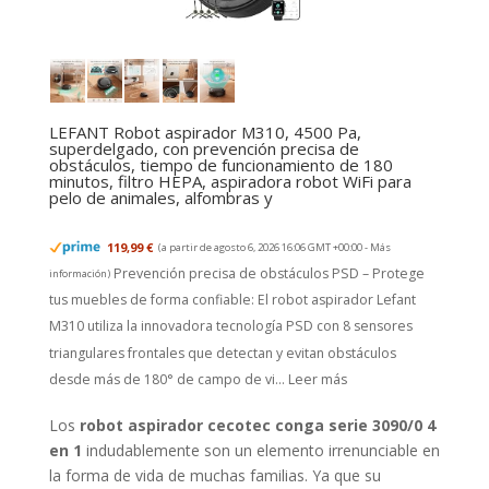
LEFANT Robot aspirador M310, 4500 Pa,
superdelgado, con prevención precisa de
obstáculos, tiempo de funcionamiento de 180
minutos, filtro HEPA, aspiradora robot WiFi para
pelo de animales, alfombras y
119,99 €
(a partir de agosto 6, 2026 16:06 GMT +00:00 -
Más
Prevención precisa de obstáculos PSD – Protege
información
)
tus muebles de forma confiable: El robot aspirador Lefant
M310 utiliza la innovadora tecnología PSD con 8 sensores
triangulares frontales que detectan y evitan obstáculos
desde más de 180° de campo de vi...
Leer más
Los
robot aspirador cecotec conga serie 3090/0 4
en 1
indudablemente son un elemento irrenunciable en
la forma de vida de muchas familias. Ya que su
facilidad de uso y ergonomía cada vez es más habitual