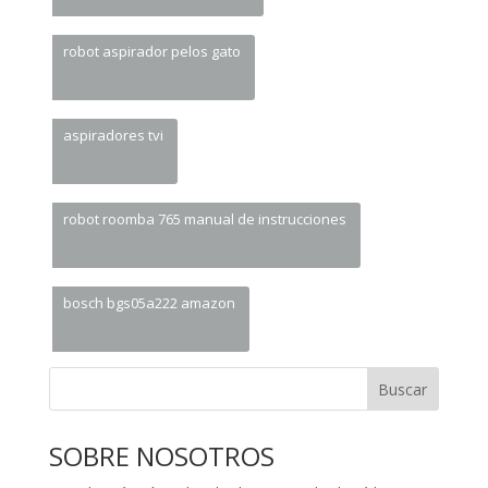
robot aspirador pelos gato
aspiradores tvi
robot roomba 765 manual de instrucciones
bosch bgs05a222 amazon
Buscar
SOBRE NOSOTROS
Tu vida más cómoda, el robot aspirador hará las