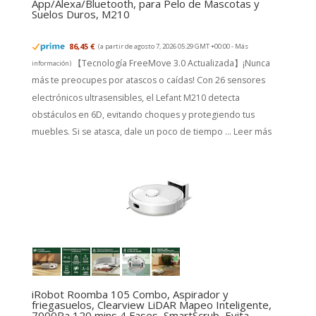
App/Alexa/Bluetooth, para Pelo de Mascotas y
Suelos Duros, M210
86,45 €
(a partir de agosto 7, 2026 05:29 GMT +00:00 -
Más
【Tecnología FreeMove 3.0 Actualizada】¡Nunca
información
)
más te preocupes por atascos o caídas! Con 26 sensores
electrónicos ultrasensibles, el Lefant M210 detecta
obstáculos en 6D, evitando choques y protegiendo tus
muebles. Si se atasca, dale un poco de tiempo ...
Leer más
iRobot Roomba 105 Combo, Aspirador y
friegasuelos, Clearview LiDAR Mapeo Inteligente,
7000Pa,120 mins,4 Fases, SmartScrub, Evita