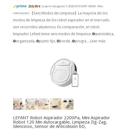
259,99 €
(a partir de agosto 7, 2026 03:10 GMT +00:00 -
Más
【Seis Modos de Limpieza】La mayoría de los
información
)
modos de limpieza de los robot aspirador en el mercado
son recorridos aleatorios. En comparación, el robot
limpiador Lefant tiene seis modos de limpieza: ➊automática,
➋organizada, ➌punto fijo, ➍borde, ➎progra...
Leer más
LEFANT Robot Aspirador 2200Pa, Mini Aspirador
Robot 120 Min Autocargable, Limpieza Zig-Zag,
Silencioso, Sensor de Anticolisión 6D,