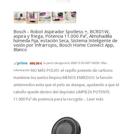
Bosch - Robot Aspirador Spotless +, BCRD1W,
aspira y friega, Potencia 11.000 Pa², Almohadilla
húmeda Fija, estación Seca, Sistema Inteligente de
visión por Infrarrojos, Bosch Home Connect App,
Blanco
499,99 €
(a partir de agosto 6, 2026 15:16 GMT +00:00 -
Más
NO MÁS POLVO: el cepillo potente de carbono
información
)
mantiene los suelos limpios MENOS ENREDOS: la función
antienredos evita que el pelo se atasque, ayudando a que el
cabello quede dentro del depósito LIMPIEZA POTENTE:
11.000 Pa² de potencia para la recogida ...
Leer más