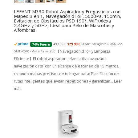
LEFANT M330 Robot Aspirador y Fregasuelos con
Mapeo 3 en 1, Navegación dToF, 5000Pa, 150min,
Evitación de Obstáculos PSD 190°, WiFi/Alexa
2,4GHz y 5GHz, Ideal para Pelo de Mascotas y
Alfombras
499,99 €
129,99 €
(a partir de agosto 6, 2026 12:25
74% Fuera
【Navegación dToF y Limpieza
GMT +00:00 -
Más información
)
Eficiente】El robot aspirador Lefant utiliza avanzada
navegación dToF con un alcance de escaneo de 15 metros,
creando mapas precisos de tu hogar para: Planificación de
rutas inteligentes que evitan repeticiones y garantizan...
Leer
más