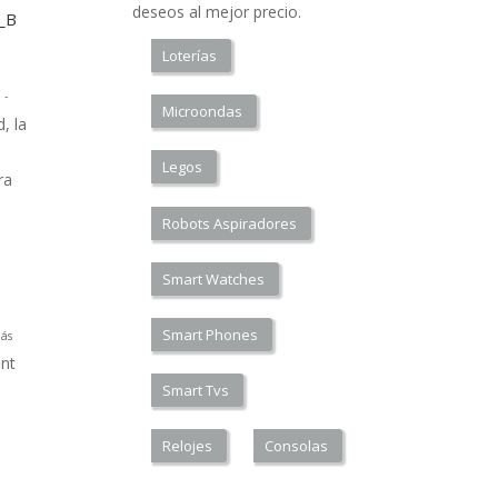
deseos al mejor precio.
a_B
Loterías
 -
Microondas
, la
Legos
ra
Robots Aspiradores
Smart Watches
Smart Phones
ás
nt
Smart Tvs
Relojes
Consolas