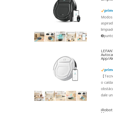
Modos 
aspirad
limpiad
➌punto 
LEFANT
Autocar
App/Al
【Tecno
o caída
obstácu
dale un
iRobot