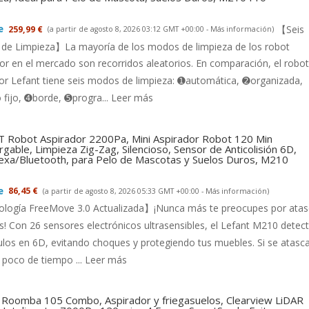
【Seis
259,99 €
(a partir de agosto 8, 2026 03:12 GMT +00:00 -
Más información
)
de Limpieza】La mayoría de los modos de limpieza de los robot
or en el mercado son recorridos aleatorios. En comparación, el robot
or Lefant tiene seis modos de limpieza: ➊automática, ➋organizada,
fijo, ➍borde, ➎progra...
Leer más
 Robot Aspirador 2200Pa, Mini Aspirador Robot 120 Min
gable, Limpieza Zig-Zag, Silencioso, Sensor de Anticolisión 6D,
exa/Bluetooth, para Pelo de Mascotas y Suelos Duros, M210
86,45 €
(a partir de agosto 8, 2026 05:33 GMT +00:00 -
Más información
)
logía FreeMove 3.0 Actualizada】¡Nunca más te preocupes por ata
s! Con 26 sensores electrónicos ultrasensibles, el Lefant M210 detec
los en 6D, evitando choques y protegiendo tus muebles. Si se atasca
 poco de tiempo ...
Leer más
 Roomba 105 Combo, Aspirador y friegasuelos, Clearview LiDAR