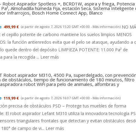
- Robot Aspirador Spotless +, BCRD1W, aspira y friega, Potencia
Pa², Almohadilla húmeda Fija, estación Seca, Sistema Inteligente
 por Infrarrojos, Bosch Home Connect App, Blanco
NO MÁ
499,99 €
(a partir de agosto 7, 2026 15:20 GMT +00:00 -
Más información
)
el cepillo potente de carbono mantiene los suelos limpios MENOS
: la función antienredos evita que el pelo se atasque, ayudando a 
llo quede dentro del depósito LIMPIEZA POTENTE: 11.000 Pa² de
a para la recogida ...
Leer más
 Robot aspirador M310, 4500 Pa, superdelgado, con prevenció
a de obstáculos, tiempo de funcionamiento de 180 minutos, filtro
aspiradora robot WiFi para pelo de animales, alfombras y
119,99 €
(a partir de agosto 7, 2026 16:07 GMT +00:00 -
Más información
)
ción precisa de obstáculos PSD – Protege tus muebles de forma
le: El robot aspirador Lefant M310 utiliza la innovadora tecnología P
ensores triangulares frontales que detectan y evitan obstáculos desd
180° de campo de vi...
Leer más