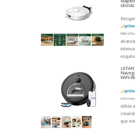
Mapeo 
obstác
Recuper
Más info
alcanza
intensa
esquina
LEFANT
Navega
WiFi/A
informac
utiliza
creando
que evi