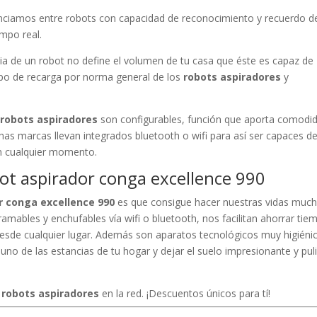
enciamos entre robots con capacidad de reconocimiento y recuerdo d
empo real.
a de un robot no define el volumen de tu casa que éste es capaz de
mpo de recarga por norma general de los
robots aspiradores
y
e
robots aspiradores
son configurables, función que aporta comodi
chas marcas llevan integrados bluetooth o wifi para así ser capaces d
en cualquier momento.
bot aspirador conga excellence 990
r conga excellence 990
es que consigue hacer nuestras vidas muc
amables y enchufables vía wifi o bluetooth, nos facilitan ahorrar tie
sde cualquier lugar. Además son aparatos tecnológicos muy higiéni
uno de las estancias de tu hogar y dejar el suelo impresionante y pul
e
robots aspiradores
en la red. ¡Descuentos únicos para tí!