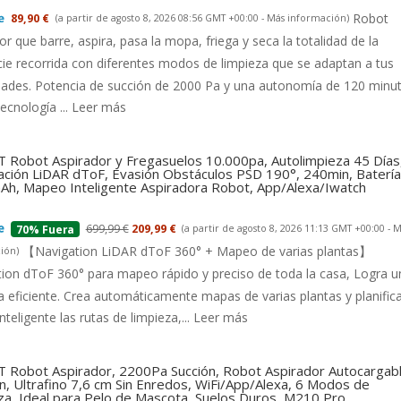
Robot
89,90 €
(a partir de agosto 8, 2026 08:56 GMT +00:00 -
Más información
)
or que barre, aspira, pasa la mopa, friega y seca la totalidad de la
cie recorrida con diferentes modos de limpieza que se adaptan a tus
dades. Potencia de succión de 2000 Pa y una autonomía de 120 minu
tecnología ...
Leer más
 Robot Aspirador y Fregasuelos 10.000pa, Autolimpieza 45 Días
ción LiDAR dToF, Evasión Obstáculos PSD 190°, 240min, Batería
h, Mapeo Inteligente Aspiradora Robot, App/Alexa/Iwatch
699,99 €
209,99 €
(a partir de agosto 8, 2026 11:13 GMT +00:00 -
M
70% Fuera
【Navigation LiDAR dToF 360° + Mapeo de varias plantas】
ión
)
ion dToF 360° para mapeo rápido y preciso de toda la casa, Logra u
a eficiente. Crea automáticamente mapas de varias plantas y planific
nteligente las rutas de limpieza,...
Leer más
 Robot Aspirador, 2200Pa Succión, Robot Aspirador Autocargab
n, Ultrafino 7,6 cm Sin Enredos, WiFi/App/Alexa, 6 Modos de
za, Ideal para Pelo de Mascota, Suelos Duros, M210 Pro