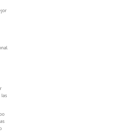
jor
nal.
r
 las
upo
las
o