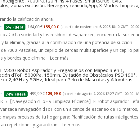
Inteligente, 7000Pa,120 mins,4 Fases, SmartScrub, Evita
ulos, Zonas exclusión, Recarga y reanuda,App, 3 Modos Limpiez
ando la calificación ahora.
164,00 €
155,00 €
(a partir de noviembre 6, 2025 18:10 GMT +00:00
5% Fuera
La suciedad y los residuos desaparecen; encuentra la suciedad
rmación
)
 y la elimina, gracias a la combinación de una potencia de succión
 de 7000 Pascales, un cepillo de cerdas multisuperficie y un cepillo pa
s y bordes que elimina...
Leer más
 M330 Robot Aspirador y Fregasuelos con Mapeo 3 en 1,
ción dToF, 5000Pa, 150min, Evitación de Obstáculos PSD 190°,
lexa 2,4GHz y 5GHz, Ideal para Pelo de Mascotas y Alfombras
499,99 €
129,99 €
(a partir de agosto 7, 2026 12:27 GMT +00:00 -
M
74% Fuera
【Navegación dToF y Limpieza Eficiente】El robot aspirador Lefa
ión
)
 avanzada navegación dToF con un alcance de escaneo de 15 metros,
 mapas precisos de tu hogar para: Planificación de rutas inteligentes
tan repeticiones y garantizan...
Leer más