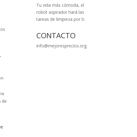
Tu vida más cómoda, el
robot aspirador hará las
tareas de limpieza por ti.
tos
CONTACTO
info@mejoresprecios.org
,
ás
na
a de
le