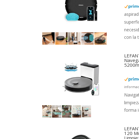
aspirad
superfi
necesi
con la 
LEFANT
Navega
5200mA
informac
Navigat
limpiez
forma i
LEFANT
120 Mi
Limpie