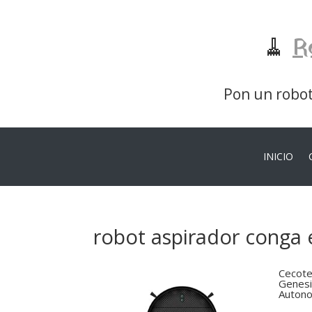
🧹
R
Pon un robot 
INICIO
robot aspirador conga 
Cecote
Genesi
Autono