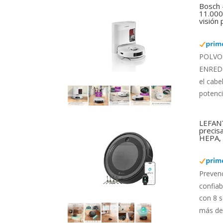
Bosch 
11.000 
visión
POLVO: 
ENREDOS
el cabe
potenci
LEFANT
precis
HEPA, 
Preven
confiab
con 8 s
más de 