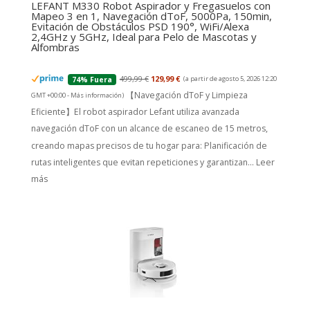
LEFANT M330 Robot Aspirador y Fregasuelos con
Mapeo 3 en 1, Navegación dToF, 5000Pa, 150min,
Evitación de Obstáculos PSD 190°, WiFi/Alexa
2,4GHz y 5GHz, Ideal para Pelo de Mascotas y
Alfombras
499,99 €
129,99 €
(a partir de agosto 5, 2026 12:20
74% Fuera
【Navegación dToF y Limpieza
GMT +00:00 -
Más información
)
Eficiente】El robot aspirador Lefant utiliza avanzada
navegación dToF con un alcance de escaneo de 15 metros,
creando mapas precisos de tu hogar para: Planificación de
rutas inteligentes que evitan repeticiones y garantizan...
Leer
más