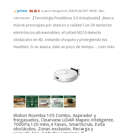
86,45 €
(a partir de agosto 6, 2026 05:28 GMT +00:00 -
Más
【Tecnología FreeMove 3.0 Actualizada】¡Nunca
información
)
más te preocupes por atascos o caídas! Con 26 sensores
electrónicos ultrasensibles, el Lefant M210 detecta
obstáculos en 6D, evitando choques y protegiendo tus
muebles. Si se atasca, dale un poco de tiempo ...
Leer más
iRobot Roomba 105 Combo, Aspirador y
friegasuelos, Clearview LiDAR Mapeo Inteligente,
7000Pa,120 mins,4 Fases, SmartScrub, Evita
obstáculos, Zonas exclusión, Recarga y