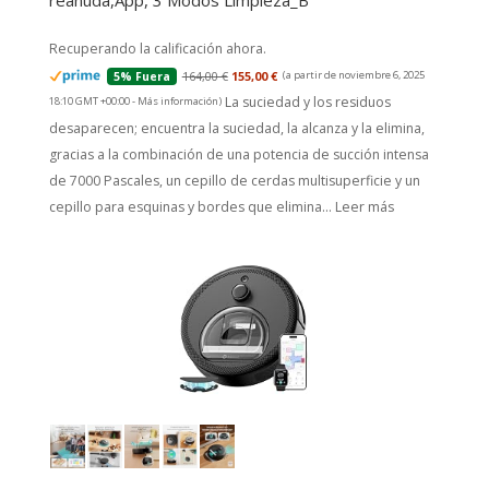
reanuda,App, 3 Modos Limpieza_B
Recuperando la calificación ahora.
164,00 €
155,00 €
(a partir de noviembre 6, 2025
5% Fuera
La suciedad y los residuos
18:10 GMT +00:00 -
Más información
)
desaparecen; encuentra la suciedad, la alcanza y la elimina,
gracias a la combinación de una potencia de succión intensa
de 7000 Pascales, un cepillo de cerdas multisuperficie y un
cepillo para esquinas y bordes que elimina...
Leer más