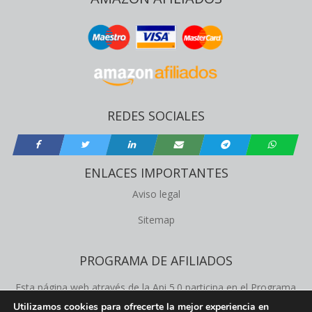
REDES SOCIALES
ENLACES IMPORTANTES
Aviso legal
Sitemap
PROGRAMA DE AFILIADOS
Esta página web através de la Api 5.0 participa en el Programa
de Afiliados de Amazon Product Advertising, este programa
Utilizamos cookies para ofrecerte la mejor experiencia en