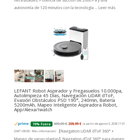
necesidades. Potencia de succión de 2000 Pa y una
autonomía de 120 minutos con la tecnología ...
Leer más
LEFANT Robot Aspirador y Fregasuelos 10.000pa,
Autolimpieza 45 Días, Navegación LiDAR dToF,
Evasión Obstáculos PSD 190°, 240min, Batería
5200mAh, Mapeo Inteligente Aspiradora Robot,
App/Alexa/Iwatch
699,99 €
209,99 €
(a partir de agosto 5, 2026 11:01
70% Fuera
【Navigation LiDAR dToF 360° +
GMT +00:00 -
Más información
)
Mapeo de varias plantas】Navigation dToF 360° para mapeo