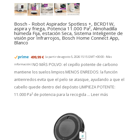
Bosch - Robot Aspirador Spotless +, BCRD1W,
aspira y friega, Potencia 11.000 Pa², Almohadilla
húmeda Fija, estación Seca, Sistema Inteligente de
visión por Infrarrojos, Bosch Home Connect App,
Blanco
499,99 €
(a partir de agosto 5, 2026 15:15 GMT +00:00 -
Más
NO MÁS POLVO: el cepillo potente de carbono
información
)
mantiene los suelos limpios MENOS ENREDOS: la función
antienredos evita que el pelo se atasque, ayudando a que el
cabello quede dentro del depósito LIMPIEZA POTENTE:
11.000 Pa² de potencia para la recogida ...
Leer más