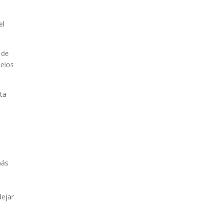
el
 de
uelos
ta
más
dejar