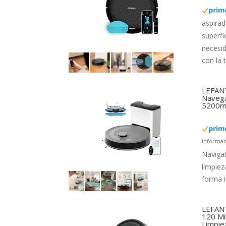
aspirad
superfi
necesi
con la 
LEFANT
Navega
5200mA
informac
Navigat
limpiez
forma i
LEFANT
120 Mi
Limpie