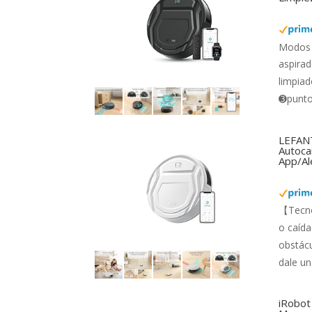
Modos 
aspirad
limpiad
➌punto 
LEFANT
Autocar
App/Al
【Tecno
o caída
obstácu
dale un
iRobot