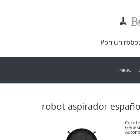
🧹
R
Pon un robot 
INICIO
robot aspirador españo
Cecote
Genesi
Autono