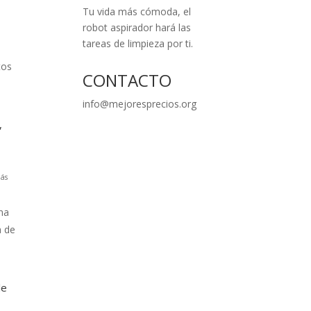
Tu vida más cómoda, el
robot aspirador hará las
tareas de limpieza por ti.
tos
CONTACTO
info@mejoresprecios.org
,
ás
na
a de
le