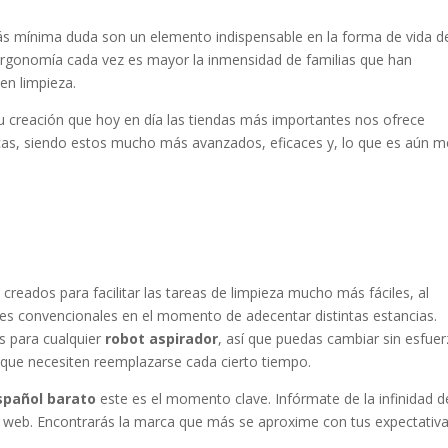
ás mínima duda son un elemento indispensable en la forma de vida d
 ergonomía cada vez es mayor la inmensidad de familias que han
en limpieza.
u creación que hoy en día las tiendas más importantes nos ofrece
cas, siendo estos mucho más avanzados, eficaces y, lo que es aún m
creados para facilitar las tareas de limpieza mucho más fáciles, al
res convencionales en el momento de adecentar distintas estancias.
s para cualquier
robot aspirador
, así que puedas cambiar sin esfue
que necesiten reemplazarse cada cierto tiempo.
spañol barato
este es el momento clave. Infórmate de la infinidad d
o web. Encontrarás la marca que más se aproxime con tus expectativ