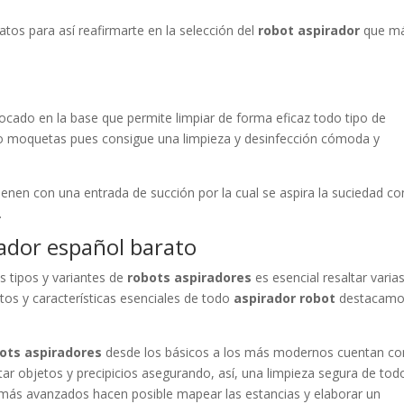
tos para así reafirmarte en la selección del
robot aspirador
que m
olocado en la base que permite limpiar de forma eficaz todo tipo de
 o moquetas pues consigue una limpieza y desinfección cómoda y
, tienen con una entrada de succión por la cual se aspira la suciedad co
.
rador español barato
os tipos y variantes de
robots aspiradores
es esencial resaltar varia
tos y características esenciales de todo
aspirador robot
destacam
ots aspiradores
desde los básicos a los más modernos cuentan co
tar objetos y precipicios asegurando, así, una limpieza segura de tod
 más avanzados hacen posible mapear las estancias y elaborar un