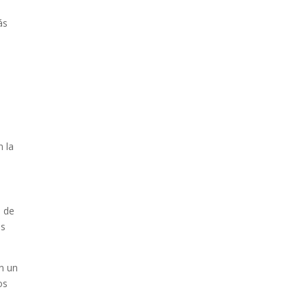
ás
n la
s de
os
n un
os