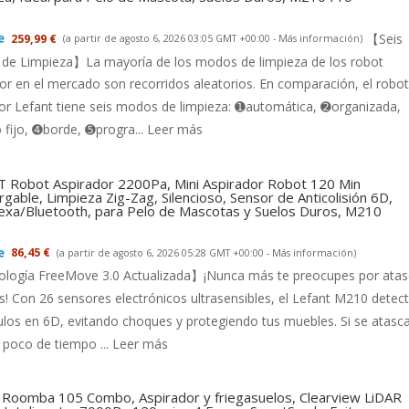
【Seis
259,99 €
(a partir de agosto 6, 2026 03:05 GMT +00:00 -
Más información
)
de Limpieza】La mayoría de los modos de limpieza de los robot
or en el mercado son recorridos aleatorios. En comparación, el robot
or Lefant tiene seis modos de limpieza: ➊automática, ➋organizada,
fijo, ➍borde, ➎progra...
Leer más
 Robot Aspirador 2200Pa, Mini Aspirador Robot 120 Min
gable, Limpieza Zig-Zag, Silencioso, Sensor de Anticolisión 6D,
exa/Bluetooth, para Pelo de Mascotas y Suelos Duros, M210
86,45 €
(a partir de agosto 6, 2026 05:28 GMT +00:00 -
Más información
)
logía FreeMove 3.0 Actualizada】¡Nunca más te preocupes por ata
s! Con 26 sensores electrónicos ultrasensibles, el Lefant M210 detec
los en 6D, evitando choques y protegiendo tus muebles. Si se atasca
 poco de tiempo ...
Leer más
 Roomba 105 Combo, Aspirador y friegasuelos, Clearview LiDAR