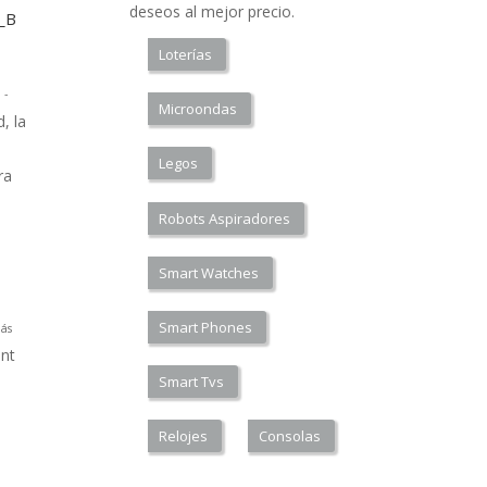
deseos al mejor precio.
a_B
Loterías
 -
Microondas
, la
Legos
ra
Robots Aspiradores
Smart Watches
Smart Phones
ás
nt
Smart Tvs
Relojes
Consolas