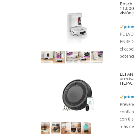
Bosch 
11.000 
visión
POLVO: 
ENREDOS
el cabe
potenci
LEFANT
precis
HEPA, 
Preven
confiab
con 8 s
más de 