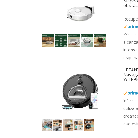
Mapeo 
obstác
Recuper
Más info
alcanza
intensa
esquina
LEFANT
Navega
WiFi/A
informac
utiliza
creando
que evi