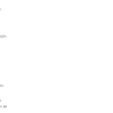
e
ejor,
rzo
e
as de