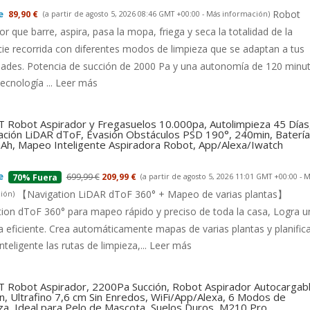
Robot
89,90 €
(a partir de agosto 5, 2026 08:46 GMT +00:00 -
Más información
)
or que barre, aspira, pasa la mopa, friega y seca la totalidad de la
cie recorrida con diferentes modos de limpieza que se adaptan a tus
dades. Potencia de succión de 2000 Pa y una autonomía de 120 minu
tecnología ...
Leer más
 Robot Aspirador y Fregasuelos 10.000pa, Autolimpieza 45 Días
ción LiDAR dToF, Evasión Obstáculos PSD 190°, 240min, Batería
h, Mapeo Inteligente Aspiradora Robot, App/Alexa/Iwatch
699,99 €
209,99 €
(a partir de agosto 5, 2026 11:01 GMT +00:00 -
M
70% Fuera
【Navigation LiDAR dToF 360° + Mapeo de varias plantas】
ión
)
ion dToF 360° para mapeo rápido y preciso de toda la casa, Logra u
a eficiente. Crea automáticamente mapas de varias plantas y planific
nteligente las rutas de limpieza,...
Leer más
 Robot Aspirador, 2200Pa Succión, Robot Aspirador Autocargab
n, Ultrafino 7,6 cm Sin Enredos, WiFi/App/Alexa, 6 Modos de
za, Ideal para Pelo de Mascota, Suelos Duros, M210 Pro