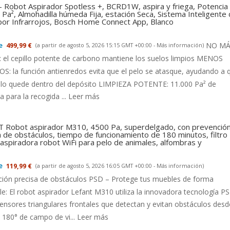
- Robot Aspirador Spotless +, BCRD1W, aspira y friega, Potencia
Pa², Almohadilla húmeda Fija, estación Seca, Sistema Inteligente
 por Infrarrojos, Bosch Home Connect App, Blanco
NO MÁ
499,99 €
(a partir de agosto 5, 2026 15:15 GMT +00:00 -
Más información
)
el cepillo potente de carbono mantiene los suelos limpios MENOS
: la función antienredos evita que el pelo se atasque, ayudando a 
llo quede dentro del depósito LIMPIEZA POTENTE: 11.000 Pa² de
a para la recogida ...
Leer más
 Robot aspirador M310, 4500 Pa, superdelgado, con prevenció
a de obstáculos, tiempo de funcionamiento de 180 minutos, filtro
aspiradora robot WiFi para pelo de animales, alfombras y
119,99 €
(a partir de agosto 5, 2026 16:05 GMT +00:00 -
Más información
)
ción precisa de obstáculos PSD – Protege tus muebles de forma
le: El robot aspirador Lefant M310 utiliza la innovadora tecnología P
ensores triangulares frontales que detectan y evitan obstáculos desd
180° de campo de vi...
Leer más