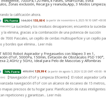
Inteligente, 7000Pa,120 mins,4 Fases, SmartScrub, Evita
ulos, Zonas exclusión, Recarga y reanuda,App, 3 Modos Limpiez
ando la calificación ahora.
164,00 €
155,00 €
(a partir de noviembre 6, 2025 18:10 GMT +00:00
5% Fuera
La suciedad y los residuos desaparecen; encuentra la suciedad
rmación
)
 y la elimina, gracias a la combinación de una potencia de succión
 de 7000 Pascales, un cepillo de cerdas multisuperficie y un cepillo pa
s y bordes que elimina...
Leer más
 M330 Robot Aspirador y Fregasuelos con Mapeo 3 en 1,
ción dToF, 5000Pa, 150min, Evitación de Obstáculos PSD 190°,
lexa 2,4GHz y 5GHz, Ideal para Pelo de Mascotas y Alfombras
499,99 €
129,99 €
(a partir de agosto 5, 2026 12:20 GMT +00:00 -
M
74% Fuera
【Navegación dToF y Limpieza Eficiente】El robot aspirador Lefa
ión
)
 avanzada navegación dToF con un alcance de escaneo de 15 metros,
 mapas precisos de tu hogar para: Planificación de rutas inteligentes
tan repeticiones y garantizan...
Leer más