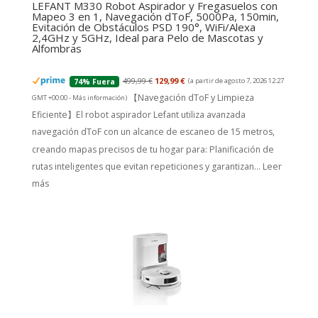
LEFANT M330 Robot Aspirador y Fregasuelos con
Mapeo 3 en 1, Navegación dToF, 5000Pa, 150min,
Evitación de Obstáculos PSD 190°, WiFi/Alexa
2,4GHz y 5GHz, Ideal para Pelo de Mascotas y
Alfombras
499,99 €
129,99 €
(a partir de agosto 7, 2026 12:27
74% Fuera
【Navegación dToF y Limpieza
GMT +00:00 -
Más información
)
Eficiente】El robot aspirador Lefant utiliza avanzada
navegación dToF con un alcance de escaneo de 15 metros,
creando mapas precisos de tu hogar para: Planificación de
rutas inteligentes que evitan repeticiones y garantizan...
Leer
más