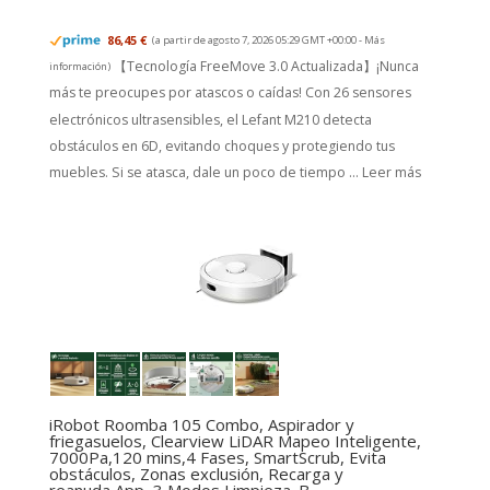
86,45 €
(a partir de agosto 7, 2026 05:29 GMT +00:00 -
Más
【Tecnología FreeMove 3.0 Actualizada】¡Nunca
información
)
más te preocupes por atascos o caídas! Con 26 sensores
electrónicos ultrasensibles, el Lefant M210 detecta
obstáculos en 6D, evitando choques y protegiendo tus
muebles. Si se atasca, dale un poco de tiempo ...
Leer más
iRobot Roomba 105 Combo, Aspirador y
friegasuelos, Clearview LiDAR Mapeo Inteligente,
7000Pa,120 mins,4 Fases, SmartScrub, Evita
obstáculos, Zonas exclusión, Recarga y