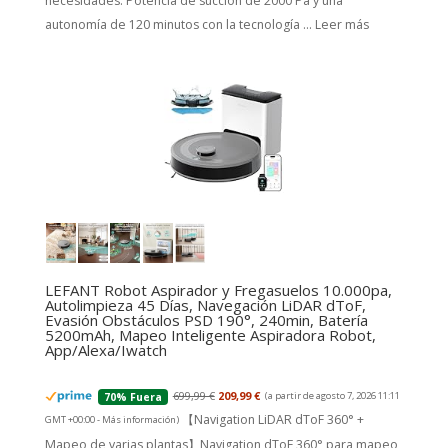
necesidades. Potencia de succión de 2000 Pa y una
autonomía de 120 minutos con la tecnología ...
Leer más
LEFANT Robot Aspirador y Fregasuelos 10.000pa,
Autolimpieza 45 Días, Navegación LiDAR dToF,
Evasión Obstáculos PSD 190°, 240min, Batería
5200mAh, Mapeo Inteligente Aspiradora Robot,
App/Alexa/Iwatch
699,99 €
209,99 €
(a partir de agosto 7, 2026 11:11
70% Fuera
【Navigation LiDAR dToF 360° +
GMT +00:00 -
Más información
)
Mapeo de varias plantas】Navigation dToF 360° para mapeo