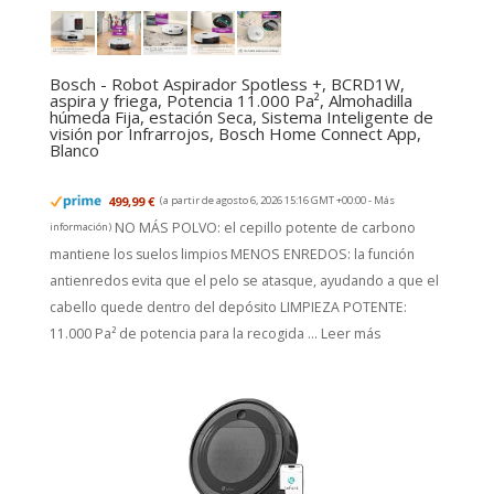
Bosch - Robot Aspirador Spotless +, BCRD1W,
aspira y friega, Potencia 11.000 Pa², Almohadilla
húmeda Fija, estación Seca, Sistema Inteligente de
visión por Infrarrojos, Bosch Home Connect App,
Blanco
499,99 €
(a partir de agosto 6, 2026 15:16 GMT +00:00 -
Más
NO MÁS POLVO: el cepillo potente de carbono
información
)
mantiene los suelos limpios MENOS ENREDOS: la función
antienredos evita que el pelo se atasque, ayudando a que el
cabello quede dentro del depósito LIMPIEZA POTENTE:
11.000 Pa² de potencia para la recogida ...
Leer más