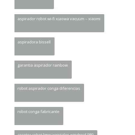
aspirador robot wi-fi xiaowa vacuum – xiaomi
aspiradora bissell
garantia aspirador rainbow
robot aspirador conga diferencias
robot conga fabricante
cecotec robot limpiacristales windroid 980