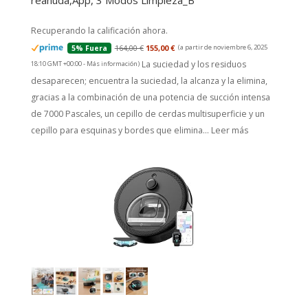
reanuda,App, 3 Modos Limpieza_B
Recuperando la calificación ahora.
164,00 €
155,00 €
(a partir de noviembre 6, 2025
5% Fuera
La suciedad y los residuos
18:10 GMT +00:00 -
Más información
)
desaparecen; encuentra la suciedad, la alcanza y la elimina,
gracias a la combinación de una potencia de succión intensa
de 7000 Pascales, un cepillo de cerdas multisuperficie y un
cepillo para esquinas y bordes que elimina...
Leer más