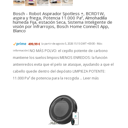
Bosch - Robot Aspirador Spotless +, BCRD1W,
aspira y friega, Potencia 11.000 Pa², Almohadilla
húmeda Fija, estación Seca, Sistema Inteligente de
visión por Infrarrojos, Bosch Home Connect App,
Blanco
499,99 €
(a partir de agosto 5, 2026 15:15 GMT +00:00 -
Más
NO MÁS POLVO: el cepillo potente de carbono
información
)
mantiene los suelos limpios MENOS ENREDOS: la función
antienredos evita que el pelo se atasque, ayudando a que el
cabello quede dentro del depósito LIMPIEZA POTENTE:
11.000 Pa² de potencia para la recogida ...
Leer más