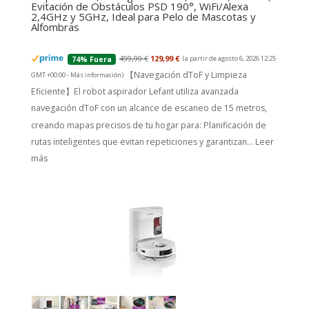
Evitación de Obstáculos PSD 190°, WiFi/Alexa
2,4GHz y 5GHz, Ideal para Pelo de Mascotas y
Alfombras
499,99 €
129,99 €
(a partir de agosto 6, 2026 12:25
74% Fuera
【Navegación dToF y Limpieza
GMT +00:00 -
Más información
)
Eficiente】El robot aspirador Lefant utiliza avanzada
navegación dToF con un alcance de escaneo de 15 metros,
creando mapas precisos de tu hogar para: Planificación de
rutas inteligentes que evitan repeticiones y garantizan...
Leer
más