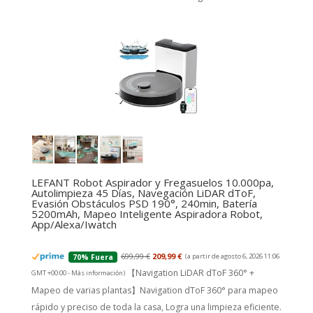
LEFANT Robot Aspirador y Fregasuelos 10.000pa,
Autolimpieza 45 Días, Navegación LiDAR dToF,
Evasión Obstáculos PSD 190°, 240min, Batería
5200mAh, Mapeo Inteligente Aspiradora Robot,
App/Alexa/Iwatch
699,99 €
209,99 €
(a partir de agosto 6, 2026 11:06
70% Fuera
【Navigation LiDAR dToF 360° +
GMT +00:00 -
Más información
)
Mapeo de varias plantas】Navigation dToF 360° para mapeo
rápido y preciso de toda la casa, Logra una limpieza eficiente.