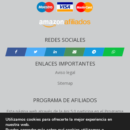
REDES SOCIALES
ENLACES IMPORTANTES
Aviso legal
Sitemap
PROGRAMA DE AFILIADOS
Esta página web através de la Api 5.0 participa en el Programa
de Afiliados de Amazon Product Advertising, este programa
Utilizamos cookies para ofrecerte la mejor experiencia en
nuestra web.
permite a los propietários de la web obtener comisiones de
Puedes aprender más sobre qué cookies utilizamos o