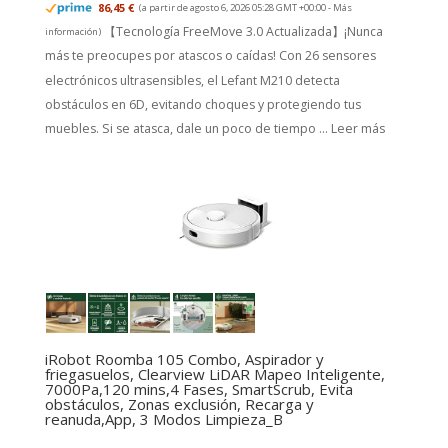
86,45 €
(a partir de agosto 6, 2026 05:28 GMT +00:00 -
Más
【Tecnología FreeMove 3.0 Actualizada】¡Nunca
información
)
más te preocupes por atascos o caídas! Con 26 sensores
electrónicos ultrasensibles, el Lefant M210 detecta
obstáculos en 6D, evitando choques y protegiendo tus
muebles. Si se atasca, dale un poco de tiempo ...
Leer más
iRobot Roomba 105 Combo, Aspirador y
friegasuelos, Clearview LiDAR Mapeo Inteligente,
7000Pa,120 mins,4 Fases, SmartScrub, Evita
obstáculos, Zonas exclusión, Recarga y
reanuda,App, 3 Modos Limpieza_B