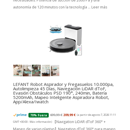
necesidades. Potencia de succión de 2000 Pa y una
autonomía de 120 minutos con la tecnología ...
Leer más
LEFANT Robot Aspirador y Fregasuelos 10.000pa,
Autolimpieza 45 Días, Navegación LiDAR dToF,
Evasión Obstáculos PSD 190°, 240min, Batería
5200mAh, Mapeo Inteligente Aspiradora Robot,
App/Alexa/Iwatch
699,99 €
209,99 €
(a partir de agosto 7, 2026 11:11
70% Fuera
【Navigation LiDAR dToF 360° +
GMT +00:00 -
Más información
)
Mapeo de varias plantas】Navigation dToF 360° para mapeo