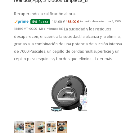
reanuda,App, 3 Modos Limpieza_B
Recuperando la calificación ahora.
164,00 €
155,00 €
(a partir de noviembre 6, 2025
5% Fuera
La suciedad y los residuos
18:10 GMT +00:00 -
Más información
)
desaparecen; encuentra la suciedad, la alcanza y la elimina,
gracias a la combinación de una potencia de succión intensa
de 7000 Pascales, un cepillo de cerdas multisuperficie y un
cepillo para esquinas y bordes que elimina...
Leer más