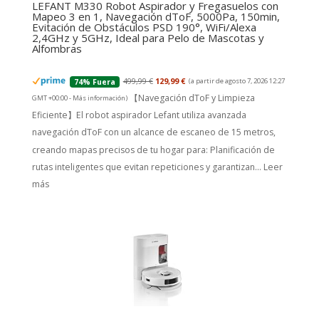
LEFANT M330 Robot Aspirador y Fregasuelos con
Mapeo 3 en 1, Navegación dToF, 5000Pa, 150min,
Evitación de Obstáculos PSD 190°, WiFi/Alexa
2,4GHz y 5GHz, Ideal para Pelo de Mascotas y
Alfombras
499,99 €
129,99 €
(a partir de agosto 7, 2026 12:27
74% Fuera
【Navegación dToF y Limpieza
GMT +00:00 -
Más información
)
Eficiente】El robot aspirador Lefant utiliza avanzada
navegación dToF con un alcance de escaneo de 15 metros,
creando mapas precisos de tu hogar para: Planificación de
rutas inteligentes que evitan repeticiones y garantizan...
Leer
más