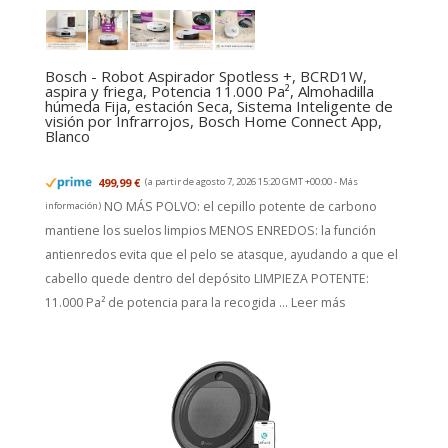
Bosch - Robot Aspirador Spotless +, BCRD1W,
aspira y friega, Potencia 11.000 Pa², Almohadilla
húmeda Fija, estación Seca, Sistema Inteligente de
visión por Infrarrojos, Bosch Home Connect App,
Blanco
499,99 €
(a partir de agosto 7, 2026 15:20 GMT +00:00 -
Más
NO MÁS POLVO: el cepillo potente de carbono
información
)
mantiene los suelos limpios MENOS ENREDOS: la función
antienredos evita que el pelo se atasque, ayudando a que el
cabello quede dentro del depósito LIMPIEZA POTENTE:
11.000 Pa² de potencia para la recogida ...
Leer más