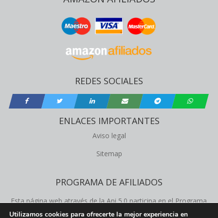
REDES SOCIALES
ENLACES IMPORTANTES
Aviso legal
Sitemap
PROGRAMA DE AFILIADOS
Esta página web através de la Api 5.0 participa en el Programa
de Afiliados de Amazon Product Advertising, este programa
Utilizamos cookies para ofrecerte la mejor experiencia en