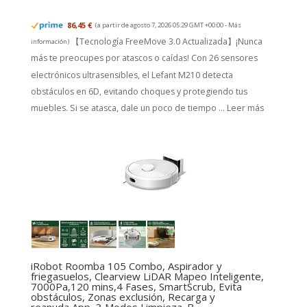
86,45 €
(a partir de agosto 7, 2026 05:29 GMT +00:00 -
Más
【Tecnología FreeMove 3.0 Actualizada】¡Nunca
información
)
más te preocupes por atascos o caídas! Con 26 sensores
electrónicos ultrasensibles, el Lefant M210 detecta
obstáculos en 6D, evitando choques y protegiendo tus
muebles. Si se atasca, dale un poco de tiempo ...
Leer más
iRobot Roomba 105 Combo, Aspirador y
friegasuelos, Clearview LiDAR Mapeo Inteligente,
7000Pa,120 mins,4 Fases, SmartScrub, Evita
obstáculos, Zonas exclusión, Recarga y