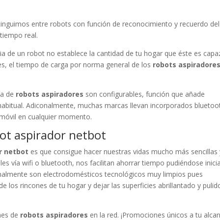
tinguimos entre robots con función de reconocimiento y recuerdo del
tiempo real.
a de un robot no establece la cantidad de tu hogar que éste es capa
les, el tiempo de carga por norma general de los
robots aspiradore
ía de
robots aspiradores
son configurables, función que añade
 habitual. Adiconalmente, muchas marcas llevan incorporados bluetoo
 móvil en cualquier momento.
bot aspirador netbot
r netbot
es que consigue hacer nuestras vidas mucho más sencillas 
les vía wifi o bluetooth, nos facilitan ahorrar tiempo pudiéndose inici
conalmente son electrodomésticos tecnológicos muy limpios pues
 los rincones de tu hogar y dejar las superficies abrillantado y pulid
nes de
robots aspiradores
en la red. ¡Promociones únicos a tu alcan