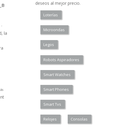
deseos al mejor precio.
a_B
Loterías
 -
Microondas
, la
Legos
ra
Robots Aspiradores
Smart Watches
Smart Phones
ás
nt
Smart Tvs
Relojes
Consolas