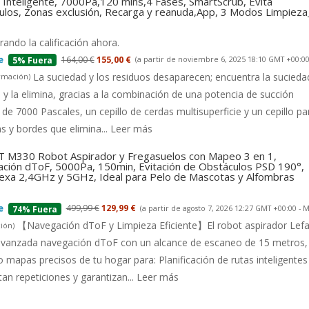
Inteligente, 7000Pa,120 mins,4 Fases, SmartScrub, Evita
ulos, Zonas exclusión, Recarga y reanuda,App, 3 Modos Limpiez
ando la calificación ahora.
164,00 €
155,00 €
(a partir de noviembre 6, 2025 18:10 GMT +00:00
5% Fuera
La suciedad y los residuos desaparecen; encuentra la suciedad
rmación
)
 y la elimina, gracias a la combinación de una potencia de succión
 de 7000 Pascales, un cepillo de cerdas multisuperficie y un cepillo pa
s y bordes que elimina...
Leer más
 M330 Robot Aspirador y Fregasuelos con Mapeo 3 en 1,
ción dToF, 5000Pa, 150min, Evitación de Obstáculos PSD 190°,
lexa 2,4GHz y 5GHz, Ideal para Pelo de Mascotas y Alfombras
499,99 €
129,99 €
(a partir de agosto 7, 2026 12:27 GMT +00:00 -
M
74% Fuera
【Navegación dToF y Limpieza Eficiente】El robot aspirador Lefa
ión
)
 avanzada navegación dToF con un alcance de escaneo de 15 metros,
 mapas precisos de tu hogar para: Planificación de rutas inteligentes
tan repeticiones y garantizan...
Leer más