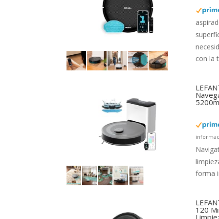
aspirad
superfi
necesi
con la 
LEFANT
Navega
5200mA
informac
Navigat
limpiez
forma i
LEFANT
120 Mi
Limpie