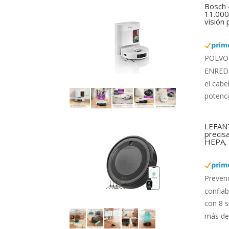
Bosch 
11.000 
visión
POLVO: 
ENREDOS
el cabe
potenci
LEFANT
precis
HEPA, 
Preven
confiab
con 8 s
más de 