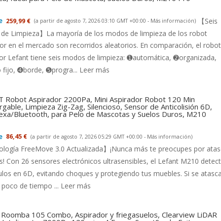
【Seis
259,99 €
(a partir de agosto 7, 2026 03:10 GMT +00:00 -
Más información
)
de Limpieza】La mayoría de los modos de limpieza de los robot
or en el mercado son recorridos aleatorios. En comparación, el robot
or Lefant tiene seis modos de limpieza: ➊automática, ➋organizada,
fijo, ➍borde, ➎progra...
Leer más
 Robot Aspirador 2200Pa, Mini Aspirador Robot 120 Min
gable, Limpieza Zig-Zag, Silencioso, Sensor de Anticolisión 6D,
exa/Bluetooth, para Pelo de Mascotas y Suelos Duros, M210
86,45 €
(a partir de agosto 7, 2026 05:29 GMT +00:00 -
Más información
)
logía FreeMove 3.0 Actualizada】¡Nunca más te preocupes por ata
s! Con 26 sensores electrónicos ultrasensibles, el Lefant M210 detec
los en 6D, evitando choques y protegiendo tus muebles. Si se atasca
 poco de tiempo ...
Leer más
 Roomba 105 Combo, Aspirador y friegasuelos, Clearview LiDAR