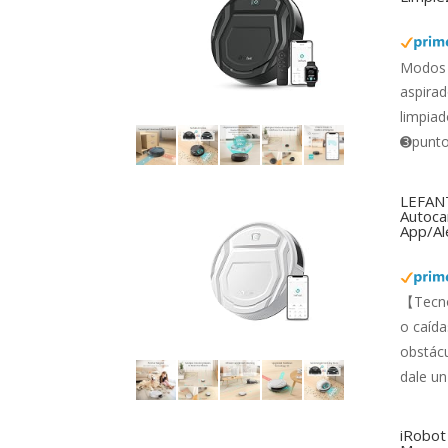
Modos 
aspirad
limpiad
➌punto 
LEFANT
Autocar
App/Al
【Tecno
o caída
obstácu
dale un
iRobot