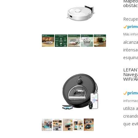
Mapeo 
obstác
Recuper
Más info
alcanza
intensa
esquina
LEFANT
Navega
WiFi/A
informac
utiliza
creando
que evi