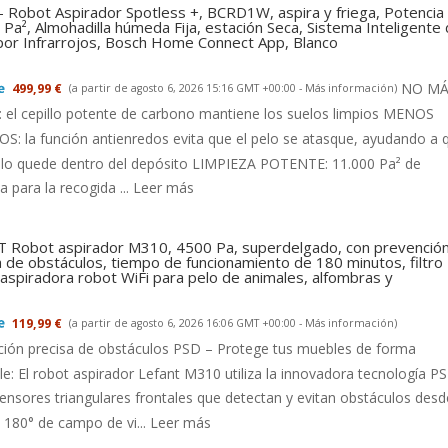
- Robot Aspirador Spotless +, BCRD1W, aspira y friega, Potencia
Pa², Almohadilla húmeda Fija, estación Seca, Sistema Inteligente
 por Infrarrojos, Bosch Home Connect App, Blanco
NO MÁ
499,99 €
(a partir de agosto 6, 2026 15:16 GMT +00:00 -
Más información
)
el cepillo potente de carbono mantiene los suelos limpios MENOS
: la función antienredos evita que el pelo se atasque, ayudando a 
llo quede dentro del depósito LIMPIEZA POTENTE: 11.000 Pa² de
a para la recogida ...
Leer más
 Robot aspirador M310, 4500 Pa, superdelgado, con prevenció
a de obstáculos, tiempo de funcionamiento de 180 minutos, filtro
aspiradora robot WiFi para pelo de animales, alfombras y
119,99 €
(a partir de agosto 6, 2026 16:06 GMT +00:00 -
Más información
)
ción precisa de obstáculos PSD – Protege tus muebles de forma
le: El robot aspirador Lefant M310 utiliza la innovadora tecnología P
ensores triangulares frontales que detectan y evitan obstáculos desd
180° de campo de vi...
Leer más