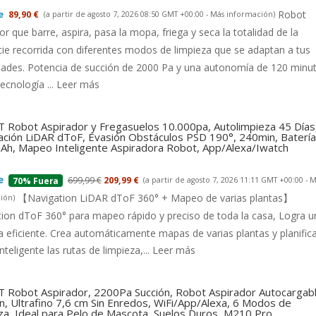
Robot
89,90 €
(a partir de agosto 7, 2026 08:50 GMT +00:00 -
Más información
)
or que barre, aspira, pasa la mopa, friega y seca la totalidad de la
cie recorrida con diferentes modos de limpieza que se adaptan a tus
dades. Potencia de succión de 2000 Pa y una autonomía de 120 minu
tecnología ...
Leer más
 Robot Aspirador y Fregasuelos 10.000pa, Autolimpieza 45 Días
ción LiDAR dToF, Evasión Obstáculos PSD 190°, 240min, Batería
h, Mapeo Inteligente Aspiradora Robot, App/Alexa/Iwatch
699,99 €
209,99 €
(a partir de agosto 7, 2026 11:11 GMT +00:00 -
M
70% Fuera
【Navigation LiDAR dToF 360° + Mapeo de varias plantas】
ión
)
ion dToF 360° para mapeo rápido y preciso de toda la casa, Logra u
a eficiente. Crea automáticamente mapas de varias plantas y planific
nteligente las rutas de limpieza,...
Leer más
 Robot Aspirador, 2200Pa Succión, Robot Aspirador Autocargab
n, Ultrafino 7,6 cm Sin Enredos, WiFi/App/Alexa, 6 Modos de
za, Ideal para Pelo de Mascota, Suelos Duros, M210 Pro