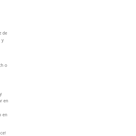
z de
s
y
th o
y
ar en
o en
ce!