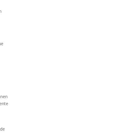
n
ue
enen
ente
 de