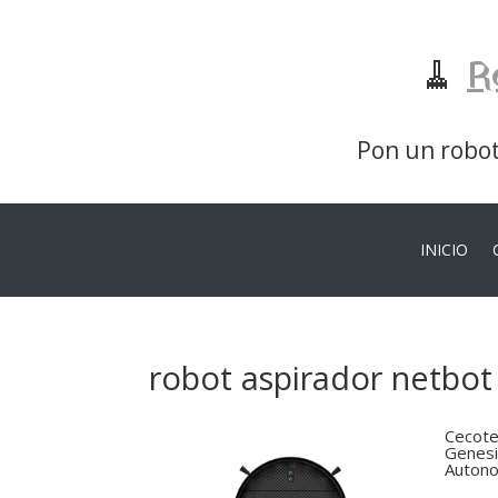
🧹
R
Pon un robot 
INICIO
robot aspirador netbot
Cecote
Genesi
Autono