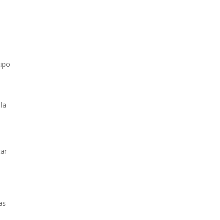
tipo
 la
car
as