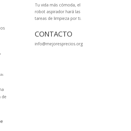
Tu vida más cómoda, el
robot aspirador hará las
tareas de limpieza por ti.
tos
CONTACTO
info@mejoresprecios.org
,
ás
na
a de
le