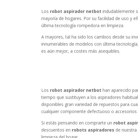
Los
robot aspirador netbot
indudablemente so
mayoría de hogares. Por su facilidad de uso y 
última tecnología rompedora en limpieza.
A mayores, tal ha sido los cambios desde su in
innumerables de modelos con última tecnologí
es aún mejor, a costes más asequibles.
Los
robot aspirador netbot
han aparecido par
tiempo que sustituyen a los aspiradores habitua
disponibles gran variedad de repuestos para cua
cualquier componente defectuoso o accesorios q
Si estás pensando en comprarte un
robot aspi
descuentos en
robots aspiradores
de nuestra 
limpieza del hogar.