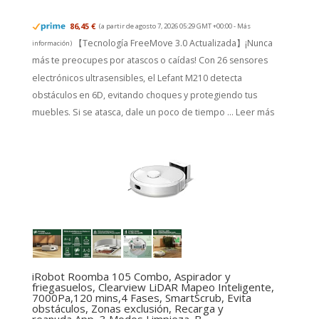
86,45 €
(a partir de agosto 7, 2026 05:29 GMT +00:00 -
Más
【Tecnología FreeMove 3.0 Actualizada】¡Nunca
información
)
más te preocupes por atascos o caídas! Con 26 sensores
electrónicos ultrasensibles, el Lefant M210 detecta
obstáculos en 6D, evitando choques y protegiendo tus
muebles. Si se atasca, dale un poco de tiempo ...
Leer más
iRobot Roomba 105 Combo, Aspirador y
friegasuelos, Clearview LiDAR Mapeo Inteligente,
7000Pa,120 mins,4 Fases, SmartScrub, Evita
obstáculos, Zonas exclusión, Recarga y