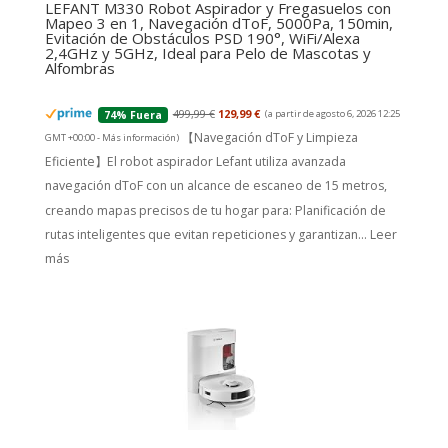
LEFANT M330 Robot Aspirador y Fregasuelos con
Mapeo 3 en 1, Navegación dToF, 5000Pa, 150min,
Evitación de Obstáculos PSD 190°, WiFi/Alexa
2,4GHz y 5GHz, Ideal para Pelo de Mascotas y
Alfombras
499,99 €
129,99 €
(a partir de agosto 6, 2026 12:25
74% Fuera
【Navegación dToF y Limpieza
GMT +00:00 -
Más información
)
Eficiente】El robot aspirador Lefant utiliza avanzada
navegación dToF con un alcance de escaneo de 15 metros,
creando mapas precisos de tu hogar para: Planificación de
rutas inteligentes que evitan repeticiones y garantizan...
Leer
más