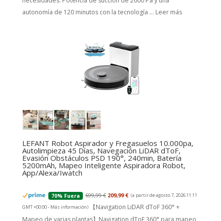
necesidades. Potencia de succión de 2000 Pa y una
autonomía de 120 minutos con la tecnología ...
Leer más
LEFANT Robot Aspirador y Fregasuelos 10.000pa,
Autolimpieza 45 Días, Navegación LiDAR dToF,
Evasión Obstáculos PSD 190°, 240min, Batería
5200mAh, Mapeo Inteligente Aspiradora Robot,
App/Alexa/Iwatch
699,99 €
209,99 €
(a partir de agosto 7, 2026 11:11
70% Fuera
【Navigation LiDAR dToF 360° +
GMT +00:00 -
Más información
)
Mapeo de varias plantas】Navigation dToF 360° para mapeo