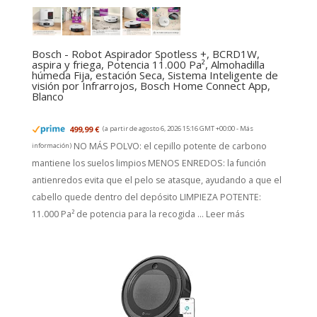
Bosch - Robot Aspirador Spotless +, BCRD1W,
aspira y friega, Potencia 11.000 Pa², Almohadilla
húmeda Fija, estación Seca, Sistema Inteligente de
visión por Infrarrojos, Bosch Home Connect App,
Blanco
499,99 €
(a partir de agosto 6, 2026 15:16 GMT +00:00 -
Más
NO MÁS POLVO: el cepillo potente de carbono
información
)
mantiene los suelos limpios MENOS ENREDOS: la función
antienredos evita que el pelo se atasque, ayudando a que el
cabello quede dentro del depósito LIMPIEZA POTENTE:
11.000 Pa² de potencia para la recogida ...
Leer más