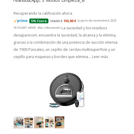
reanuda,App, 3 Modos Limpieza_B
Recuperando la calificación ahora.
164,00 €
155,00 €
(a partir de noviembre 6, 2025
5% Fuera
La suciedad y los residuos
18:10 GMT +00:00 -
Más información
)
desaparecen; encuentra la suciedad, la alcanza y la elimina,
gracias a la combinación de una potencia de succión intensa
de 7000 Pascales, un cepillo de cerdas multisuperficie y un
cepillo para esquinas y bordes que elimina...
Leer más