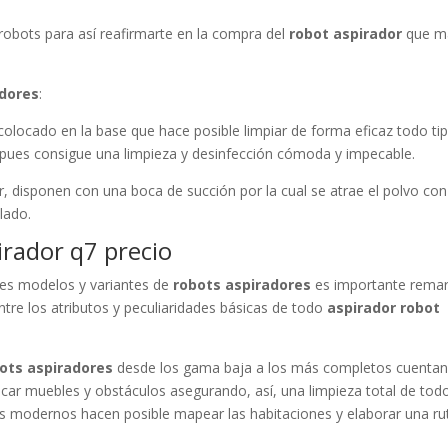
s robots para así reafirmarte en la compra del
robot aspirador
que m
adores
:
 colocado en la base que hace posible limpiar de forma eficaz todo ti
pues consigue una limpieza y desinfección cómoda y impecable.
ior, disponen con una boca de succión por la cual se atrae el polvo con
lado.
irador q7 precio
ples modelos y variantes de
robots aspiradores
es importante remar
ntre los atributos y peculiaridades básicas de todo
aspirador robot
ots aspiradores
desde los gama baja a los más completos cuentan
icar muebles y obstáculos asegurando, así, una limpieza total de tod
s modernos hacen posible mapear las habitaciones y elaborar una ru