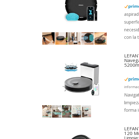
aspirad
superfi
necesi
con la 
LEFANT
Navega
5200mA
informac
Navigat
limpiez
forma i
LEFANT
120 Mi
Limpie