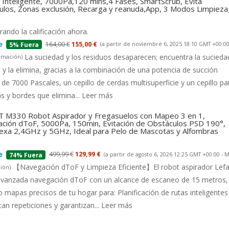
Inteligente, 7000Pa,120 mins,4 Fases, SmartScrub, Evita
ulos, Zonas exclusión, Recarga y reanuda,App, 3 Modos Limpiez
ando la calificación ahora.
164,00 €
155,00 €
(a partir de noviembre 6, 2025 18:10 GMT +00:00
5% Fuera
La suciedad y los residuos desaparecen; encuentra la suciedad
rmación
)
 y la elimina, gracias a la combinación de una potencia de succión
 de 7000 Pascales, un cepillo de cerdas multisuperficie y un cepillo pa
s y bordes que elimina...
Leer más
 M330 Robot Aspirador y Fregasuelos con Mapeo 3 en 1,
ción dToF, 5000Pa, 150min, Evitación de Obstáculos PSD 190°,
lexa 2,4GHz y 5GHz, Ideal para Pelo de Mascotas y Alfombras
499,99 €
129,99 €
(a partir de agosto 6, 2026 12:25 GMT +00:00 -
M
74% Fuera
【Navegación dToF y Limpieza Eficiente】El robot aspirador Lefa
ión
)
 avanzada navegación dToF con un alcance de escaneo de 15 metros,
 mapas precisos de tu hogar para: Planificación de rutas inteligentes
tan repeticiones y garantizan...
Leer más