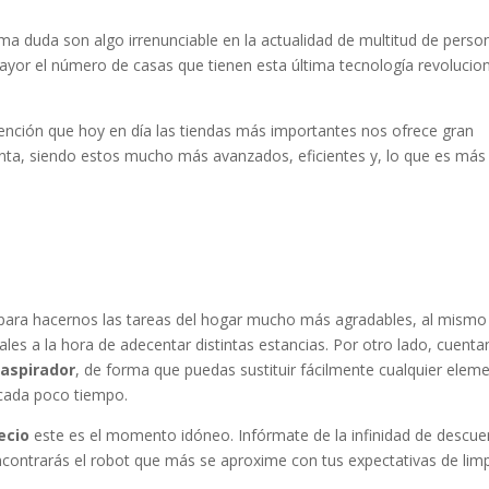
ma duda son algo irrenunciable en la actualidad de multitud de perso
yor el número de casas que tienen esta última tecnología revolucion
vención que hoy en día las tiendas más importantes nos ofrece gran
nta, siendo estos mucho más avanzados, eficientes y, lo que es más
para hacernos las tareas del hogar mucho más agradables, al mismo
les a la hora de adecentar distintas estancias. Por otro lado, cuenta
 aspirador
, de forma que puedas sustituir fácilmente cualquier elem
 cada poco tiempo.
ecio
este es el momento idóneo. Infórmate de la infinidad de descu
ncontrarás el robot que más se aproxime con tus expectativas de lim