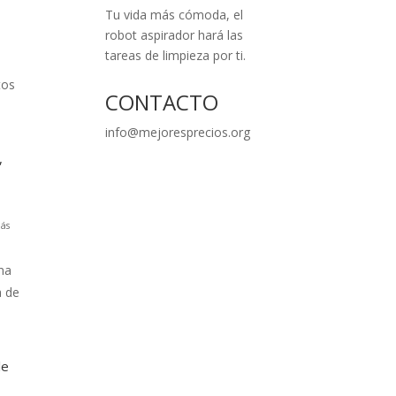
Tu vida más cómoda, el
robot aspirador hará las
tareas de limpieza por ti.
tos
CONTACTO
info@mejoresprecios.org
,
ás
na
a de
le