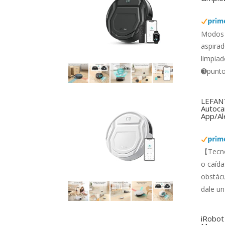
Modos 
aspirad
limpiad
➌punto 
LEFANT
Autocar
App/Al
【Tecno
o caída
obstácu
dale un
iRobot