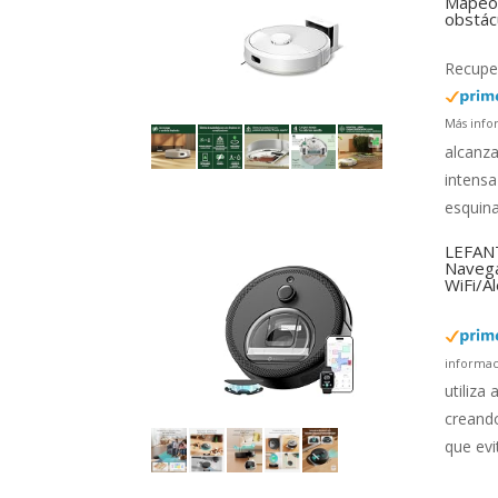
Mapeo 
obstác
Recuper
Más info
alcanza
intensa
esquina
LEFANT
Navega
WiFi/A
informac
utiliza
creando
que evi