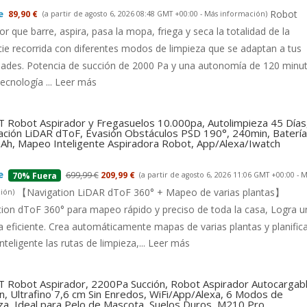
Robot
89,90 €
(a partir de agosto 6, 2026 08:48 GMT +00:00 -
Más información
)
or que barre, aspira, pasa la mopa, friega y seca la totalidad de la
cie recorrida con diferentes modos de limpieza que se adaptan a tus
dades. Potencia de succión de 2000 Pa y una autonomía de 120 minu
tecnología ...
Leer más
 Robot Aspirador y Fregasuelos 10.000pa, Autolimpieza 45 Días
ción LiDAR dToF, Evasión Obstáculos PSD 190°, 240min, Batería
h, Mapeo Inteligente Aspiradora Robot, App/Alexa/Iwatch
699,99 €
209,99 €
(a partir de agosto 6, 2026 11:06 GMT +00:00 -
M
70% Fuera
【Navigation LiDAR dToF 360° + Mapeo de varias plantas】
ión
)
ion dToF 360° para mapeo rápido y preciso de toda la casa, Logra u
a eficiente. Crea automáticamente mapas de varias plantas y planific
nteligente las rutas de limpieza,...
Leer más
 Robot Aspirador, 2200Pa Succión, Robot Aspirador Autocargab
n, Ultrafino 7,6 cm Sin Enredos, WiFi/App/Alexa, 6 Modos de
za, Ideal para Pelo de Mascota, Suelos Duros, M210 Pro