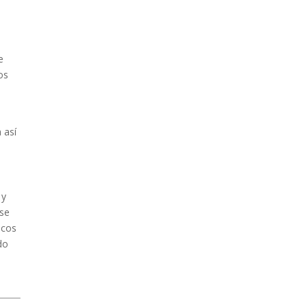
e
os
 así
 y
ose
icos
do