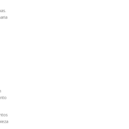
nas.
aria
n
ento
entos
pieza