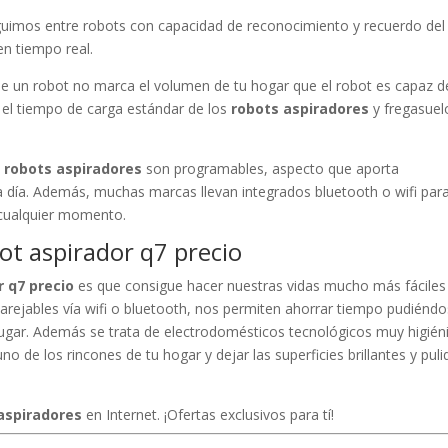
nguimos entre robots con capacidad de reconocimiento y recuerdo del
n tiempo real.
e un robot no marca el volumen de tu hogar que el robot es capaz d
, el tiempo de carga estándar de los
robots aspiradores
y fregasuel
e
robots aspiradores
son programables, aspecto que aporta
 a día. Además, muchas marcas llevan integrados bluetooth o wifi para
 cualquier momento.
bot aspirador q7 precio
r q7 precio
es que consigue hacer nuestras vidas mucho más fáciles
rejables vía wifi o bluetooth, nos permiten ahorrar tiempo pudiénd
lugar. Además se trata de electrodomésticos tecnológicos muy higién
o de los rincones de tu hogar y dejar las superficies brillantes y puli
aspiradores
en Internet. ¡Ofertas exclusivos para tí!