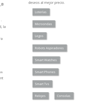
deseos al mejor precio.
a_B
Loterías
 -
Microondas
, la
Legos
ra
Robots Aspiradores
Smart Watches
Smart Phones
ás
nt
Smart Tvs
Relojes
Consolas