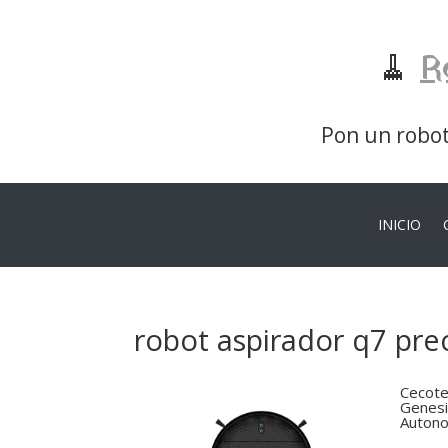
🧹
R
Pon un robot 
INICIO
robot aspirador q7 pre
Cecote
Genesi
Autono