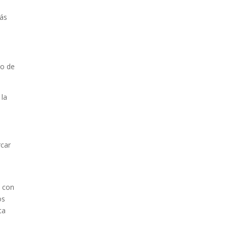
ás
po de
 la
car
 con
os
ta