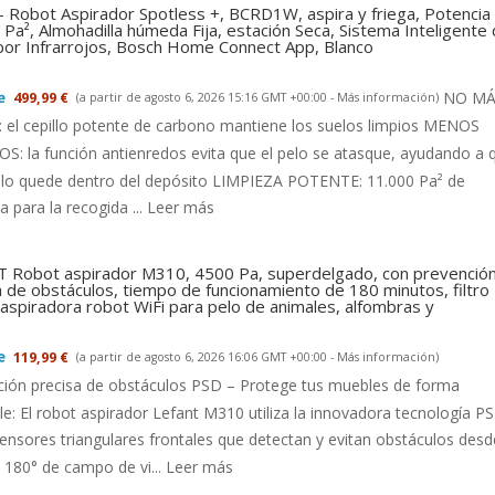
- Robot Aspirador Spotless +, BCRD1W, aspira y friega, Potencia
Pa², Almohadilla húmeda Fija, estación Seca, Sistema Inteligente
 por Infrarrojos, Bosch Home Connect App, Blanco
NO MÁ
499,99 €
(a partir de agosto 6, 2026 15:16 GMT +00:00 -
Más información
)
el cepillo potente de carbono mantiene los suelos limpios MENOS
: la función antienredos evita que el pelo se atasque, ayudando a 
llo quede dentro del depósito LIMPIEZA POTENTE: 11.000 Pa² de
a para la recogida ...
Leer más
 Robot aspirador M310, 4500 Pa, superdelgado, con prevenció
a de obstáculos, tiempo de funcionamiento de 180 minutos, filtro
aspiradora robot WiFi para pelo de animales, alfombras y
119,99 €
(a partir de agosto 6, 2026 16:06 GMT +00:00 -
Más información
)
ción precisa de obstáculos PSD – Protege tus muebles de forma
le: El robot aspirador Lefant M310 utiliza la innovadora tecnología P
ensores triangulares frontales que detectan y evitan obstáculos desd
180° de campo de vi...
Leer más