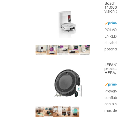
Bosch 
11.000 
visión
POLVO: 
ENREDOS
el cabe
potenci
LEFANT
precis
HEPA, 
Preven
confiab
con 8 s
más de 