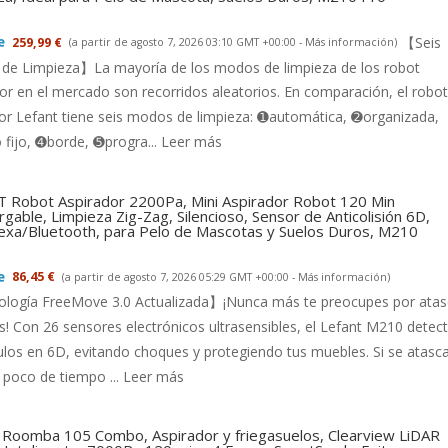
【Seis
259,99 €
(a partir de agosto 7, 2026 03:10 GMT +00:00 -
Más información
)
de Limpieza】La mayoría de los modos de limpieza de los robot
or en el mercado son recorridos aleatorios. En comparación, el robot
or Lefant tiene seis modos de limpieza: ➊automática, ➋organizada,
fijo, ➍borde, ➎progra...
Leer más
 Robot Aspirador 2200Pa, Mini Aspirador Robot 120 Min
gable, Limpieza Zig-Zag, Silencioso, Sensor de Anticolisión 6D,
exa/Bluetooth, para Pelo de Mascotas y Suelos Duros, M210
86,45 €
(a partir de agosto 7, 2026 05:29 GMT +00:00 -
Más información
)
logía FreeMove 3.0 Actualizada】¡Nunca más te preocupes por ata
s! Con 26 sensores electrónicos ultrasensibles, el Lefant M210 detec
los en 6D, evitando choques y protegiendo tus muebles. Si se atasca
 poco de tiempo ...
Leer más
 Roomba 105 Combo, Aspirador y friegasuelos, Clearview LiDAR