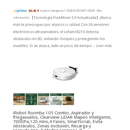
86,45 €
(a partir de agosto 7, 2026 05:29 GMT +00:00 -
Más
【Tecnología FreeMove 3.0 Actualizada】¡Nunca
información
)
más te preocupes por atascos o caídas! Con 26 sensores
electrónicos ultrasensibles, el Lefant M210 detecta
obstáculos en 6D, evitando choques y protegiendo tus
muebles. Si se atasca, dale un poco de tiempo ...
Leer más
iRobot Roomba 105 Combo, Aspirador y
friegasuelos, Clearview LiDAR Mapeo Inteligente,
7000Pa,120 mins,4 Fases, SmartScrub, Evita
obstáculos, Zonas exclusión, Recarga y