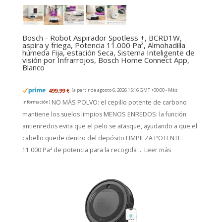
Bosch - Robot Aspirador Spotless +, BCRD1W,
aspira y friega, Potencia 11.000 Pa², Almohadilla
húmeda Fija, estación Seca, Sistema Inteligente de
visión por Infrarrojos, Bosch Home Connect App,
Blanco
499,99 €
(a partir de agosto 6, 2026 15:16 GMT +00:00 -
Más
NO MÁS POLVO: el cepillo potente de carbono
información
)
mantiene los suelos limpios MENOS ENREDOS: la función
antienredos evita que el pelo se atasque, ayudando a que el
cabello quede dentro del depósito LIMPIEZA POTENTE:
11.000 Pa² de potencia para la recogida ...
Leer más