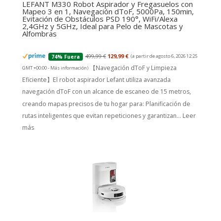
Evitación de Obstáculos PSD 190°, WiFi/Alexa
2,4GHz y 5GHz, Ideal para Pelo de Mascotas y
Alfombras
499,99 €
129,99 €
(a partir de agosto 6, 2026 12:25
74% Fuera
【Navegación dToF y Limpieza
GMT +00:00 -
Más información
)
Eficiente】El robot aspirador Lefant utiliza avanzada
navegación dToF con un alcance de escaneo de 15 metros,
creando mapas precisos de tu hogar para: Planificación de
rutas inteligentes que evitan repeticiones y garantizan...
Leer
más