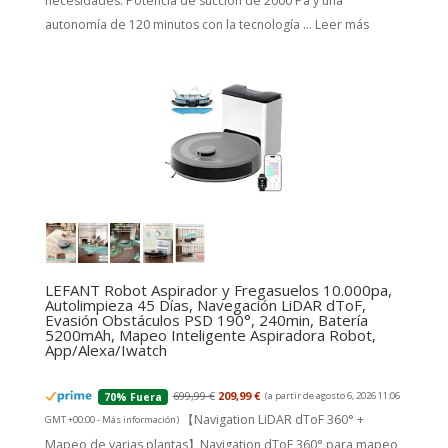
necesidades. Potencia de succión de 2000 Pa y una
autonomía de 120 minutos con la tecnología ...
Leer más
LEFANT Robot Aspirador y Fregasuelos 10.000pa,
Autolimpieza 45 Días, Navegación LiDAR dToF,
Evasión Obstáculos PSD 190°, 240min, Batería
5200mAh, Mapeo Inteligente Aspiradora Robot,
App/Alexa/Iwatch
699,99 €
209,99 €
(a partir de agosto 6, 2026 11:06
70% Fuera
【Navigation LiDAR dToF 360° +
GMT +00:00 -
Más información
)
Mapeo de varias plantas】Navigation dToF 360° para mapeo