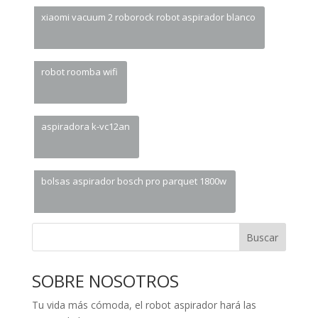
xiaomi vacuum 2 roborock robot aspirador blanco
robot roomba wifi
aspiradora k-vc12an
bolsas aspirador bosch pro parquet 1800w
Buscar
SOBRE NOSOTROS
Tu vida más cómoda, el robot aspirador hará las
tareas de limpieza por ti.