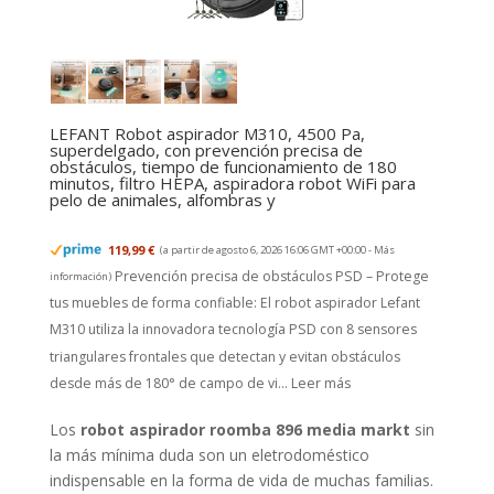
LEFANT Robot aspirador M310, 4500 Pa,
superdelgado, con prevención precisa de
obstáculos, tiempo de funcionamiento de 180
minutos, filtro HEPA, aspiradora robot WiFi para
pelo de animales, alfombras y
119,99 €
(a partir de agosto 6, 2026 16:06 GMT +00:00 -
Más
Prevención precisa de obstáculos PSD – Protege
información
)
tus muebles de forma confiable: El robot aspirador Lefant
M310 utiliza la innovadora tecnología PSD con 8 sensores
triangulares frontales que detectan y evitan obstáculos
desde más de 180° de campo de vi...
Leer más
Los
robot aspirador roomba 896 media markt
sin
la más mínima duda son un eletrodoméstico
indispensable en la forma de vida de muchas familias.
Debido a su comodidad y eficacia cada vez es más