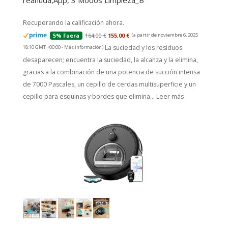
reanuda,App, 3 Modos Limpieza_B
164,00 €
155,00 €
(a partir de noviembre 6, 2025
5% Fuera
La suciedad y los residuos
18:10 GMT +00:00 -
Más información
)
desaparecen; encuentra la suciedad, la alcanza y la elimina,
gracias a la combinación de una potencia de succión intensa
de 7000 Pascales, un cepillo de cerdas multisuperficie y un
cepillo para esquinas y bordes que elimina...
Leer más
LEFANT M330 Robot Aspirador y Fregasuelos con
Mapeo 3 en 1, Navegación dToF, 5000Pa, 150min,