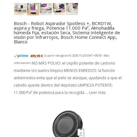
Bosch - Robot Aspirador Spotless +, BCRD1W,
aspira y friega, Potencia 11.000 Pa², Almohadilla
húmeda Fija, estación Seca, Sistema Inteligente de
visión por Infrarrojos, Bosch Home Connect App,
Blanco
499,99 €
(a partir de agosto 9, 2026 15:24 GMT +00:00 -
Más
NO MÁS POLVO: el cepillo potente de carbono
información
)
mantiene los suelos limpios MENOS ENREDOS: la función
antienredos evita que el pelo se atasque, ayudando a que el
cabello quede dentro del depósito LIMPIEZA POTENTE:
11.000 Pa² de potencia para la recogida ...
Leer más