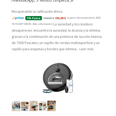
reanuda,App, 3 Modos Limpieza_B
Recuperando la calificación ahora.
164,00 €
155,00 €
(a partir de noviembre 6, 2025
5% Fuera
La suciedad y los residuos
18:10 GMT +00:00 -
Más información
)
desaparecen; encuentra la suciedad, la alcanza y la elimina,
gracias a la combinación de una potencia de succión intensa
de 7000 Pascales, un cepillo de cerdas multisuperficie y un
cepillo para esquinas y bordes que elimina...
Leer más