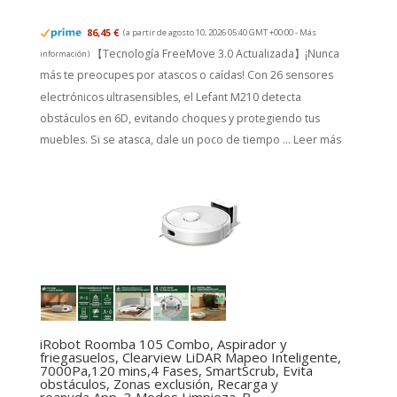
86,45 €
(a partir de agosto 10, 2026 05:40 GMT +00:00 -
Más
【Tecnología FreeMove 3.0 Actualizada】¡Nunca
información
)
más te preocupes por atascos o caídas! Con 26 sensores
electrónicos ultrasensibles, el Lefant M210 detecta
obstáculos en 6D, evitando choques y protegiendo tus
muebles. Si se atasca, dale un poco de tiempo ...
Leer más
iRobot Roomba 105 Combo, Aspirador y
friegasuelos, Clearview LiDAR Mapeo Inteligente,
7000Pa,120 mins,4 Fases, SmartScrub, Evita
obstáculos, Zonas exclusión, Recarga y