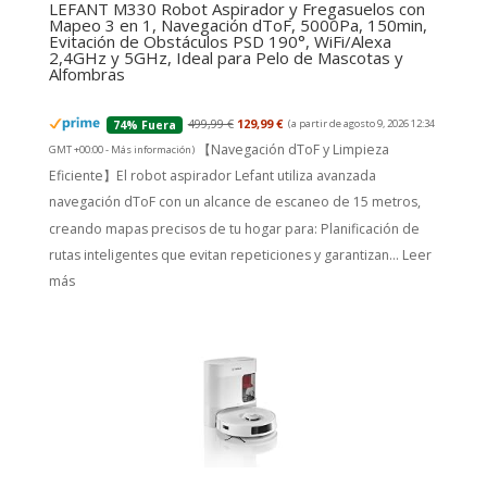
LEFANT M330 Robot Aspirador y Fregasuelos con
Mapeo 3 en 1, Navegación dToF, 5000Pa, 150min,
Evitación de Obstáculos PSD 190°, WiFi/Alexa
2,4GHz y 5GHz, Ideal para Pelo de Mascotas y
Alfombras
499,99 €
129,99 €
(a partir de agosto 9, 2026 12:34
74% Fuera
【Navegación dToF y Limpieza
GMT +00:00 -
Más información
)
Eficiente】El robot aspirador Lefant utiliza avanzada
navegación dToF con un alcance de escaneo de 15 metros,
creando mapas precisos de tu hogar para: Planificación de
rutas inteligentes que evitan repeticiones y garantizan...
Leer
más