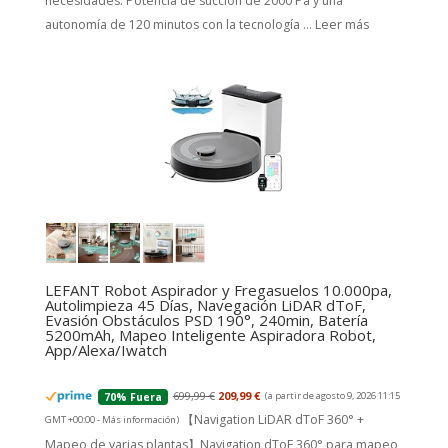
necesidades. Potencia de succión de 2000 Pa y una
autonomía de 120 minutos con la tecnología ...
Leer más
LEFANT Robot Aspirador y Fregasuelos 10.000pa,
Autolimpieza 45 Días, Navegación LiDAR dToF,
Evasión Obstáculos PSD 190°, 240min, Batería
5200mAh, Mapeo Inteligente Aspiradora Robot,
App/Alexa/Iwatch
699,99 €
209,99 €
(a partir de agosto 9, 2026 11:15
70% Fuera
【Navigation LiDAR dToF 360° +
GMT +00:00 -
Más información
)
Mapeo de varias plantas】Navigation dToF 360° para mapeo