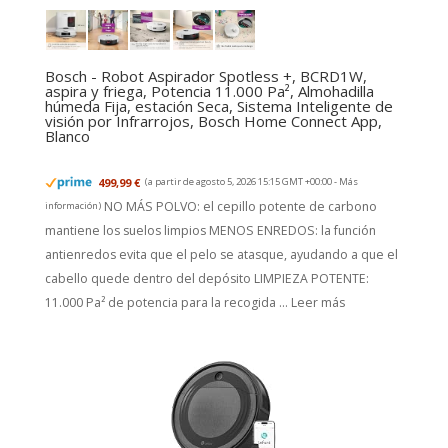
Bosch - Robot Aspirador Spotless +, BCRD1W,
aspira y friega, Potencia 11.000 Pa², Almohadilla
húmeda Fija, estación Seca, Sistema Inteligente de
visión por Infrarrojos, Bosch Home Connect App,
Blanco
499,99 €
(a partir de agosto 5, 2026 15:15 GMT +00:00 -
Más
NO MÁS POLVO: el cepillo potente de carbono
información
)
mantiene los suelos limpios MENOS ENREDOS: la función
antienredos evita que el pelo se atasque, ayudando a que el
cabello quede dentro del depósito LIMPIEZA POTENTE:
11.000 Pa² de potencia para la recogida ...
Leer más