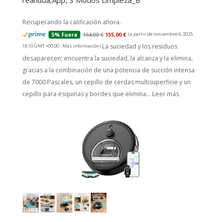
reanuda,App, 3 Modos Limpieza_B
Recuperando la calificación ahora.
164,00 €
155,00 €
(a partir de noviembre 6, 2025
5% Fuera
La suciedad y los residuos
18:10 GMT +00:00 -
Más información
)
desaparecen; encuentra la suciedad, la alcanza y la elimina,
gracias a la combinación de una potencia de succión intensa
de 7000 Pascales, un cepillo de cerdas multisuperficie y un
cepillo para esquinas y bordes que elimina...
Leer más