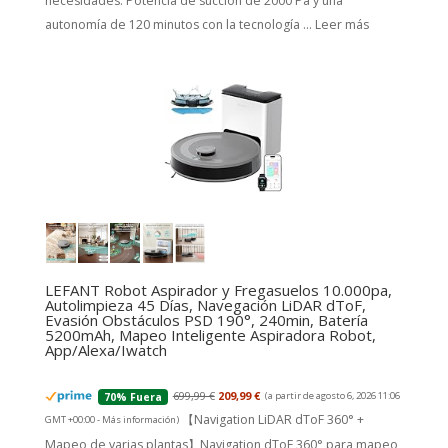
necesidades. Potencia de succión de 2000 Pa y una
autonomía de 120 minutos con la tecnología ...
Leer más
LEFANT Robot Aspirador y Fregasuelos 10.000pa,
Autolimpieza 45 Días, Navegación LiDAR dToF,
Evasión Obstáculos PSD 190°, 240min, Batería
5200mAh, Mapeo Inteligente Aspiradora Robot,
App/Alexa/Iwatch
699,99 €
209,99 €
(a partir de agosto 6, 2026 11:06
70% Fuera
【Navigation LiDAR dToF 360° +
GMT +00:00 -
Más información
)
Mapeo de varias plantas】Navigation dToF 360° para mapeo