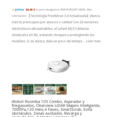
86,45 €
(a partir de agosto 6, 2026 05:28 GMT +00:00 -
Más
【Tecnología FreeMove 3.0 Actualizada】¡Nunca
información
)
más te preocupes por atascos o caídas! Con 26 sensores
electrónicos ultrasensibles, el Lefant M210 detecta
obstáculos en 6D, evitando choques y protegiendo tus
muebles. Si se atasca, dale un poco de tiempo ...
Leer más
iRobot Roomba 105 Combo, Aspirador y
friegasuelos, Clearview LiDAR Mapeo Inteligente,
7000Pa,120 mins,4 Fases, SmartScrub, Evita
obstáculos, Zonas exclusión, Recarga y