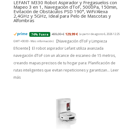
LEFANT M330 Robot Aspirador y Fregasuelos con
Mapeo 3 en 1, Navegación dToF, 5000Pa, 150min,
Evitación de Obstáculos PSD 190°, WiFi/Alexa
2,4GHz y 5GHz, Ideal para Pelo de Mascotas y
Alfombras
499,99 €
129,99 €
(a partir de agosto 6, 2026 12:25
74% Fuera
【Navegación dToF y Limpieza
GMT +00:00 -
Más información
)
Eficiente】El robot aspirador Lefant utiliza avanzada
navegación dToF con un alcance de escaneo de 15 metros,
creando mapas precisos de tu hogar para: Planificación de
rutas inteligentes que evitan repeticiones y garantizan...
Leer
más