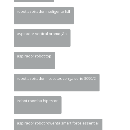
robot aspirador inteligente lidl
aspirador vertical promoção
aspirador robot top
robot aspirador – cecotec conga serie 3090/2
irobot roomba hipercor
aspirador robot rowenta smart force essential