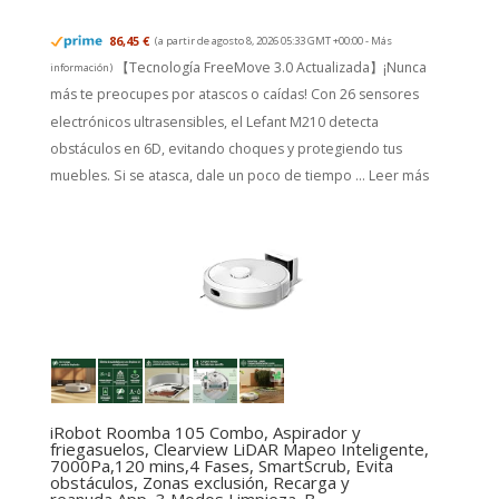
86,45 €
(a partir de agosto 8, 2026 05:33 GMT +00:00 -
Más
【Tecnología FreeMove 3.0 Actualizada】¡Nunca
información
)
más te preocupes por atascos o caídas! Con 26 sensores
electrónicos ultrasensibles, el Lefant M210 detecta
obstáculos en 6D, evitando choques y protegiendo tus
muebles. Si se atasca, dale un poco de tiempo ...
Leer más
iRobot Roomba 105 Combo, Aspirador y
friegasuelos, Clearview LiDAR Mapeo Inteligente,
7000Pa,120 mins,4 Fases, SmartScrub, Evita
obstáculos, Zonas exclusión, Recarga y