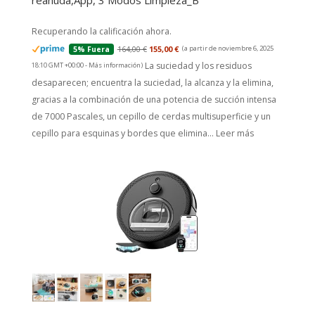
reanuda,App, 3 Modos Limpieza_B
Recuperando la calificación ahora.
164,00 €
155,00 €
(a partir de noviembre 6, 2025
5% Fuera
La suciedad y los residuos
18:10 GMT +00:00 -
Más información
)
desaparecen; encuentra la suciedad, la alcanza y la elimina,
gracias a la combinación de una potencia de succión intensa
de 7000 Pascales, un cepillo de cerdas multisuperficie y un
cepillo para esquinas y bordes que elimina...
Leer más