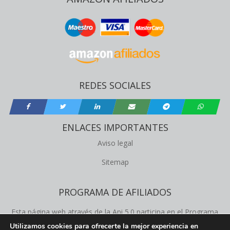
REDES SOCIALES
ENLACES IMPORTANTES
Aviso legal
Sitemap
PROGRAMA DE AFILIADOS
Esta página web através de la Api 5.0 participa en el Programa
de Afiliados de Amazon Product Advertising, este programa
Utilizamos cookies para ofrecerte la mejor experiencia en