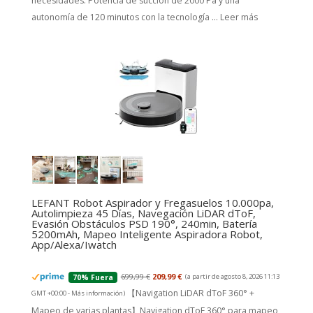
necesidades. Potencia de succión de 2000 Pa y una
autonomía de 120 minutos con la tecnología ...
Leer más
LEFANT Robot Aspirador y Fregasuelos 10.000pa,
Autolimpieza 45 Días, Navegación LiDAR dToF,
Evasión Obstáculos PSD 190°, 240min, Batería
5200mAh, Mapeo Inteligente Aspiradora Robot,
App/Alexa/Iwatch
699,99 €
209,99 €
(a partir de agosto 8, 2026 11:13
70% Fuera
【Navigation LiDAR dToF 360° +
GMT +00:00 -
Más información
)
Mapeo de varias plantas】Navigation dToF 360° para mapeo