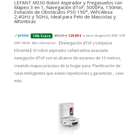
LEFANT M330 Robot Aspirador y Fregasuelos con
Mapeo 3 en 1, Navegación dToF, 5000Pa, 150min,
Evitación de Obstáculos PSD 190°, WiFi/Alexa
2,4GHz y 5GHz, Ideal para Pelo de Mascotas y
Alfombras
499,99 €
129,99 €
(a partir de agosto 8, 2026 12:30
74% Fuera
【Navegación dToF y Limpieza
GMT +00:00 -
Más información
)
Eficiente】El robot aspirador Lefant utiliza avanzada
navegación dToF con un alcance de escaneo de 15 metros,
creando mapas precisos de tu hogar para: Planificación de
rutas inteligentes que evitan repeticiones y garantizan...
Leer
más