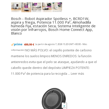
Bosch - Robot Aspirador Spotless +, BCRD1W,
aspira y friega, Potencia 11.000 Pa², Almohadilla
húmeda Fija, estación Seca, Sistema Inteligente de
visión por Infrarrojos, Bosch Home Connect App,
Blanco
499,99 €
(a partir de agosto 7, 2026 15:20 GMT +00:00 -
Más
NO MÁS POLVO: el cepillo potente de carbono
información
)
mantiene los suelos limpios MENOS ENREDOS: la función
antienredos evita que el pelo se atasque, ayudando a que el
cabello quede dentro del depósito LIMPIEZA POTENTE:
11.000 Pa² de potencia para la recogida ...
Leer más