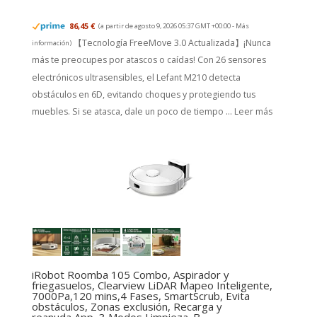
86,45 €
(a partir de agosto 9, 2026 05:37 GMT +00:00 -
Más
【Tecnología FreeMove 3.0 Actualizada】¡Nunca
información
)
más te preocupes por atascos o caídas! Con 26 sensores
electrónicos ultrasensibles, el Lefant M210 detecta
obstáculos en 6D, evitando choques y protegiendo tus
muebles. Si se atasca, dale un poco de tiempo ...
Leer más
iRobot Roomba 105 Combo, Aspirador y
friegasuelos, Clearview LiDAR Mapeo Inteligente,
7000Pa,120 mins,4 Fases, SmartScrub, Evita
obstáculos, Zonas exclusión, Recarga y