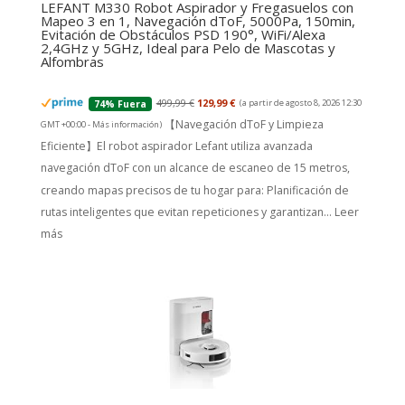
LEFANT M330 Robot Aspirador y Fregasuelos con
Mapeo 3 en 1, Navegación dToF, 5000Pa, 150min,
Evitación de Obstáculos PSD 190°, WiFi/Alexa
2,4GHz y 5GHz, Ideal para Pelo de Mascotas y
Alfombras
499,99 €
129,99 €
(a partir de agosto 8, 2026 12:30
74% Fuera
【Navegación dToF y Limpieza
GMT +00:00 -
Más información
)
Eficiente】El robot aspirador Lefant utiliza avanzada
navegación dToF con un alcance de escaneo de 15 metros,
creando mapas precisos de tu hogar para: Planificación de
rutas inteligentes que evitan repeticiones y garantizan...
Leer
más