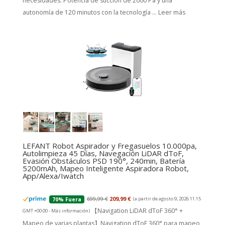
necesidades. Potencia de succión de 2000 Pa y una
autonomía de 120 minutos con la tecnología ...
Leer más
LEFANT Robot Aspirador y Fregasuelos 10.000pa,
Autolimpieza 45 Días, Navegación LiDAR dToF,
Evasión Obstáculos PSD 190°, 240min, Batería
5200mAh, Mapeo Inteligente Aspiradora Robot,
App/Alexa/Iwatch
699,99 €
209,99 €
(a partir de agosto 9, 2026 11:15
70% Fuera
【Navigation LiDAR dToF 360° +
GMT +00:00 -
Más información
)
Mapeo de varias plantas】Navigation dToF 360° para mapeo