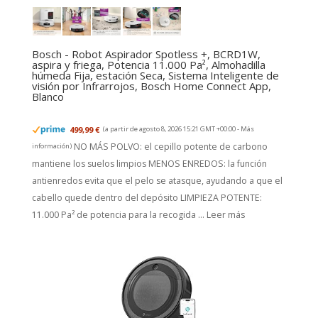
Bosch - Robot Aspirador Spotless +, BCRD1W,
aspira y friega, Potencia 11.000 Pa², Almohadilla
húmeda Fija, estación Seca, Sistema Inteligente de
visión por Infrarrojos, Bosch Home Connect App,
Blanco
499,99 €
(a partir de agosto 8, 2026 15:21 GMT +00:00 -
Más
NO MÁS POLVO: el cepillo potente de carbono
información
)
mantiene los suelos limpios MENOS ENREDOS: la función
antienredos evita que el pelo se atasque, ayudando a que el
cabello quede dentro del depósito LIMPIEZA POTENTE:
11.000 Pa² de potencia para la recogida ...
Leer más