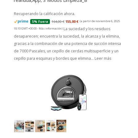
reanuda,App, 3 Modos Limpieza_B
Recuperando la calificación ahora.
164,00 €
155,00 €
(a partir de noviembre 6, 2025
5% Fuera
La suciedad y los residuos
18:10 GMT +00:00 -
Más información
)
desaparecen; encuentra la suciedad, la alcanza y la elimina,
gracias a la combinación de una potencia de succión intensa
de 7000 Pascales, un cepillo de cerdas multisuperficie y un
cepillo para esquinas y bordes que elimina...
Leer más