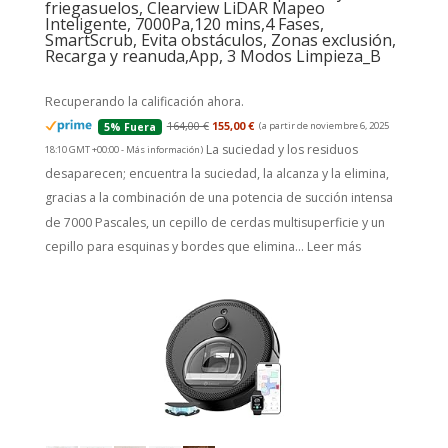
friegasuelos, Clearview LiDAR Mapeo
Inteligente, 7000Pa,120 mins,4 Fases,
SmartScrub, Evita obstáculos, Zonas exclusión,
Recarga y reanuda,App, 3 Modos Limpieza_B
Recuperando la calificación ahora.
164,00 €
155,00 €
(a partir de noviembre 6, 2025
5% Fuera
La suciedad y los residuos
18:10 GMT +00:00 -
Más información
)
desaparecen; encuentra la suciedad, la alcanza y la elimina,
gracias a la combinación de una potencia de succión intensa
de 7000 Pascales, un cepillo de cerdas multisuperficie y un
cepillo para esquinas y bordes que elimina...
Leer más