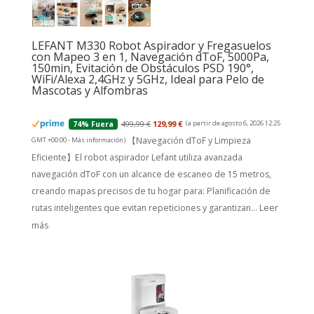
LEFANT M330 Robot Aspirador y Fregasuelos
con Mapeo 3 en 1, Navegación dToF, 5000Pa,
150min, Evitación de Obstáculos PSD 190°,
WiFi/Alexa 2,4GHz y 5GHz, Ideal para Pelo de
Mascotas y Alfombras
499,99 €
129,99 €
(a partir de agosto 6, 2026 12:25
74% Fuera
【Navegación dToF y Limpieza
GMT +00:00 -
Más información
)
Eficiente】El robot aspirador Lefant utiliza avanzada
navegación dToF con un alcance de escaneo de 15 metros,
creando mapas precisos de tu hogar para: Planificación de
rutas inteligentes que evitan repeticiones y garantizan...
Leer
más