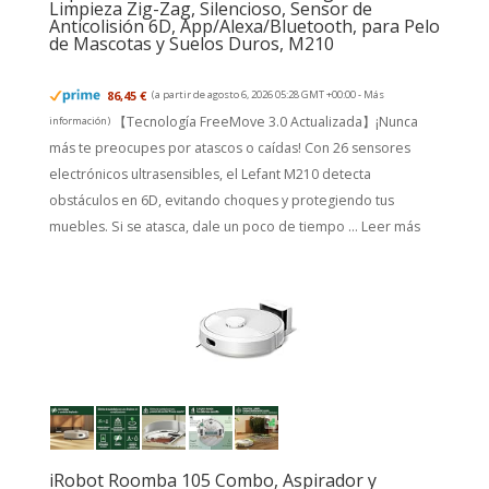
Limpieza Zig-Zag, Silencioso, Sensor de
Anticolisión 6D, App/Alexa/Bluetooth, para Pelo
de Mascotas y Suelos Duros, M210
86,45 €
(a partir de agosto 6, 2026 05:28 GMT +00:00 -
Más
【Tecnología FreeMove 3.0 Actualizada】¡Nunca
información
)
más te preocupes por atascos o caídas! Con 26 sensores
electrónicos ultrasensibles, el Lefant M210 detecta
obstáculos en 6D, evitando choques y protegiendo tus
muebles. Si se atasca, dale un poco de tiempo ...
Leer más
iRobot Roomba 105 Combo, Aspirador y