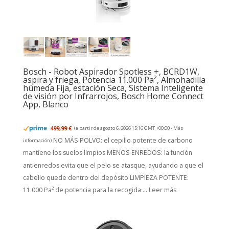
Bosch - Robot Aspirador Spotless +, BCRD1W,
aspira y friega, Potencia 11.000 Pa², Almohadilla
húmeda Fija, estación Seca, Sistema Inteligente
de visión por Infrarrojos, Bosch Home Connect
App, Blanco
499,99 €
(a partir de agosto 6, 2026 15:16 GMT +00:00 -
Más
NO MÁS POLVO: el cepillo potente de carbono
información
)
mantiene los suelos limpios MENOS ENREDOS: la función
antienredos evita que el pelo se atasque, ayudando a que el
cabello quede dentro del depósito LIMPIEZA POTENTE:
11.000 Pa² de potencia para la recogida ...
Leer más