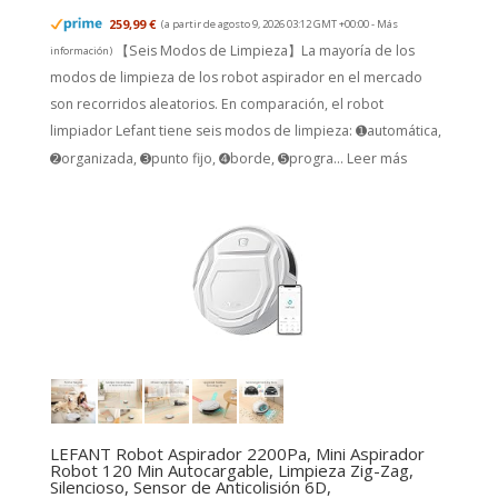
259,99 €
(a partir de agosto 9, 2026 03:12 GMT +00:00 -
Más
【Seis Modos de Limpieza】La mayoría de los
información
)
modos de limpieza de los robot aspirador en el mercado
son recorridos aleatorios. En comparación, el robot
limpiador Lefant tiene seis modos de limpieza: ➊automática,
➋organizada, ➌punto fijo, ➍borde, ➎progra...
Leer más
LEFANT Robot Aspirador 2200Pa, Mini Aspirador
Robot 120 Min Autocargable, Limpieza Zig-Zag,
Silencioso, Sensor de Anticolisión 6D,