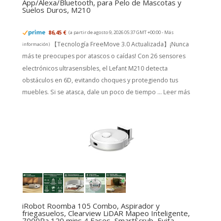
App/Alexa/Bluetooth, para Pelo de Mascotas y
Suelos Duros, M210
86,45 €
(a partir de agosto 9, 2026 05:37 GMT +00:00 -
Más
【Tecnología FreeMove 3.0 Actualizada】¡Nunca
información
)
más te preocupes por atascos o caídas! Con 26 sensores
electrónicos ultrasensibles, el Lefant M210 detecta
obstáculos en 6D, evitando choques y protegiendo tus
muebles. Si se atasca, dale un poco de tiempo ...
Leer más
iRobot Roomba 105 Combo, Aspirador y
friegasuelos, Clearview LiDAR Mapeo Inteligente,
7000Pa,120 mins,4 Fases, SmartScrub, Evita