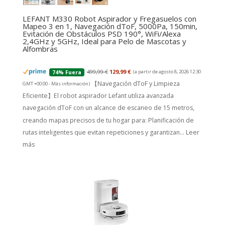
LEFANT M330 Robot Aspirador y Fregasuelos con
Mapeo 3 en 1, Navegación dToF, 5000Pa, 150min,
Evitación de Obstáculos PSD 190°, WiFi/Alexa
2,4GHz y 5GHz, Ideal para Pelo de Mascotas y
Alfombras
499,99 €
129,99 €
(a partir de agosto 8, 2026 12:30
74% Fuera
【Navegación dToF y Limpieza
GMT +00:00 -
Más información
)
Eficiente】El robot aspirador Lefant utiliza avanzada
navegación dToF con un alcance de escaneo de 15 metros,
creando mapas precisos de tu hogar para: Planificación de
rutas inteligentes que evitan repeticiones y garantizan...
Leer
más