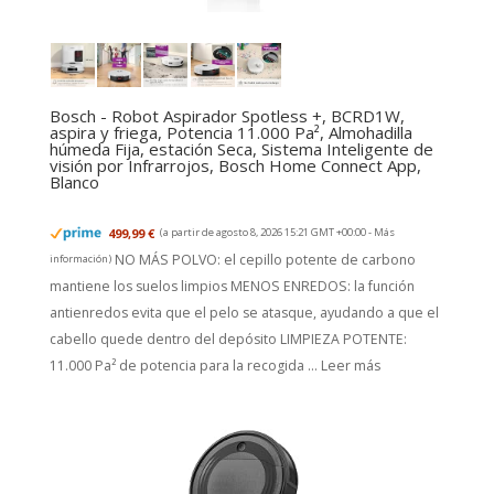
Bosch - Robot Aspirador Spotless +, BCRD1W,
aspira y friega, Potencia 11.000 Pa², Almohadilla
húmeda Fija, estación Seca, Sistema Inteligente de
visión por Infrarrojos, Bosch Home Connect App,
Blanco
499,99 €
(a partir de agosto 8, 2026 15:21 GMT +00:00 -
Más
NO MÁS POLVO: el cepillo potente de carbono
información
)
mantiene los suelos limpios MENOS ENREDOS: la función
antienredos evita que el pelo se atasque, ayudando a que el
cabello quede dentro del depósito LIMPIEZA POTENTE:
11.000 Pa² de potencia para la recogida ...
Leer más