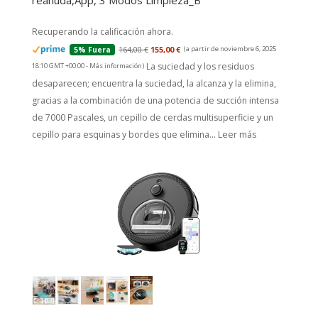
reanuda,App, 3 Modos Limpieza_B
Recuperando la calificación ahora.
164,00 €
155,00 €
(a partir de noviembre 6, 2025
5% Fuera
La suciedad y los residuos
18:10 GMT +00:00 -
Más información
)
desaparecen; encuentra la suciedad, la alcanza y la elimina,
gracias a la combinación de una potencia de succión intensa
de 7000 Pascales, un cepillo de cerdas multisuperficie y un
cepillo para esquinas y bordes que elimina...
Leer más