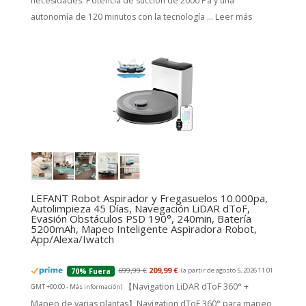
necesidades. Potencia de succión de 2000 Pa y una
autonomía de 120 minutos con la tecnología ...
Leer más
LEFANT Robot Aspirador y Fregasuelos 10.000pa,
Autolimpieza 45 Días, Navegación LiDAR dToF,
Evasión Obstáculos PSD 190°, 240min, Batería
5200mAh, Mapeo Inteligente Aspiradora Robot,
App/Alexa/Iwatch
699,99 €
209,99 €
(a partir de agosto 5, 2026 11:01
70% Fuera
【Navigation LiDAR dToF 360° +
GMT +00:00 -
Más información
)
Mapeo de varias plantas】Navigation dToF 360° para mapeo