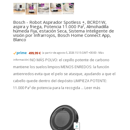
Bosch - Robot Aspirador Spotless +, BCRD1W,
aspira y friega, Potencia 11.000 Pa², Almohadilla
húmeda Fija, estación Seca, Sistema Inteligente de
visión por Infrarrojos, Bosch Home Connect App,
Blanco
499,99 €
(a partir de agosto 5, 2026 15:15 GMT +00:00 -
Más
NO MÁS POLVO: el cepillo potente de carbono
información
)
mantiene los suelos limpios MENOS ENREDOS: la función
antienredos evita que el pelo se atasque, ayudando a que el
cabello quede dentro del depósito LIMPIEZA POTENTE:
11.000 Pa² de potencia para la recogida ...
Leer más