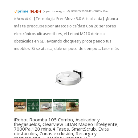
86,45 €
(a partir de agosto 5, 2026 05:25 GMT +00:00 -
Más
【Tecnología FreeMove 3.0 Actualizada】¡Nunca
información
)
más te preocupes por atascos o caídas! Con 26 sensores
electrónicos ultrasensibles, el Lefant M210 detecta
obstáculos en 6D, evitando choques y protegiendo tus
muebles. Si se atasca, dale un poco de tiempo ...
Leer más
iRobot Roomba 105 Combo, Aspirador y
friegasuelos, Clearview LiDAR Mapeo Inteligente,
7000Pa,120 mins,4 Fases, SmartScrub, Evita
obstáculos, Zonas exclusión, Recarga y