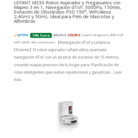
LEFANT M330 Robot Aspirador y Fregasuelos con
Mapeo 3 en 1, Navegación dToF, 5000Pa, 150min,
Evitación de Obstáculos PSD 190°, WiFi/Alexa
2,4GHz y 5GHz, Ideal para Pelo de Mascotas y
Alfombras
499,99 €
129,99 €
(a partir de agosto 5, 2026 12:20
74% Fuera
【Navegación dToF y Limpieza
GMT +00:00 -
Más información
)
Eficiente】El robot aspirador Lefant utiliza avanzada
navegación dToF con un alcance de escaneo de 15 metros,
creando mapas precisos de tu hogar para: Planificación de
rutas inteligentes que evitan repeticiones y garantizan...
Leer
más