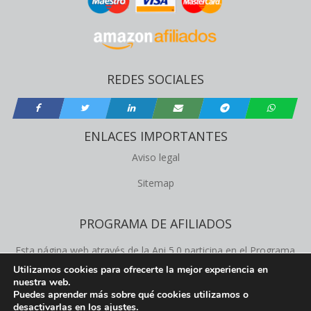
REDES SOCIALES
ENLACES IMPORTANTES
Aviso legal
Sitemap
PROGRAMA DE AFILIADOS
Esta página web através de la Api 5.0 participa en el Programa
de Afiliados de Amazon Product Advertising, este programa
Utilizamos cookies para ofrecerte la mejor experiencia en
nuestra web.
permite a los propietários de la web obtener comisiones de
Puedes aprender más sobre qué cookies utilizamos o
productos que ofrecemos en esta página web.
desactivarlas en los
ajustes
.