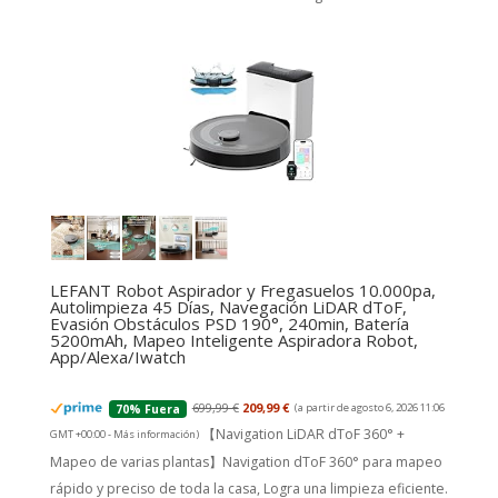
LEFANT Robot Aspirador y Fregasuelos 10.000pa,
Autolimpieza 45 Días, Navegación LiDAR dToF,
Evasión Obstáculos PSD 190°, 240min, Batería
5200mAh, Mapeo Inteligente Aspiradora Robot,
App/Alexa/Iwatch
699,99 €
209,99 €
(a partir de agosto 6, 2026 11:06
70% Fuera
【Navigation LiDAR dToF 360° +
GMT +00:00 -
Más información
)
Mapeo de varias plantas】Navigation dToF 360° para mapeo
rápido y preciso de toda la casa, Logra una limpieza eficiente.