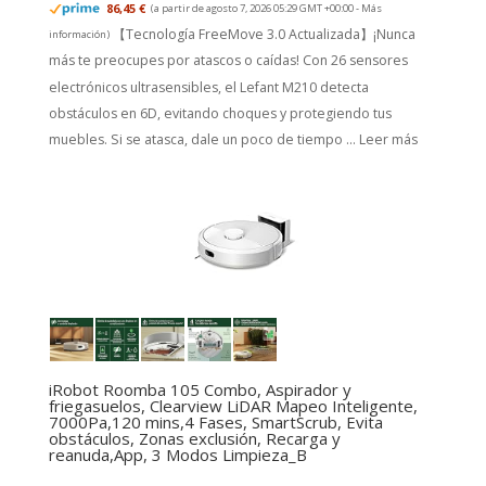
86,45 €
(a partir de agosto 7, 2026 05:29 GMT +00:00 -
Más
【Tecnología FreeMove 3.0 Actualizada】¡Nunca
información
)
más te preocupes por atascos o caídas! Con 26 sensores
electrónicos ultrasensibles, el Lefant M210 detecta
obstáculos en 6D, evitando choques y protegiendo tus
muebles. Si se atasca, dale un poco de tiempo ...
Leer más
iRobot Roomba 105 Combo, Aspirador y
friegasuelos, Clearview LiDAR Mapeo Inteligente,
7000Pa,120 mins,4 Fases, SmartScrub, Evita
obstáculos, Zonas exclusión, Recarga y
reanuda,App, 3 Modos Limpieza_B