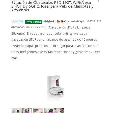
Evitación de Obstáculos PSD 190°, WiFi/Alexa
2,4GHz y 5GHz, Ideal para Pelo de Mascotas y
Alfombras
499,99 €
129,99 €
(a partir de agosto 6, 2026 12:25
74% Fuera
【Navegación dToF y Limpieza
GMT +00:00 -
Más información
)
Eficiente】El robot aspirador Lefant utiliza avanzada
navegación dToF con un alcance de escaneo de 15 metros,
creando mapas precisos de tu hogar para: Planificación de
rutas inteligentes que evitan repeticiones y garantizan...
Leer
más