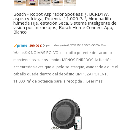
Bosch - Robot Aspirador Spotless +, BCRD1W,
aspira y friega, Potencia 11.000 Pa², Almohadilla
húmeda Fija, estación Seca, Sistema Inteligente de
visión por Infrarrojos, Bosch Home Connect App,
Blanco
499,99 €
(a partir de agosto 6, 2026 15:16 GMT +00:00 -
Más
NO MÁS POLVO: el cepillo potente de carbono
información
)
mantiene los suelos limpios MENOS ENREDOS: la función
antienredos evita que el pelo se atasque, ayudando a que el
cabello quede dentro del depósito LIMPIEZA POTENTE:
11.000 Pa² de potencia para la recogida ...
Leer más