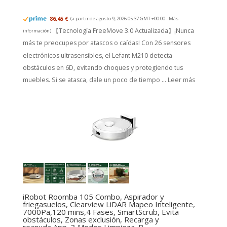
86,45 €
(a partir de agosto 9, 2026 05:37 GMT +00:00 -
Más
【Tecnología FreeMove 3.0 Actualizada】¡Nunca
información
)
más te preocupes por atascos o caídas! Con 26 sensores
electrónicos ultrasensibles, el Lefant M210 detecta
obstáculos en 6D, evitando choques y protegiendo tus
muebles. Si se atasca, dale un poco de tiempo ...
Leer más
iRobot Roomba 105 Combo, Aspirador y
friegasuelos, Clearview LiDAR Mapeo Inteligente,
7000Pa,120 mins,4 Fases, SmartScrub, Evita
obstáculos, Zonas exclusión, Recarga y