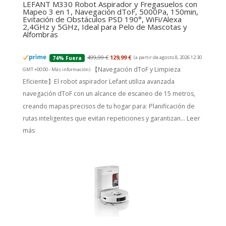
LEFANT M330 Robot Aspirador y Fregasuelos con
Mapeo 3 en 1, Navegación dToF, 5000Pa, 150min,
Evitación de Obstáculos PSD 190°, WiFi/Alexa
2,4GHz y 5GHz, Ideal para Pelo de Mascotas y
Alfombras
499,99 €
129,99 €
(a partir de agosto 8, 2026 12:30
74% Fuera
【Navegación dToF y Limpieza
GMT +00:00 -
Más información
)
Eficiente】El robot aspirador Lefant utiliza avanzada
navegación dToF con un alcance de escaneo de 15 metros,
creando mapas precisos de tu hogar para: Planificación de
rutas inteligentes que evitan repeticiones y garantizan...
Leer
más