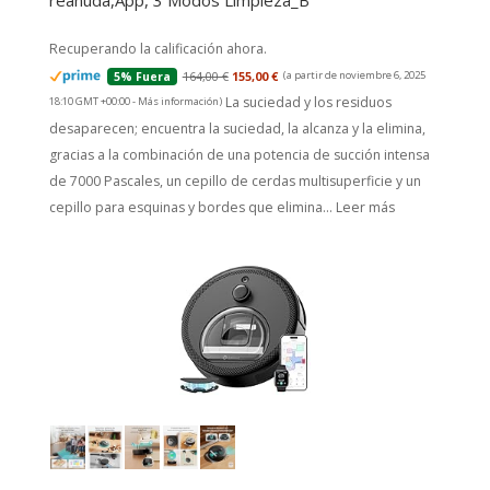
reanuda,App, 3 Modos Limpieza_B
Recuperando la calificación ahora.
164,00 €
155,00 €
(a partir de noviembre 6, 2025
5% Fuera
La suciedad y los residuos
18:10 GMT +00:00 -
Más información
)
desaparecen; encuentra la suciedad, la alcanza y la elimina,
gracias a la combinación de una potencia de succión intensa
de 7000 Pascales, un cepillo de cerdas multisuperficie y un
cepillo para esquinas y bordes que elimina...
Leer más