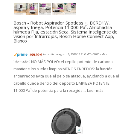
Bosch - Robot Aspirador Spotless +, BCRD1W,
aspira y friega, Potencia 11.000 Pa², Almohadilla
húmeda Fija, estación Seca, Sistema Inteligente de
visión por Infrarrojos, Bosch Home Connect App,
Blanco
499,99 €
(a partir de agosto 8, 2026 15:21 GMT +00:00 -
Más
NO MÁS POLVO: el cepillo potente de carbono
información
)
mantiene los suelos limpios MENOS ENREDOS: la función
antienredos evita que el pelo se atasque, ayudando a que el
cabello quede dentro del depósito LIMPIEZA POTENTE:
11.000 Pa² de potencia para la recogida ...
Leer más