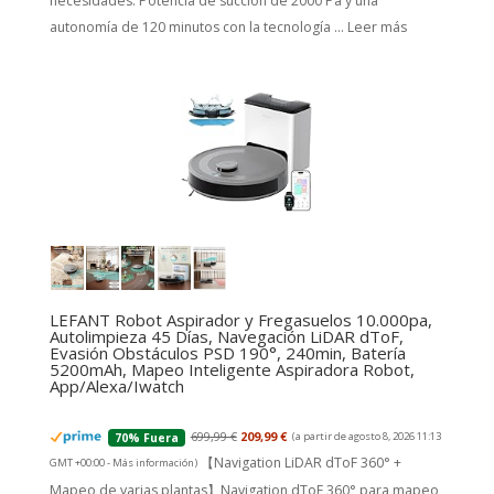
necesidades. Potencia de succión de 2000 Pa y una
autonomía de 120 minutos con la tecnología ...
Leer más
LEFANT Robot Aspirador y Fregasuelos 10.000pa,
Autolimpieza 45 Días, Navegación LiDAR dToF,
Evasión Obstáculos PSD 190°, 240min, Batería
5200mAh, Mapeo Inteligente Aspiradora Robot,
App/Alexa/Iwatch
699,99 €
209,99 €
(a partir de agosto 8, 2026 11:13
70% Fuera
【Navigation LiDAR dToF 360° +
GMT +00:00 -
Más información
)
Mapeo de varias plantas】Navigation dToF 360° para mapeo