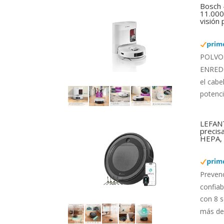
Bosch 
11.000 
visión
POLVO: 
ENREDOS
el cabe
potenci
LEFANT
precis
HEPA, 
Preven
confiab
con 8 s
más de 