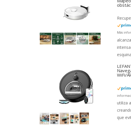
Mapeo 
obstác
Recuper
Más info
alcanza
intensa
esquina
LEFANT
Navega
WiFi/A
informac
utiliza
creando
que evi