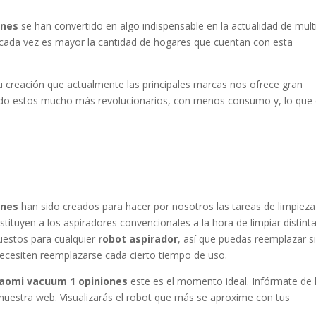
ones
se han convertido en algo indispensable en la actualidad de mult
 cada vez es mayor la cantidad de hogares que cuentan con esta
su creación que actualmente las principales marcas nos ofrece gran
ndo estos mucho más revolucionarios, con menos consumo y, lo que
ones
han sido creados para hacer por nosotros las tareas de limpieza
tuyen a los aspiradores convencionales a la hora de limpiar distint
puestos para cualquier
robot aspirador
, así que puedas reemplazar s
 necesiten reemplazarse cada cierto tiempo de uso.
iaomi vacuum 1 opiniones
este es el momento ideal. Infórmate de 
nuestra web. Visualizarás el robot que más se aproxime con tus