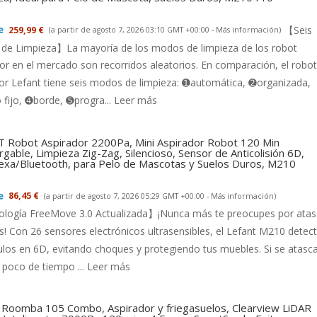
【Seis
259,99 €
(a partir de agosto 7, 2026 03:10 GMT +00:00 -
Más información
)
de Limpieza】La mayoría de los modos de limpieza de los robot
or en el mercado son recorridos aleatorios. En comparación, el robot
or Lefant tiene seis modos de limpieza: ➊automática, ➋organizada,
fijo, ➍borde, ➎progra...
Leer más
 Robot Aspirador 2200Pa, Mini Aspirador Robot 120 Min
gable, Limpieza Zig-Zag, Silencioso, Sensor de Anticolisión 6D,
exa/Bluetooth, para Pelo de Mascotas y Suelos Duros, M210
86,45 €
(a partir de agosto 7, 2026 05:29 GMT +00:00 -
Más información
)
logía FreeMove 3.0 Actualizada】¡Nunca más te preocupes por ata
s! Con 26 sensores electrónicos ultrasensibles, el Lefant M210 detec
los en 6D, evitando choques y protegiendo tus muebles. Si se atasca
 poco de tiempo ...
Leer más
 Roomba 105 Combo, Aspirador y friegasuelos, Clearview LiDAR