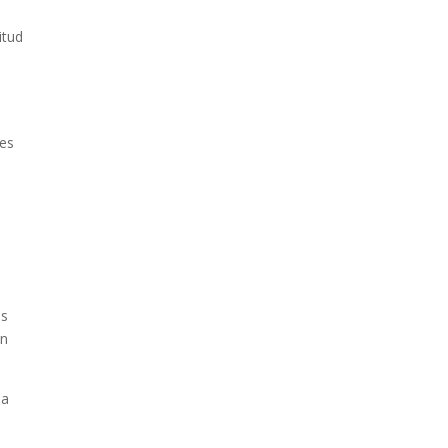
itud
 es
as
in
la