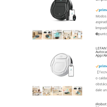
Modos 
aspirad
limpiad
➌punto 
LEFANT
Autocar
App/Al
【Tecno
o caída
obstácu
dale un
iRobot