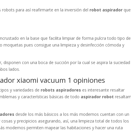
robots para así reafirmarte en la inversión del
robot aspirador
que
incrustado en la base que facilita limpiar de forma pulcra todo tipo de
s o moquetas pues consigue una limpieza y desinfección cómoda y
rior, disponen con una boca de succión por la cual se aspira la sucieda
mbos lados.
pirador xiaomi vacuum 1 opiniones
 tipos y variedades de
robots aspiradores
es interesante resaltar
emblemas y características básicas de todo
aspirador robot
resalta
radores
desde los más básicos a los más modernos cuentan con un
 cosas y precipicios asegurando, así, una limpieza total de todos los
 más modernos permiten mapear las habitaciones y hacer una ruta