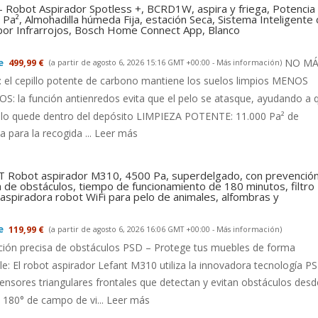
- Robot Aspirador Spotless +, BCRD1W, aspira y friega, Potencia
Pa², Almohadilla húmeda Fija, estación Seca, Sistema Inteligente
 por Infrarrojos, Bosch Home Connect App, Blanco
NO MÁ
499,99 €
(a partir de agosto 6, 2026 15:16 GMT +00:00 -
Más información
)
el cepillo potente de carbono mantiene los suelos limpios MENOS
: la función antienredos evita que el pelo se atasque, ayudando a 
llo quede dentro del depósito LIMPIEZA POTENTE: 11.000 Pa² de
a para la recogida ...
Leer más
 Robot aspirador M310, 4500 Pa, superdelgado, con prevenció
a de obstáculos, tiempo de funcionamiento de 180 minutos, filtro
aspiradora robot WiFi para pelo de animales, alfombras y
119,99 €
(a partir de agosto 6, 2026 16:06 GMT +00:00 -
Más información
)
ción precisa de obstáculos PSD – Protege tus muebles de forma
le: El robot aspirador Lefant M310 utiliza la innovadora tecnología P
ensores triangulares frontales que detectan y evitan obstáculos desd
180° de campo de vi...
Leer más