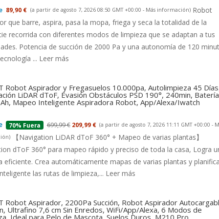
Robot
89,90 €
(a partir de agosto 7, 2026 08:50 GMT +00:00 -
Más información
)
or que barre, aspira, pasa la mopa, friega y seca la totalidad de la
cie recorrida con diferentes modos de limpieza que se adaptan a tus
dades. Potencia de succión de 2000 Pa y una autonomía de 120 minu
tecnología ...
Leer más
 Robot Aspirador y Fregasuelos 10.000pa, Autolimpieza 45 Días
ción LiDAR dToF, Evasión Obstáculos PSD 190°, 240min, Batería
h, Mapeo Inteligente Aspiradora Robot, App/Alexa/Iwatch
699,99 €
209,99 €
(a partir de agosto 7, 2026 11:11 GMT +00:00 -
M
70% Fuera
【Navigation LiDAR dToF 360° + Mapeo de varias plantas】
ión
)
ion dToF 360° para mapeo rápido y preciso de toda la casa, Logra u
a eficiente. Crea automáticamente mapas de varias plantas y planific
nteligente las rutas de limpieza,...
Leer más
 Robot Aspirador, 2200Pa Succión, Robot Aspirador Autocargab
n, Ultrafino 7,6 cm Sin Enredos, WiFi/App/Alexa, 6 Modos de
za, Ideal para Pelo de Mascota, Suelos Duros, M210 Pro