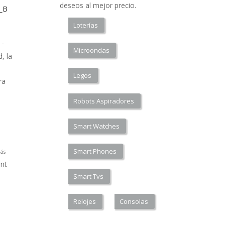
deseos al mejor precio.
a_B
Loterías
 -
Microondas
, la
Legos
ra
Robots Aspiradores
Smart Watches
Smart Phones
ás
nt
Smart Tvs
Relojes
Consolas