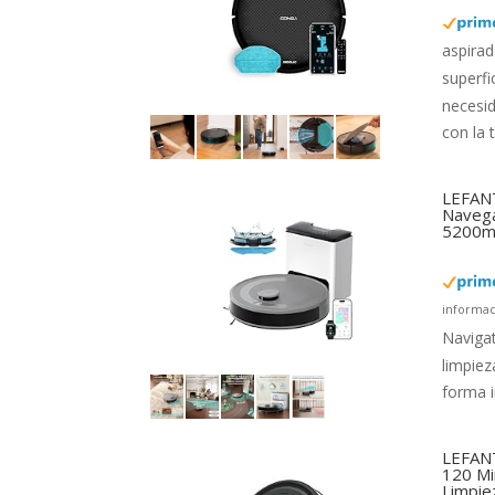
aspirad
superfi
necesi
con la 
LEFANT
Navega
5200mA
informac
Navigat
limpiez
forma i
LEFANT
120 Mi
Limpie