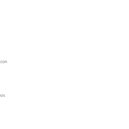
d con
mos