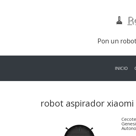
🧹
R
Pon un robot 
INICIO
robot aspirador xiaomi
Cecote
Genesi
Autono