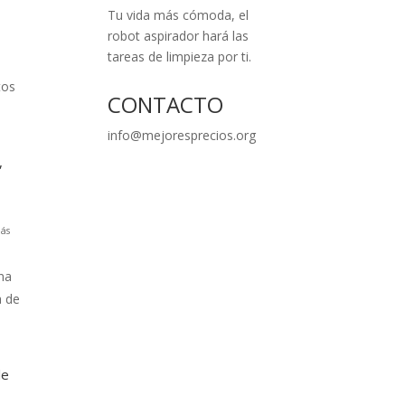
Tu vida más cómoda, el
robot aspirador hará las
tareas de limpieza por ti.
tos
CONTACTO
info@mejoresprecios.org
,
ás
na
a de
le