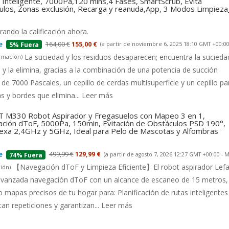
Inteligente, 7000Pa,120 mins,4 Fases, SmartScrub, Evita
ulos, Zonas exclusión, Recarga y reanuda,App, 3 Modos Limpiez
ando la calificación ahora.
164,00 €
155,00 €
(a partir de noviembre 6, 2025 18:10 GMT +00:00
5% Fuera
La suciedad y los residuos desaparecen; encuentra la suciedad
rmación
)
 y la elimina, gracias a la combinación de una potencia de succión
 de 7000 Pascales, un cepillo de cerdas multisuperficie y un cepillo pa
s y bordes que elimina...
Leer más
 M330 Robot Aspirador y Fregasuelos con Mapeo 3 en 1,
ción dToF, 5000Pa, 150min, Evitación de Obstáculos PSD 190°,
lexa 2,4GHz y 5GHz, Ideal para Pelo de Mascotas y Alfombras
499,99 €
129,99 €
(a partir de agosto 7, 2026 12:27 GMT +00:00 -
M
74% Fuera
【Navegación dToF y Limpieza Eficiente】El robot aspirador Lefa
ión
)
 avanzada navegación dToF con un alcance de escaneo de 15 metros,
 mapas precisos de tu hogar para: Planificación de rutas inteligentes
tan repeticiones y garantizan...
Leer más