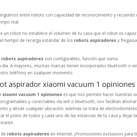
tinguimos entre robots con capacidad de reconocimiento y recuerdo 
empo real.
 un robot no establece el volumen de tu casa que el robot es capaz
, el tiempo de recarga estándar de los
robots aspiradores
y fregasu
e
robots aspiradores
son configurables, función que suma
 a día. A mayores, muchas marcas tienen incorporados bluetooth o wif
estro teléfono en cualquier momento.
obot aspirador xiaomi vacuum 1 opiniones
r xiaomi vacuum 1 opiniones
es que nos permite hacer nuestras v
 programables y conectables vía wifi o bluetooth, nos facilitan ahorrar
to y desde cualquier ubicación. Además se trata de electrodomésti
r el polvo de todos y cada uno de las estancias de tu casa y dejar l
nstante.
s de
robots aspiradores
en Internet. ¡Promociones exclusivos para tí