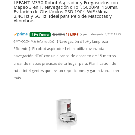
LEFANT M330 Robot Aspirador y Fregasuelos con
Mapeo 3 en 1, Navegación dToF, 5000Pa, 150min,
Evitación de Obstáculos PSD 190°, WiFi/Alexa
2,4GHz y 5GHz, Ideal para Pelo de Mascotas y
Alfombras
499,99 €
129,99 €
(a partir de agosto 5, 2026 12:20
74% Fuera
【Navegación dToF y Limpieza
GMT +00:00 -
Más información
)
Eficiente】El robot aspirador Lefant utiliza avanzada
navegación dToF con un alcance de escaneo de 15 metros,
creando mapas precisos de tu hogar para: Planificación de
rutas inteligentes que evitan repeticiones y garantizan...
Leer
más