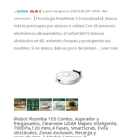
86,45 €
(a partir de agosto 6, 2026 05:28 GMT +00:00 -
Más
【Tecnología FreeMove 3.0 Actualizada】¡Nunca
información
)
más te preocupes por atascos o caídas! Con 26 sensores
electrónicos ultrasensibles, el Lefant M210 detecta
obstáculos en 6D, evitando choques y protegiendo tus
muebles. Si se atasca, dale un poco de tiempo ...
Leer más
iRobot Roomba 105 Combo, Aspirador y
friegasuelos, Clearview LiDAR Mapeo Inteligente,
7000Pa,120 mins,4 Fases, SmartScrub, Evita
obstáculos, Zonas exclusión, Recarga y