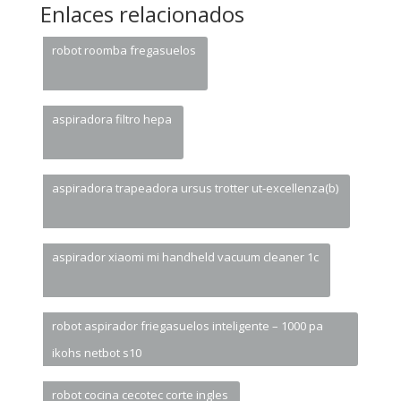
Enlaces relacionados
robot roomba fregasuelos
aspiradora filtro hepa
aspiradora trapeadora ursus trotter ut-excellenza(b)
aspirador xiaomi mi handheld vacuum cleaner 1c
robot aspirador friegasuelos inteligente – 1000 pa
ikohs netbot s10
robot cocina cecotec corte ingles