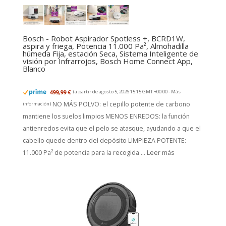
Bosch - Robot Aspirador Spotless +, BCRD1W,
aspira y friega, Potencia 11.000 Pa², Almohadilla
húmeda Fija, estación Seca, Sistema Inteligente de
visión por Infrarrojos, Bosch Home Connect App,
Blanco
499,99 €
(a partir de agosto 5, 2026 15:15 GMT +00:00 -
Más
NO MÁS POLVO: el cepillo potente de carbono
información
)
mantiene los suelos limpios MENOS ENREDOS: la función
antienredos evita que el pelo se atasque, ayudando a que el
cabello quede dentro del depósito LIMPIEZA POTENTE:
11.000 Pa² de potencia para la recogida ...
Leer más