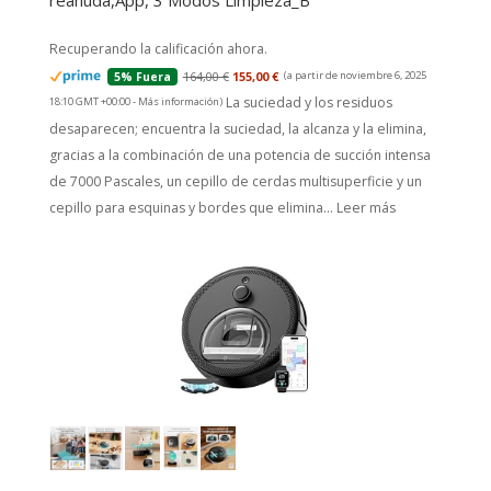
reanuda,App, 3 Modos Limpieza_B
Recuperando la calificación ahora.
164,00 €
155,00 €
(a partir de noviembre 6, 2025
5% Fuera
La suciedad y los residuos
18:10 GMT +00:00 -
Más información
)
desaparecen; encuentra la suciedad, la alcanza y la elimina,
gracias a la combinación de una potencia de succión intensa
de 7000 Pascales, un cepillo de cerdas multisuperficie y un
cepillo para esquinas y bordes que elimina...
Leer más