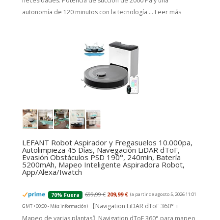
necesidades. Potencia de succión de 2000 Pa y una
autonomía de 120 minutos con la tecnología ...
Leer más
LEFANT Robot Aspirador y Fregasuelos 10.000pa,
Autolimpieza 45 Días, Navegación LiDAR dToF,
Evasión Obstáculos PSD 190°, 240min, Batería
5200mAh, Mapeo Inteligente Aspiradora Robot,
App/Alexa/Iwatch
699,99 €
209,99 €
(a partir de agosto 5, 2026 11:01
70% Fuera
【Navigation LiDAR dToF 360° +
GMT +00:00 -
Más información
)
Mapeo de varias plantas】Navigation dToF 360° para mapeo