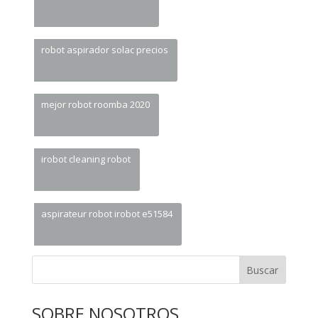
robot aspirador solac precios
mejor robot roomba 2020
irobot cleaning robot
aspirateur robot irobot e51584
Buscar
SOBRE NOSOTROS