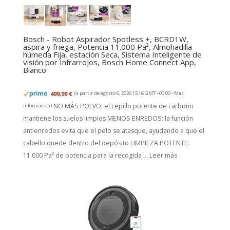
Bosch - Robot Aspirador Spotless +, BCRD1W,
aspira y friega, Potencia 11.000 Pa², Almohadilla
húmeda Fija, estación Seca, Sistema Inteligente de
visión por Infrarrojos, Bosch Home Connect App,
Blanco
499,99 €
(a partir de agosto 6, 2026 15:16 GMT +00:00 -
Más
NO MÁS POLVO: el cepillo potente de carbono
información
)
mantiene los suelos limpios MENOS ENREDOS: la función
antienredos evita que el pelo se atasque, ayudando a que el
cabello quede dentro del depósito LIMPIEZA POTENTE:
11.000 Pa² de potencia para la recogida ...
Leer más