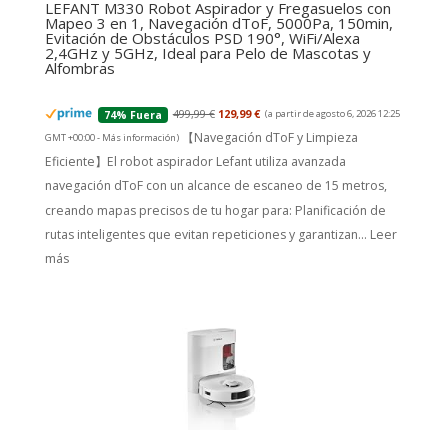
LEFANT M330 Robot Aspirador y Fregasuelos con
Mapeo 3 en 1, Navegación dToF, 5000Pa, 150min,
Evitación de Obstáculos PSD 190°, WiFi/Alexa
2,4GHz y 5GHz, Ideal para Pelo de Mascotas y
Alfombras
499,99 €
129,99 €
(a partir de agosto 6, 2026 12:25
74% Fuera
【Navegación dToF y Limpieza
GMT +00:00 -
Más información
)
Eficiente】El robot aspirador Lefant utiliza avanzada
navegación dToF con un alcance de escaneo de 15 metros,
creando mapas precisos de tu hogar para: Planificación de
rutas inteligentes que evitan repeticiones y garantizan...
Leer
más