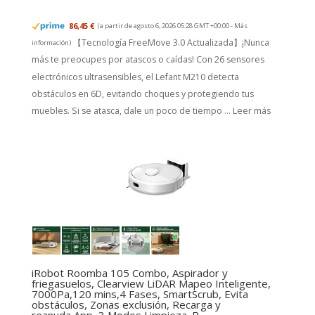
86,45 €
(a partir de agosto 6, 2026 05:28 GMT +00:00 -
Más
【Tecnología FreeMove 3.0 Actualizada】¡Nunca
información
)
más te preocupes por atascos o caídas! Con 26 sensores
electrónicos ultrasensibles, el Lefant M210 detecta
obstáculos en 6D, evitando choques y protegiendo tus
muebles. Si se atasca, dale un poco de tiempo ...
Leer más
iRobot Roomba 105 Combo, Aspirador y
friegasuelos, Clearview LiDAR Mapeo Inteligente,
7000Pa,120 mins,4 Fases, SmartScrub, Evita
obstáculos, Zonas exclusión, Recarga y