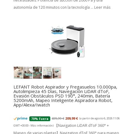
necesidades. Potencia de succión de 2000 Pa y una
autonomía de 120 minutos con la tecnología ...
Leer más
LEFANT Robot Aspirador y Fregasuelos 10.000pa,
Autolimpieza 45 Días, Navegación LiDAR dToF,
Evasión Obstáculos PSD 190°, 240min, Batería
5200mAh, Mapeo Inteligente Aspiradora Robot,
App/Alexa/Iwatch
699,99 €
209,99 €
(a partir de agosto 6, 2026 11:06
70% Fuera
【Navigation LiDAR dToF 360° +
GMT +00:00 -
Más información
)
Mapeo de varias plantas】Navigation dToF 360° para mapeo