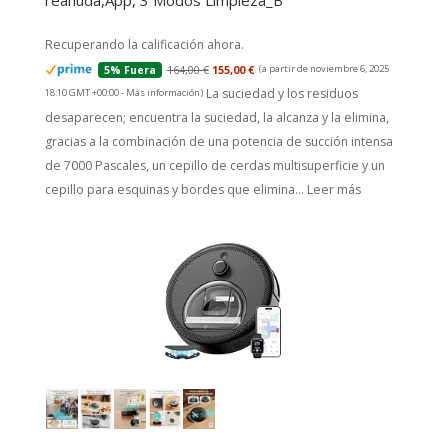
reanuda,App, 3 Modos Limpieza_B
Recuperando la calificación ahora.
164,00 €
155,00 €
(a partir de noviembre 6, 2025
5% Fuera
La suciedad y los residuos
18:10 GMT +00:00 -
Más información
)
desaparecen; encuentra la suciedad, la alcanza y la elimina,
gracias a la combinación de una potencia de succión intensa
de 7000 Pascales, un cepillo de cerdas multisuperficie y un
cepillo para esquinas y bordes que elimina...
Leer más