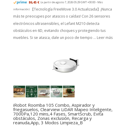
86,45 €
(a partir de agosto 7, 2026 05:29 GMT +00:00 -
Más
【Tecnología FreeMove 3.0 Actualizada】¡Nunca
información
)
más te preocupes por atascos o caídas! Con 26 sensores
electrónicos ultrasensibles, el Lefant M210 detecta
obstáculos en 6D, evitando choques y protegiendo tus
muebles. Si se atasca, dale un poco de tiempo ...
Leer más
iRobot Roomba 105 Combo, Aspirador y
friegasuelos, Clearview LiDAR Mapeo Inteligente,
7000Pa,120 mins,4 Fases, SmartScrub, Evita
obstáculos, Zonas exclusión, Recarga y
reanuda,App, 3 Modos Limpieza_B