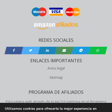
REDES SOCIALES
ENLACES IMPORTANTES
Aviso legal
Sitemap
PROGRAMA DE AFILIADOS
Esta página web através de la Api 5.0 participa en el Programa
de Afiliados de Amazon Product Advertising, este programa
Utilizamos cookies para ofrecerte la mejor experiencia en