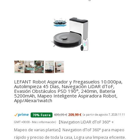
LEFANT Robot Aspirador y Fregasuelos 10.000pa,
Autolimpieza 45 Días, Navegación LiDAR dToF,
Evasión Obstáculos PSD 190°, 240min, Batería
5200mAh, Mapeo Inteligente Aspiradora Robot,
App/Alexa/Iwatch
699,99 €
209,99 €
(a partir de agosto 7, 2026 11:11
70% Fuera
【Navigation LiDAR dToF 360° +
GMT +00:00 -
Más información
)
Mapeo de varias plantas】Navigation dToF 360° para mapeo
rápido y preciso de toda la casa, Logra una limpieza eficiente.