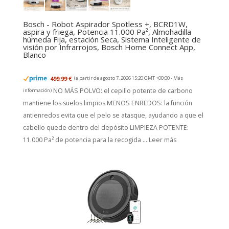
Bosch - Robot Aspirador Spotless +, BCRD1W,
aspira y friega, Potencia 11.000 Pa², Almohadilla
húmeda Fija, estación Seca, Sistema Inteligente de
visión por Infrarrojos, Bosch Home Connect App,
Blanco
499,99 €
(a partir de agosto 7, 2026 15:20 GMT +00:00 -
Más
NO MÁS POLVO: el cepillo potente de carbono
información
)
mantiene los suelos limpios MENOS ENREDOS: la función
antienredos evita que el pelo se atasque, ayudando a que el
cabello quede dentro del depósito LIMPIEZA POTENTE:
11.000 Pa² de potencia para la recogida ...
Leer más