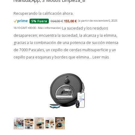
reanuda,App, 3 Modos Limpieza_B
Recuperando la calificación ahora.
164,00 €
155,00 €
(a partir de noviembre 6, 2025
5% Fuera
La suciedad y los residuos
18:10 GMT +00:00 -
Más información
)
desaparecen; encuentra la suciedad, la alcanza y la elimina,
gracias a la combinación de una potencia de succión intensa
de 7000 Pascales, un cepillo de cerdas multisuperficie y un
cepillo para esquinas y bordes que elimina...
Leer más