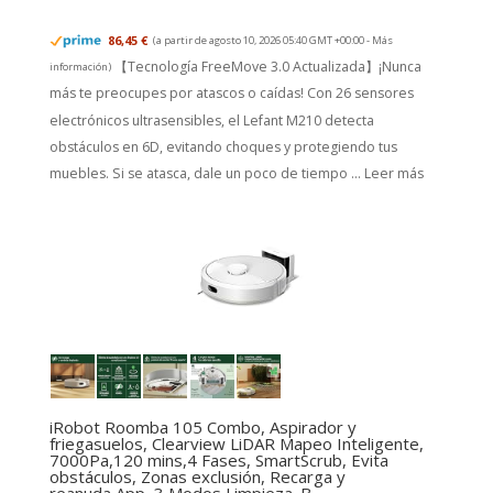
86,45 €
(a partir de agosto 10, 2026 05:40 GMT +00:00 -
Más
【Tecnología FreeMove 3.0 Actualizada】¡Nunca
información
)
más te preocupes por atascos o caídas! Con 26 sensores
electrónicos ultrasensibles, el Lefant M210 detecta
obstáculos en 6D, evitando choques y protegiendo tus
muebles. Si se atasca, dale un poco de tiempo ...
Leer más
iRobot Roomba 105 Combo, Aspirador y
friegasuelos, Clearview LiDAR Mapeo Inteligente,
7000Pa,120 mins,4 Fases, SmartScrub, Evita
obstáculos, Zonas exclusión, Recarga y