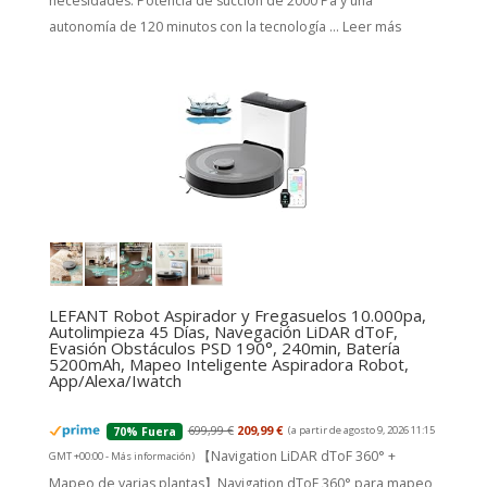
necesidades. Potencia de succión de 2000 Pa y una
autonomía de 120 minutos con la tecnología ...
Leer más
LEFANT Robot Aspirador y Fregasuelos 10.000pa,
Autolimpieza 45 Días, Navegación LiDAR dToF,
Evasión Obstáculos PSD 190°, 240min, Batería
5200mAh, Mapeo Inteligente Aspiradora Robot,
App/Alexa/Iwatch
699,99 €
209,99 €
(a partir de agosto 9, 2026 11:15
70% Fuera
【Navigation LiDAR dToF 360° +
GMT +00:00 -
Más información
)
Mapeo de varias plantas】Navigation dToF 360° para mapeo