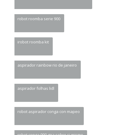
robot roomba serie 900
irobot roomba kit
aspirador rainbow rio de janeiro
aspirador folhas lidl
robot aspirador conga con mapeo
robot conga 990 gira sobre si mismo