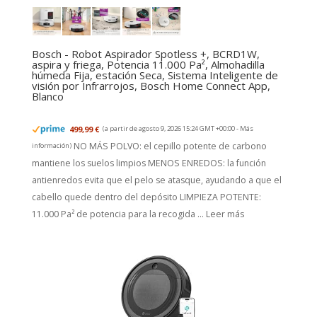
Bosch - Robot Aspirador Spotless +, BCRD1W,
aspira y friega, Potencia 11.000 Pa², Almohadilla
húmeda Fija, estación Seca, Sistema Inteligente de
visión por Infrarrojos, Bosch Home Connect App,
Blanco
499,99 €
(a partir de agosto 9, 2026 15:24 GMT +00:00 -
Más
NO MÁS POLVO: el cepillo potente de carbono
información
)
mantiene los suelos limpios MENOS ENREDOS: la función
antienredos evita que el pelo se atasque, ayudando a que el
cabello quede dentro del depósito LIMPIEZA POTENTE:
11.000 Pa² de potencia para la recogida ...
Leer más