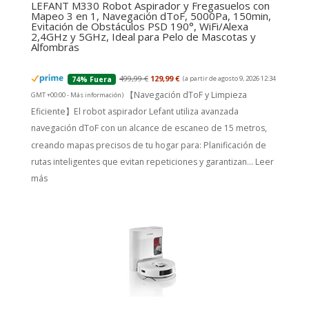
LEFANT M330 Robot Aspirador y Fregasuelos con
Mapeo 3 en 1, Navegación dToF, 5000Pa, 150min,
Evitación de Obstáculos PSD 190°, WiFi/Alexa
2,4GHz y 5GHz, Ideal para Pelo de Mascotas y
Alfombras
499,99 €
129,99 €
(a partir de agosto 9, 2026 12:34
74% Fuera
【Navegación dToF y Limpieza
GMT +00:00 -
Más información
)
Eficiente】El robot aspirador Lefant utiliza avanzada
navegación dToF con un alcance de escaneo de 15 metros,
creando mapas precisos de tu hogar para: Planificación de
rutas inteligentes que evitan repeticiones y garantizan...
Leer
más