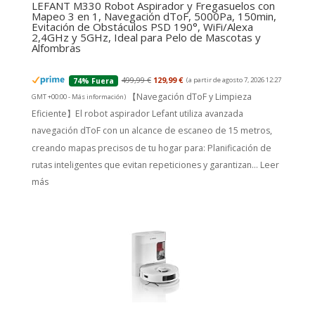
LEFANT M330 Robot Aspirador y Fregasuelos con
Mapeo 3 en 1, Navegación dToF, 5000Pa, 150min,
Evitación de Obstáculos PSD 190°, WiFi/Alexa
2,4GHz y 5GHz, Ideal para Pelo de Mascotas y
Alfombras
499,99 €
129,99 €
(a partir de agosto 7, 2026 12:27
74% Fuera
【Navegación dToF y Limpieza
GMT +00:00 -
Más información
)
Eficiente】El robot aspirador Lefant utiliza avanzada
navegación dToF con un alcance de escaneo de 15 metros,
creando mapas precisos de tu hogar para: Planificación de
rutas inteligentes que evitan repeticiones y garantizan...
Leer
más