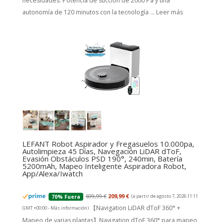
necesidades. Potencia de succión de 2000 Pa y una
autonomía de 120 minutos con la tecnología ...
Leer más
LEFANT Robot Aspirador y Fregasuelos 10.000pa,
Autolimpieza 45 Días, Navegación LiDAR dToF,
Evasión Obstáculos PSD 190°, 240min, Batería
5200mAh, Mapeo Inteligente Aspiradora Robot,
App/Alexa/Iwatch
699,99 €
209,99 €
(a partir de agosto 7, 2026 11:11
70% Fuera
【Navigation LiDAR dToF 360° +
GMT +00:00 -
Más información
)
Mapeo de varias plantas】Navigation dToF 360° para mapeo