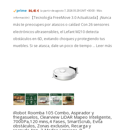
86,45 €
(a partir de agosto 7, 2026 05:29 GMT +00:00 -
Más
【Tecnología FreeMove 3.0 Actualizada】¡Nunca
información
)
más te preocupes por atascos o caídas! Con 26 sensores
electrónicos ultrasensibles, el Lefant M210 detecta
obstáculos en 6D, evitando choques y protegiendo tus
muebles. Si se atasca, dale un poco de tiempo ...
Leer más
iRobot Roomba 105 Combo, Aspirador y
friegasuelos, Clearview LiDAR Mapeo Inteligente,
7000Pa,120 mins,4 Fases, SmartScrub, Evita
obstáculos, Zonas exclusión, Recarga y