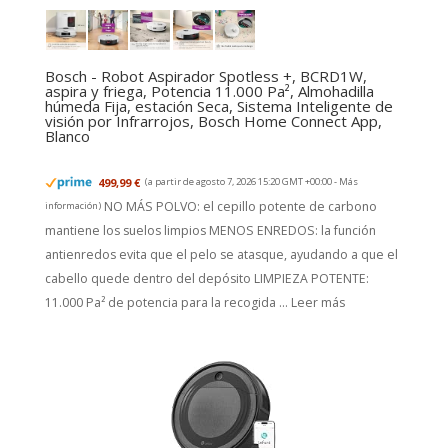
Bosch - Robot Aspirador Spotless +, BCRD1W,
aspira y friega, Potencia 11.000 Pa², Almohadilla
húmeda Fija, estación Seca, Sistema Inteligente de
visión por Infrarrojos, Bosch Home Connect App,
Blanco
499,99 €
(a partir de agosto 7, 2026 15:20 GMT +00:00 -
Más
NO MÁS POLVO: el cepillo potente de carbono
información
)
mantiene los suelos limpios MENOS ENREDOS: la función
antienredos evita que el pelo se atasque, ayudando a que el
cabello quede dentro del depósito LIMPIEZA POTENTE:
11.000 Pa² de potencia para la recogida ...
Leer más