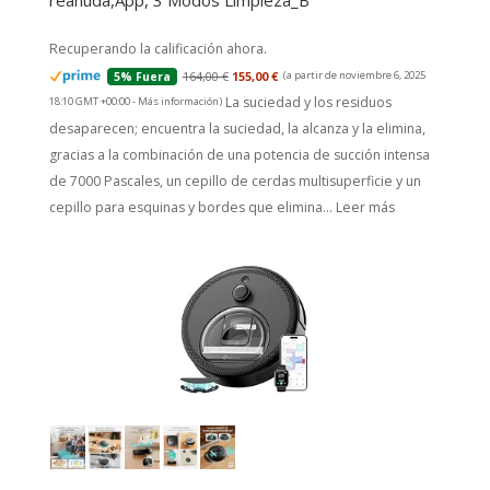
reanuda,App, 3 Modos Limpieza_B
Recuperando la calificación ahora.
164,00 €
155,00 €
(a partir de noviembre 6, 2025
5% Fuera
La suciedad y los residuos
18:10 GMT +00:00 -
Más información
)
desaparecen; encuentra la suciedad, la alcanza y la elimina,
gracias a la combinación de una potencia de succión intensa
de 7000 Pascales, un cepillo de cerdas multisuperficie y un
cepillo para esquinas y bordes que elimina...
Leer más