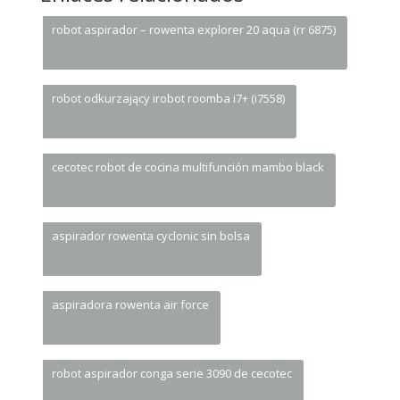
robot aspirador – rowenta explorer 20 aqua (rr 6875)
robot odkurzający irobot roomba i7+ (i7558)
cecotec robot de cocina multifunción mambo black
aspirador rowenta cyclonic sin bolsa
aspiradora rowenta air force
robot aspirador conga serie 3090 de cecotec